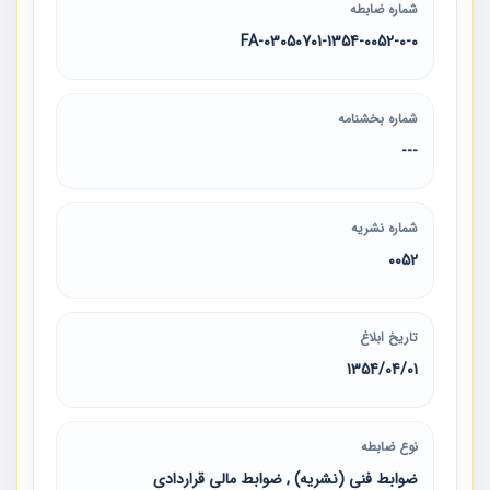
شماره ضابطه
03050701-1354-0052-0-0-FA
شماره بخشنامه
---
شماره نشریه
0052
تاریخ ابلاغ
1354/04/01
نوع ضابطه
ضوابط فنی (نشریه) , ضوابط مالی قراردادی