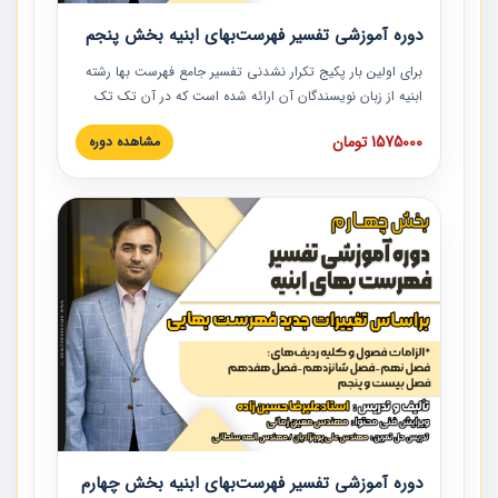
دوره آموزشی تفسیر فهرست‌بهای ابنیه بخش پنجم
برای اولین بار پکیج تکرار نشدنی تفسیر جامع فهرست بها رشته
ابنیه از زبان نویسندگان آن ارائه شده است که در آن تک تک
ردیف ها و مطالب فهرست بها تفسیر و ارائه شده است. این
1575000 تومان
مشاهده دوره
دوره به صورت کامل تصویری بوده و به همراه تصاویر عملیات
اجرایی مرتبط با ردیف های فهرست بها ارائه شده است. این
دوره با کلام مهندس علیرضاحسین‌زاده مدیر پروژه مهندسی
مشاور در امر بازنگری فهرست بها رشته ابنیه ارائه شده و به تمام
همکارانی که در حوزه صنعت ساخت در حال فعالیت هستند حتما
توصیه می کنیم از مطالب این دوره استفاده نمایند.
دوره آموزشی تفسیر فهرست‌بهای ابنیه بخش چهارم