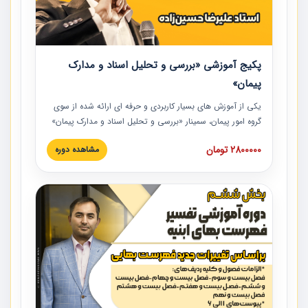
پکیج آموزشی «بررسی و تحلیل اسناد و مدارک
پیمان»
یکی از آموزش‏‏‏‏‏‏ های بسیار کاربردی و حرفه‏ ای ارائه شده از سوی
گروه امور پیمان، سمینار «بررسی و تحلیل اسناد و مدارک پیمان»
است که در دانشگاه صنعتی شریف ارائه شد. در این آموزش
2800000 تومان
مشاهده دوره
نکات کلیدی مربوط به اسناد و مدارک پیمان، اولویت بندی اسناد
و مدارک پیمان، بایدها و نبایدهای مربوط به اسناد و مدارک
پیمان به همراه تجربیات عملی در این خصوص ارائه شده است.