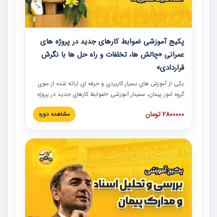
پکیج آموزشی ضوابط کارهای جدید در پروژه های
عمرانی «چالش ها، تخلفات و راه حل ها با نگرش
قراردادی»
یکی از آموزش‏‏‏‏‏‏ های بسیار کاربردی و حرفه‏ ای ارائه شده از سوی
گروه امور پیمان، سمینار آموزشی «ضوابط کارهای جدید در پروژه
های عمرانی» چالش ها، تخلفات و راه حل ها با نگرش قراردادی
2800000 تومان
مشاهده دوره
است که در محل سندیکای شرکت های ساختمانی کشور ارائه شد.
در این آموزش نکات کلیدی مربوط به کارهای جدید در اسناد و
مدارک پیمان به همراه تجربیات عملی ارائه شده است.