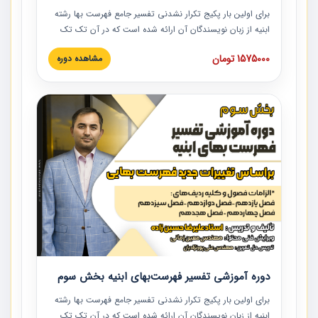
برای اولین بار پکیج تکرار نشدنی تفسیر جامع فهرست بها رشته
ابنیه از زبان نویسندگان آن ارائه شده است که در آن تک تک
ردیف ها و مطالب فهرست بها تفسیر و ارائه شده است. این
1575000 تومان
مشاهده دوره
دوره به صورت کامل تصویری بوده و به همراه تصاویر عملیات
اجرایی مرتبط با ردیف های فهرست بها ارائه شده است. این
دوره با کلام مهندس علیرضاحسین‌زاده مدیر پروژه مهندسی
مشاور در امر بازنگری فهرست بها رشته ابنیه ارائه شده و به تمام
همکارانی که در حوزه صنعت ساخت در حال فعالیت هستند حتما
توصیه می کنیم از مطالب این دوره استفاده نمایند.
دوره آموزشی تفسیر فهرست‌بهای ابنیه بخش سوم
برای اولین بار پکیج تکرار نشدنی تفسیر جامع فهرست بها رشته
ابنیه از زبان نویسندگان آن ارائه شده است که در آن تک تک