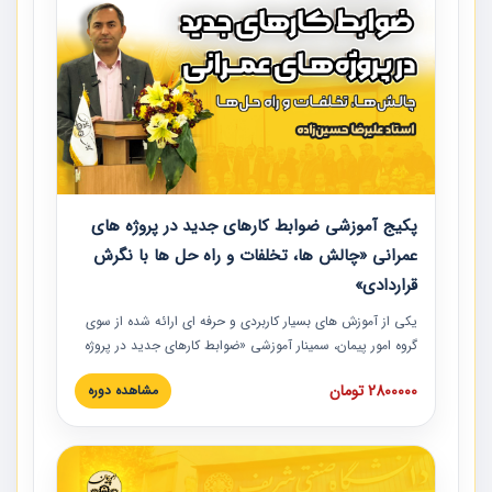
پکیج آموزشی ضوابط کارهای جدید در پروژه های
عمرانی «چالش ها، تخلفات و راه حل ها با نگرش
قراردادی»
یکی از آموزش‏‏‏‏‏‏ های بسیار کاربردی و حرفه‏ ای ارائه شده از سوی
گروه امور پیمان، سمینار آموزشی «ضوابط کارهای جدید در پروژه
های عمرانی» چالش ها، تخلفات و راه حل ها با نگرش قراردادی
2800000 تومان
مشاهده دوره
است که در محل سندیکای شرکت های ساختمانی کشور ارائه شد.
در این آموزش نکات کلیدی مربوط به کارهای جدید در اسناد و
مدارک پیمان به همراه تجربیات عملی ارائه شده است.