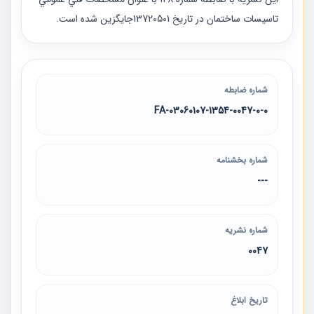
تاسيسات ساختمان در تاريخ 13720501جايگزين شده است.
شماره ضابطه
03060107-1354-0047-0-0-FA
شماره بخشنامه
---
شماره نشریه
0047
تاریخ ابلاغ