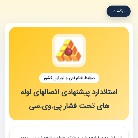
برگشت
ضوابط نظام فنی و اجرایی کشور
استاندارد پیشنهادی اتصالهای لوله
های تحت فشار پی.وی.سی
اين نشريه با ضابطه شماره 128 با عنوان مشخصات فني عمومي