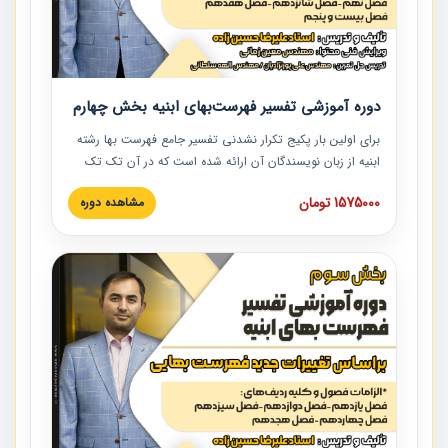
دوره آموزشی تفسیر فهرست‌بهای ابنیه بخش چهارم
برای اولین بار پکیج تکرار نشدنی تفسیر جامع فهرست بها رشته
ابنیه از زبان نویسندگان آن ارائه شده است که در آن تک تک
ردیف ها و مطالب فهرست بها تفسیر و ارائه شده است. این
1575000 تومان
مشاهده دوره
دوره به صورت کامل تصویری بوده و به همراه تصاویر عملیات
اجرایی مرتبط با ردیف های فهرست بها ارائه شده است. این
دوره با کلام مهندس علیرضاحسین‌زاده مدیر پروژه مهندسی
مشاور در امر بازنگری فهرست بها رشته ابنیه ارائه شده و به تمام
همکارانی که در حوزه صنعت ساخت در حال فعالیت هستند حتما
توصیه می کنیم از مطالب این دوره استفاده نمایند.