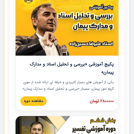
پکیج آموزشی «بررسی و تحلیل اسناد و مدارک
پیمان»
یکی از آموزش‏‏‏‏‏‏ های بسیار کاربردی و حرفه‏ ای ارائه شده از سوی
گروه امور پیمان، سمینار «بررسی و تحلیل اسناد و مدارک پیمان»
است که در دانشگاه صنعتی شریف ارائه شد. در این آموزش
2800000 تومان
مشاهده دوره
نکات کلیدی مربوط به اسناد و مدارک پیمان، اولویت بندی اسناد
و مدارک پیمان، بایدها و نبایدهای مربوط به اسناد و مدارک
پیمان به همراه تجربیات عملی در این خصوص ارائه شده است.