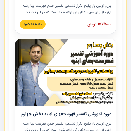
برای اولین بار پکیج تکرار نشدنی تفسیر جامع فهرست بها رشته
ابنیه از زبان نویسندگان آن ارائه شده است که در آن تک تک
ردیف ها و مطالب فهرست بها تفسیر و ارائه شده است. این
1575000 تومان
مشاهده دوره
دوره به صورت کامل تصویری بوده و به همراه تصاویر عملیات
اجرایی مرتبط با ردیف های فهرست بها ارائه شده است. این
دوره با کلام مهندس علیرضاحسین‌زاده مدیر پروژه مهندسی
مشاور در امر بازنگری فهرست بها رشته ابنیه ارائه شده و به تمام
همکارانی که در حوزه صنعت ساخت در حال فعالیت هستند حتما
توصیه می کنیم از مطالب این دوره استفاده نمایند.
دوره آموزشی تفسیر فهرست‌بهای ابنیه بخش چهارم
برای اولین بار پکیج تکرار نشدنی تفسیر جامع فهرست بها رشته
ابنیه از زبان نویسندگان آن ارائه شده است که در آن تک تک