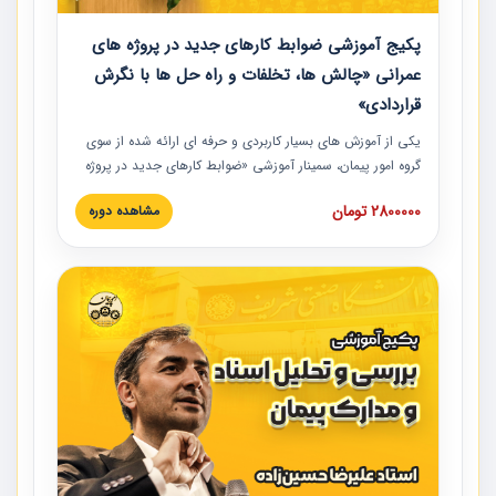
پکیج آموزشی ضوابط کارهای جدید در پروژه های
عمرانی «چالش ها، تخلفات و راه حل ها با نگرش
قراردادی»
یکی از آموزش‏‏‏‏‏‏ های بسیار کاربردی و حرفه‏ ای ارائه شده از سوی
گروه امور پیمان، سمینار آموزشی «ضوابط کارهای جدید در پروژه
های عمرانی» چالش ها، تخلفات و راه حل ها با نگرش قراردادی
2800000 تومان
مشاهده دوره
است که در محل سندیکای شرکت های ساختمانی کشور ارائه شد.
در این آموزش نکات کلیدی مربوط به کارهای جدید در اسناد و
مدارک پیمان به همراه تجربیات عملی ارائه شده است.