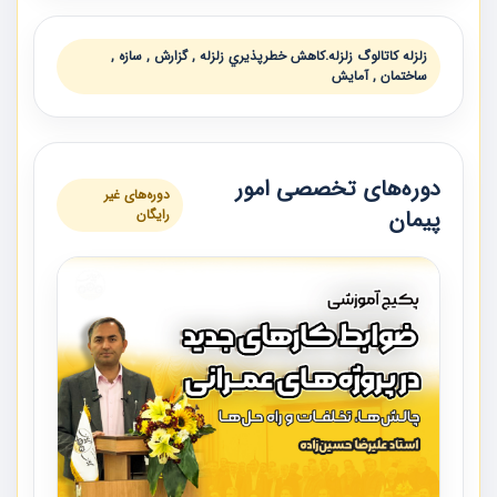
زلزله كاتالوگ زلزله.كاهش خطرپذيري زلزله , گزارش , سازه ,
ساختمان , آمايش
دوره‌های تخصصی امور
دوره‌های غیر
پیمان
رایگان