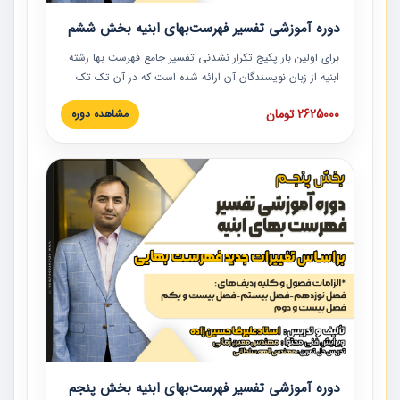
دوره آموزشی تفسیر فهرست‌بهای ابنیه بخش ششم
برای اولین بار پکیج تکرار نشدنی تفسیر جامع فهرست بها رشته
ابنیه از زبان نویسندگان آن ارائه شده است که در آن تک تک
ردیف ها و مطالب فهرست بها تفسیر و ارائه شده است. این
2625000 تومان
مشاهده دوره
دوره به صورت کامل تصویری بوده و به همراه تصاویر عملیات
اجرایی مرتبط با ردیف های فهرست بها ارائه شده است. این
دوره با کلام مهندس علیرضاحسین‌زاده مدیر پروژه مهندسی
مشاور در امر بازنگری فهرست بها رشته ابنیه ارائه شده و به تمام
همکارانی که در حوزه صنعت ساخت در حال فعالیت هستند حتما
توصیه می کنیم از مطالب این دوره استفاده نمایند.
دوره آموزشی تفسیر فهرست‌بهای ابنیه بخش پنجم