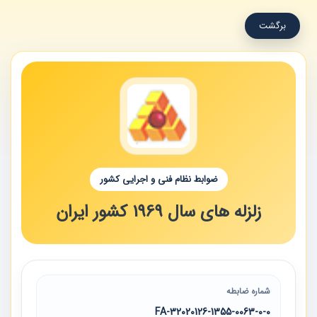
برگشت
ضوابط نظام فنی و اجرایی کشور
زلزله های سال 1969 کشور ایران
شماره ضابطه
32020126-1355-0063-0-0-FA