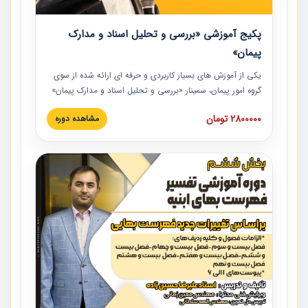
پکیج آموزشی «بررسی و تحلیل اسناد و مدارک
پیمان»
یکی از آموزش‏‏‏‏‏‏ های بسیار کاربردی و حرفه‏ ای ارائه شده از سوی
گروه امور پیمان، سمینار «بررسی و تحلیل اسناد و مدارک پیمان»
است که در دانشگاه صنعتی شریف ارائه شد. در این آموزش
2800000 تومان
مشاهده دوره
نکات کلیدی مربوط به اسناد و مدارک پیمان، اولویت بندی اسناد
و مدارک پیمان، بایدها و نبایدهای مربوط به اسناد و مدارک
پیمان به همراه تجربیات عملی در این خصوص ارائه شده است.