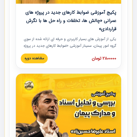
پکیج آموزشی ضوابط کارهای جدید در پروژه های
عمرانی «چالش ها، تخلفات و راه حل ها با نگرش
قراردادی»
یکی از آموزش‏‏‏‏‏‏ های بسیار کاربردی و حرفه‏ ای ارائه شده از سوی
گروه امور پیمان، سمینار آموزشی «ضوابط کارهای جدید در پروژه
های عمرانی» چالش ها، تخلفات و راه حل ها با نگرش قراردادی
2800000 تومان
مشاهده دوره
است که در محل سندیکای شرکت های ساختمانی کشور ارائه شد.
در این آموزش نکات کلیدی مربوط به کارهای جدید در اسناد و
مدارک پیمان به همراه تجربیات عملی ارائه شده است.