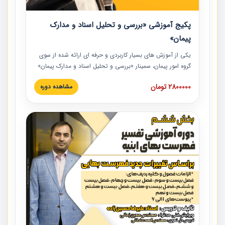
پکیج آموزشی «بررسی و تحلیل اسناد و مدارک
پیمان»
یکی از آموزش‏‏‏‏‏‏ های بسیار کاربردی و حرفه‏ ای ارائه شده از سوی
گروه امور پیمان، سمینار «بررسی و تحلیل اسناد و مدارک پیمان»
است که در دانشگاه صنعتی شریف ارائه شد. در این آموزش
2800000 تومان
مشاهده دوره
نکات کلیدی مربوط به اسناد و مدارک پیمان، اولویت بندی اسناد
و مدارک پیمان، بایدها و نبایدهای مربوط به اسناد و مدارک
پیمان به همراه تجربیات عملی در این خصوص ارائه شده است.