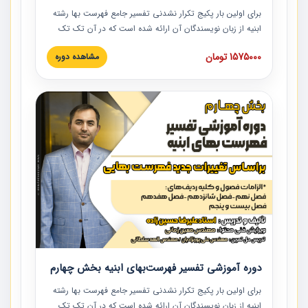
برای اولین بار پکیج تکرار نشدنی تفسیر جامع فهرست بها رشته
ابنیه از زبان نویسندگان آن ارائه شده است که در آن تک تک
ردیف ها و مطالب فهرست بها تفسیر و ارائه شده است. این
1575000 تومان
مشاهده دوره
دوره به صورت کامل تصویری بوده و به همراه تصاویر عملیات
اجرایی مرتبط با ردیف های فهرست بها ارائه شده است. این
دوره با کلام مهندس علیرضاحسین‌زاده مدیر پروژه مهندسی
مشاور در امر بازنگری فهرست بها رشته ابنیه ارائه شده و به تمام
همکارانی که در حوزه صنعت ساخت در حال فعالیت هستند حتما
توصیه می کنیم از مطالب این دوره استفاده نمایند.
دوره آموزشی تفسیر فهرست‌بهای ابنیه بخش چهارم
برای اولین بار پکیج تکرار نشدنی تفسیر جامع فهرست بها رشته
ابنیه از زبان نویسندگان آن ارائه شده است که در آن تک تک