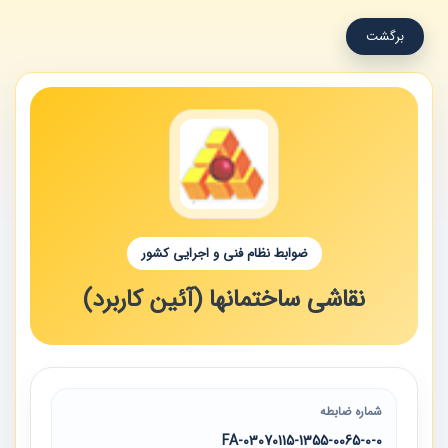
برگشت
ضوابط نظام فنی و اجرایی کشور
نقاشی ساختمانها (آئین کاربرد)
شماره ضابطه
03070115-1355-0065-0-0-FA