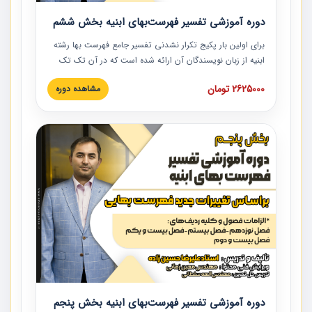
دوره آموزشی تفسیر فهرست‌بهای ابنیه بخش ششم
برای اولین بار پکیج تکرار نشدنی تفسیر جامع فهرست بها رشته
ابنیه از زبان نویسندگان آن ارائه شده است که در آن تک تک
ردیف ها و مطالب فهرست بها تفسیر و ارائه شده است. این
2625000 تومان
مشاهده دوره
دوره به صورت کامل تصویری بوده و به همراه تصاویر عملیات
اجرایی مرتبط با ردیف های فهرست بها ارائه شده است. این
دوره با کلام مهندس علیرضاحسین‌زاده مدیر پروژه مهندسی
مشاور در امر بازنگری فهرست بها رشته ابنیه ارائه شده و به تمام
همکارانی که در حوزه صنعت ساخت در حال فعالیت هستند حتما
توصیه می کنیم از مطالب این دوره استفاده نمایند.
دوره آموزشی تفسیر فهرست‌بهای ابنیه بخش پنجم