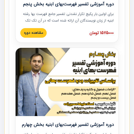
دوره آموزشی تفسیر فهرست‌بهای ابنیه بخش پنجم
برای اولین بار پکیج تکرار نشدنی تفسیر جامع فهرست بها رشته
ابنیه از زبان نویسندگان آن ارائه شده است که در آن تک تک
ردیف ها و مطالب فهرست بها تفسیر و ارائه شده است. این
1575000 تومان
مشاهده دوره
دوره به صورت کامل تصویری بوده و به همراه تصاویر عملیات
اجرایی مرتبط با ردیف های فهرست بها ارائه شده است. این
دوره با کلام مهندس علیرضاحسین‌زاده مدیر پروژه مهندسی
مشاور در امر بازنگری فهرست بها رشته ابنیه ارائه شده و به تمام
همکارانی که در حوزه صنعت ساخت در حال فعالیت هستند حتما
توصیه می کنیم از مطالب این دوره استفاده نمایند.
دوره آموزشی تفسیر فهرست‌بهای ابنیه بخش چهارم