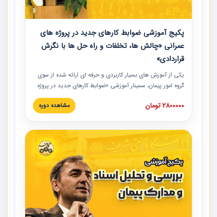
پکیج آموزشی ضوابط کارهای جدید در پروژه های
عمرانی «چالش ها، تخلفات و راه حل ها با نگرش
قراردادی»
یکی از آموزش‏‏‏‏‏‏ های بسیار کاربردی و حرفه‏ ای ارائه شده از سوی
گروه امور پیمان، سمینار آموزشی «ضوابط کارهای جدید در پروژه
های عمرانی» چالش ها، تخلفات و راه حل ها با نگرش قراردادی
2800000 تومان
مشاهده دوره
است که در محل سندیکای شرکت های ساختمانی کشور ارائه شد.
در این آموزش نکات کلیدی مربوط به کارهای جدید در اسناد و
مدارک پیمان به همراه تجربیات عملی ارائه شده است.