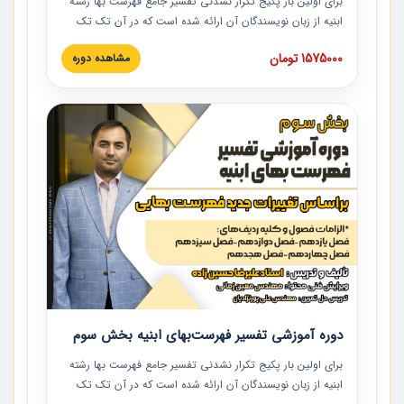
برای اولین بار پکیج تکرار نشدنی تفسیر جامع فهرست بها رشته
ابنیه از زبان نویسندگان آن ارائه شده است که در آن تک تک
ردیف ها و مطالب فهرست بها تفسیر و ارائه شده است. این
1575000 تومان
مشاهده دوره
دوره به صورت کامل تصویری بوده و به همراه تصاویر عملیات
اجرایی مرتبط با ردیف های فهرست بها ارائه شده است. این
دوره با کلام مهندس علیرضاحسین‌زاده مدیر پروژه مهندسی
مشاور در امر بازنگری فهرست بها رشته ابنیه ارائه شده و به تمام
همکارانی که در حوزه صنعت ساخت در حال فعالیت هستند حتما
توصیه می کنیم از مطالب این دوره استفاده نمایند.
دوره آموزشی تفسیر فهرست‌بهای ابنیه بخش سوم
برای اولین بار پکیج تکرار نشدنی تفسیر جامع فهرست بها رشته
ابنیه از زبان نویسندگان آن ارائه شده است که در آن تک تک