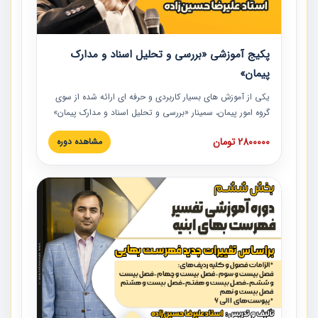
پکیج آموزشی «بررسی و تحلیل اسناد و مدارک
پیمان»
یکی از آموزش‏‏‏‏‏‏ های بسیار کاربردی و حرفه‏ ای ارائه شده از سوی
گروه امور پیمان، سمینار «بررسی و تحلیل اسناد و مدارک پیمان»
است که در دانشگاه صنعتی شریف ارائه شد. در این آموزش
2800000 تومان
مشاهده دوره
نکات کلیدی مربوط به اسناد و مدارک پیمان، اولویت بندی اسناد
و مدارک پیمان، بایدها و نبایدهای مربوط به اسناد و مدارک
پیمان به همراه تجربیات عملی در این خصوص ارائه شده است.