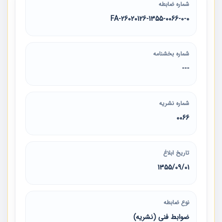
شماره ضابطه
26020126-1355-0066-0-0-FA
شماره بخشنامه
---
شماره نشریه
0066
تاریخ ابلاغ
1355/09/01
نوع ضابطه
ضوابط فنی (نشریه)