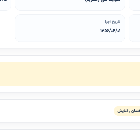
تاریخ اجرا
1356/04/01
ختمان , آمايش