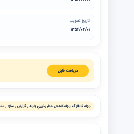
تاریخ تصویب
1356/04/01
دریافت فایل
زلزله كاتالوگ زلزله.كاهش خطرپذيري زلزله , گزارش , سازه , سا