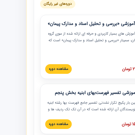
دوره‌های غیر رایگان
موزشی «بررسی و تحلیل اسناد و مدارک پیمان»
موزش‏‏‏‏‏‏ های بسیار کاربردی و حرفه‏ ای ارائه شده از سوی گروه
مان، سمینار «بررسی و تحلیل اسناد و مدارک پیمان» است که
گاه صنعتی شریف ارائه شد. در این آموزش نکات کلیدی
 اسناد و مدارک پیمان، اولویت بندی اسناد و مدارک پیمان،
 نبایدهای مربوط به اسناد و مدارک پیمان به همراه تجربیات
 این خصوص ارائه شده است.
ان
مشاهده دوره
موزشی تفسیر فهرست‌بهای ابنیه بخش پنجم
ین بار پکیج تکرار نشدنی تفسیر جامع فهرست بها رشته ابنیه
 نویسندگان آن ارائه شده است که در آن تک تک ردیف ها و
هرست بها تفسیر و ارائه شده است. این دوره به صورت کامل
بوده و به همراه تصاویر عملیات اجرایی مرتبط با ردیف های
ان
مشاهده دوره
ها ارائه شده است. این دوره با کلام مهندس