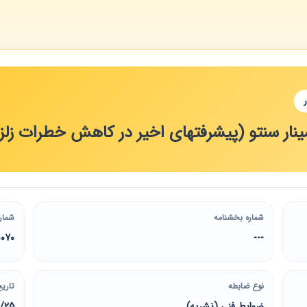
نتو (پیشرفتهای اخیر در کاهش خطرات زلزله، تهران23-25 آبان
شماره بخشنامه
شمار
0070
---
نوع ضابطه
تاریخ
ضوابط فنی (نشریه)
1/25