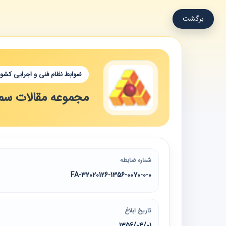
برگشت
ضوابط نظام فنی و اجرایی کشور
مجموعه مقالات سمینار س
شماره ضابطه
32020126-1356-0070-0-0-FA
تاریخ ابلاغ
1356/04/01