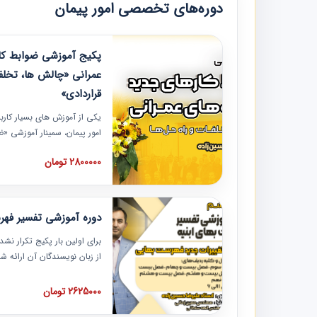
دوره‌های تخصصی امور پیمان
پکیج آموزشی ضوابط کار
عمرانی «چالش ها، تخلف
قراردادی»
یکی از آموزش‏‏‏‏‏‏ های بسیار کا
امور پیمان، سمینار آموزشی «
عمرانی» چالش ها، تخلفات و ر
2800000 تومان
در محل سندیکای شرکت های سا
آموزش نکات کلیدی مربوط به ک
به همراه تجربیات عملی ارائه
دوره آموزشی تفسیر فه
برای اولین بار پکیج تکرار نش
از زبان نویسندگان آن ارائه
مطالب فهرست بها تفسیر و ار
تصویری بوده و به همراه تصاو
2625000 تومان
فهرست بها ارائه شده است. ای