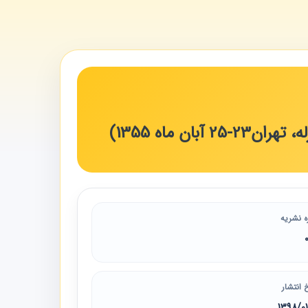
 ماه 1355)
ه نشریه
 انتشار
1398/0