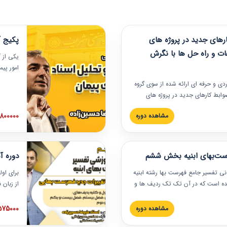
های جدید در پروژه های
پکیج آ
ات و راه حل ها با نگرش
یکی از آ
امور پی
در دانش
ربردی و حرفه‏ ای ارائه شده از سوی گروه
مربوط به
ضوابط کارهای جدید در پروژه های
بایدها و
اه حل ها با نگرش قراردادی است که
عملی در
2800000 توم
مشاهده دوره
ختمانی کشور ارائه شد. در این
ارهای جدید در اسناد و مدارک پیمان
 شده است.
رست‌بهای ابنیه بخش ششم
دوره آ
دنی تفسیر جامع فهرست بها رشته ابنیه
برای اول
 شده است که در آن تک تک ردیف ها و
از زبان
ائه شده است. این دوره به صورت کامل
مطالب ف
یر عملیات اجرایی مرتبط با ردیف های
تصویری 
1575000 توم
مشاهده دوره
ن دوره با کلام مهندس
فهرست ب