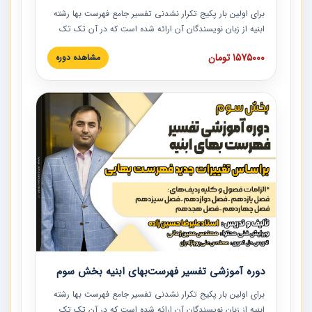
برای اولین بار پکیج تکرار نشدنی تفسیر جامع فهرست بها رشته
ابنیه از زبان نویسندگان آن ارائه شده است که در آن تک تک
ردیف ها و مطالب فهرست بها تفسیر و ارائه شده است. این
1575000 تومان
مشاهده دوره
دوره به صورت کامل تصویری بوده و به همراه تصاویر عملیات
اجرایی مرتبط با ردیف های فهرست بها ارائه شده است. این
دوره با کلام مهندس علیرضاحسین‌زاده مدیر پروژه مهندسی
مشاور در امر بازنگری فهرست بها رشته ابنیه ارائه شده و به تمام
همکارانی که در حوزه صنعت ساخت در حال فعالیت هستند حتما
توصیه می کنیم از مطالب این دوره استفاده نمایند.
دوره آموزشی تفسیر فهرست‌بهای ابنیه بخش سوم
برای اولین بار پکیج تکرار نشدنی تفسیر جامع فهرست بها رشته
ابنیه از زبان نویسندگان آن ارائه شده است که در آن تک تک