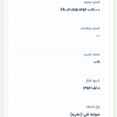
شماره ضابطه
03011115-1356-0071-0-0-FA
شماره بخشنامه
---
شماره نشریه
0071
تاریخ ابلاغ
1356/05/01
نوع ضابطه
ضوابط فنی (نشریه)