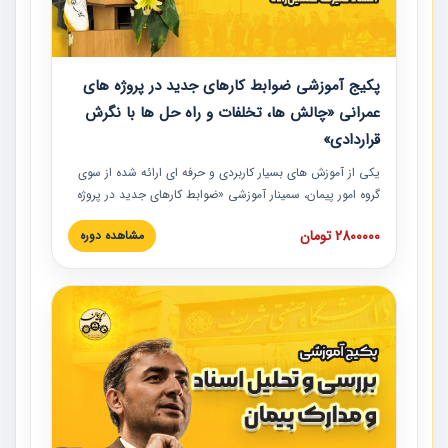
پکیج آموزشی ضوابط کارهای جدید در پروژه های
عمرانی «چالش ها، تخلفات و راه حل ها با نگرش
قراردادی»
یکی از آموزش‏‏‏‏‏‏ های بسیار کاربردی و حرفه‏ ای ارائه شده از سوی
گروه امور پیمان، سمینار آموزشی «ضوابط کارهای جدید در پروژه
های عمرانی» چالش ها، تخلفات و راه حل ها با نگرش قراردادی
2800000 تومان
مشاهده دوره
است که در محل سندیکای شرکت های ساختمانی کشور ارائه شد.
در این آموزش نکات کلیدی مربوط به کارهای جدید در اسناد و
مدارک پیمان به همراه تجربیات عملی ارائه شده است.