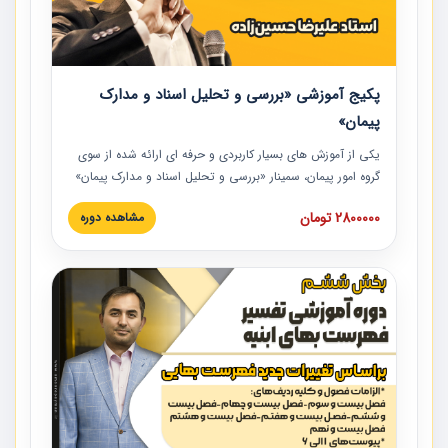
پکیج آموزشی «بررسی و تحلیل اسناد و مدارک
پیمان»
یکی از آموزش‏‏‏‏‏‏ های بسیار کاربردی و حرفه‏ ای ارائه شده از سوی
گروه امور پیمان، سمینار «بررسی و تحلیل اسناد و مدارک پیمان»
است که در دانشگاه صنعتی شریف ارائه شد. در این آموزش
2800000 تومان
مشاهده دوره
نکات کلیدی مربوط به اسناد و مدارک پیمان، اولویت بندی اسناد
و مدارک پیمان، بایدها و نبایدهای مربوط به اسناد و مدارک
پیمان به همراه تجربیات عملی در این خصوص ارائه شده است.