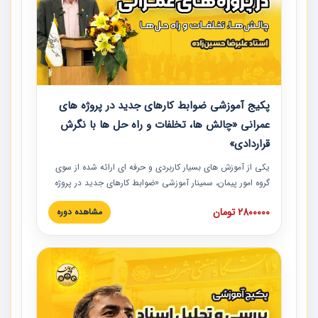
پکیج آموزشی ضوابط کارهای جدید در پروژه های
عمرانی «چالش ها، تخلفات و راه حل ها با نگرش
قراردادی»
یکی از آموزش‏‏‏‏‏‏ های بسیار کاربردی و حرفه‏ ای ارائه شده از سوی
گروه امور پیمان، سمینار آموزشی «ضوابط کارهای جدید در پروژه
های عمرانی» چالش ها، تخلفات و راه حل ها با نگرش قراردادی
2800000 تومان
مشاهده دوره
است که در محل سندیکای شرکت های ساختمانی کشور ارائه شد.
در این آموزش نکات کلیدی مربوط به کارهای جدید در اسناد و
مدارک پیمان به همراه تجربیات عملی ارائه شده است.