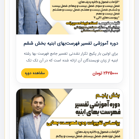
دوره آموزشی تفسیر فهرست‌بهای ابنیه بخش ششم
برای اولین بار پکیج تکرار نشدنی تفسیر جامع فهرست بها رشته
ابنیه از زبان نویسندگان آن ارائه شده است که در آن تک تک
ردیف ها و مطالب فهرست بها تفسیر و ارائه شده است. این
2625000 تومان
مشاهده دوره
دوره به صورت کامل تصویری بوده و به همراه تصاویر عملیات
اجرایی مرتبط با ردیف های فهرست بها ارائه شده است. این
دوره با کلام مهندس علیرضاحسین‌زاده مدیر پروژه مهندسی
مشاور در امر بازنگری فهرست بها رشته ابنیه ارائه شده و به تمام
همکارانی که در حوزه صنعت ساخت در حال فعالیت هستند حتما
توصیه می کنیم از مطالب این دوره استفاده نمایند.