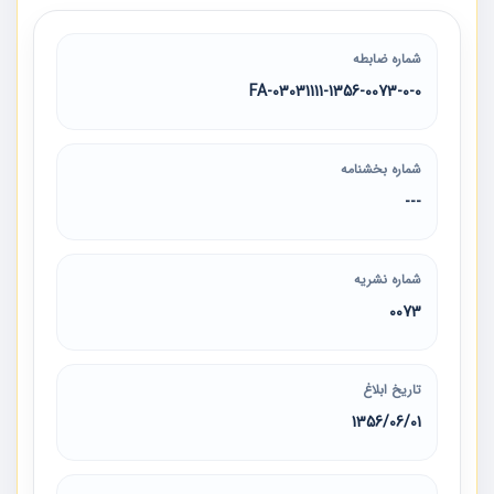
شماره ضابطه
03031111-1356-0073-0-0-FA
شماره بخشنامه
---
شماره نشریه
0073
تاریخ ابلاغ
1356/06/01