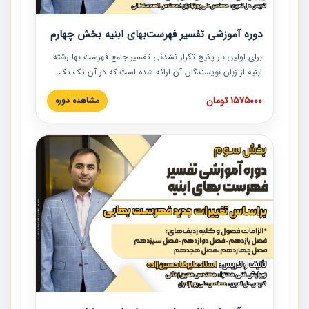
دوره آموزشی تفسیر فهرست‌بهای ابنیه بخش چهارم
برای اولین بار پکیج تکرار نشدنی تفسیر جامع فهرست بها رشته
ابنیه از زبان نویسندگان آن ارائه شده است که در آن تک تک
ردیف ها و مطالب فهرست بها تفسیر و ارائه شده است. این
1575000 تومان
مشاهده دوره
دوره به صورت کامل تصویری بوده و به همراه تصاویر عملیات
اجرایی مرتبط با ردیف های فهرست بها ارائه شده است. این
دوره با کلام مهندس علیرضاحسین‌زاده مدیر پروژه مهندسی
مشاور در امر بازنگری فهرست بها رشته ابنیه ارائه شده و به تمام
همکارانی که در حوزه صنعت ساخت در حال فعالیت هستند حتما
توصیه می کنیم از مطالب این دوره استفاده نمایند.