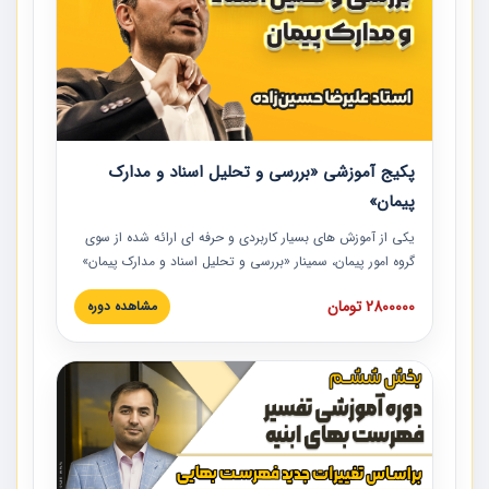
پکیج آموزشی «بررسی و تحلیل اسناد و مدارک
پیمان»
یکی از آموزش‏‏‏‏‏‏ های بسیار کاربردی و حرفه‏ ای ارائه شده از سوی
گروه امور پیمان، سمینار «بررسی و تحلیل اسناد و مدارک پیمان»
است که در دانشگاه صنعتی شریف ارائه شد. در این آموزش
2800000 تومان
مشاهده دوره
نکات کلیدی مربوط به اسناد و مدارک پیمان، اولویت بندی اسناد
و مدارک پیمان، بایدها و نبایدهای مربوط به اسناد و مدارک
پیمان به همراه تجربیات عملی در این خصوص ارائه شده است.