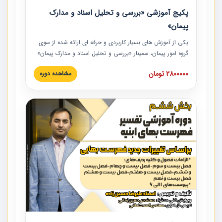
پکیج آموزشی «بررسی و تحلیل اسناد و مدارک
پیمان»
یکی از آموزش‏‏‏‏‏‏ های بسیار کاربردی و حرفه‏ ای ارائه شده از سوی
گروه امور پیمان، سمینار «بررسی و تحلیل اسناد و مدارک پیمان»
است که در دانشگاه صنعتی شریف ارائه شد. در این آموزش
2800000 تومان
مشاهده دوره
نکات کلیدی مربوط به اسناد و مدارک پیمان، اولویت بندی اسناد
و مدارک پیمان، بایدها و نبایدهای مربوط به اسناد و مدارک
پیمان به همراه تجربیات عملی در این خصوص ارائه شده است.