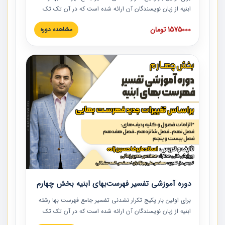
ابنیه از زبان نویسندگان آن ارائه شده است که در آن تک تک
ردیف ها و مطالب فهرست بها تفسیر و ارائه شده است. این
1575000 تومان
مشاهده دوره
دوره به صورت کامل تصویری بوده و به همراه تصاویر عملیات
اجرایی مرتبط با ردیف های فهرست بها ارائه شده است. این
دوره با کلام مهندس علیرضاحسین‌زاده مدیر پروژه مهندسی
مشاور در امر بازنگری فهرست بها رشته ابنیه ارائه شده و به تمام
همکارانی که در حوزه صنعت ساخت در حال فعالیت هستند حتما
توصیه می کنیم از مطالب این دوره استفاده نمایند.
دوره آموزشی تفسیر فهرست‌بهای ابنیه بخش چهارم
برای اولین بار پکیج تکرار نشدنی تفسیر جامع فهرست بها رشته
ابنیه از زبان نویسندگان آن ارائه شده است که در آن تک تک
ردیف ها و مطالب فهرست بها تفسیر و ارائه شده است. این