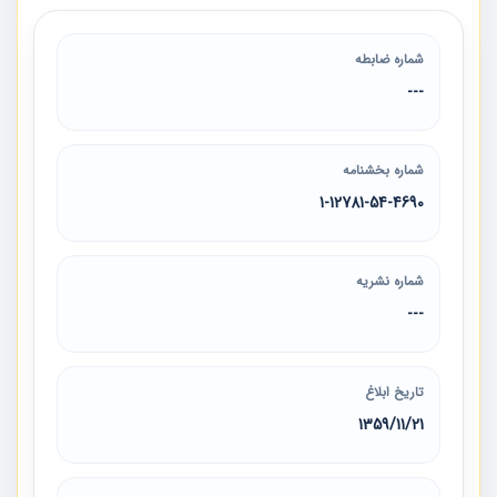
شماره ضابطه
---
شماره بخشنامه
1-12781-54-4690
شماره نشریه
---
تاریخ ابلاغ
1359/11/21