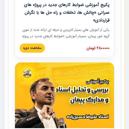
پکیج آموزشی ضوابط کارهای جدید در پروژه های
عمرانی «چالش ها، تخلفات و راه حل ها با نگرش
قراردادی»
یکی از آموزش‏‏‏‏‏‏ های بسیار کاربردی و حرفه‏ ای ارائه شده از سوی
گروه امور پیمان، سمینار آموزشی «ضوابط کارهای جدید در پروژه
های عمرانی» چالش ها، تخلفات و راه حل ها با نگرش قراردادی
2800000 تومان
مشاهده دوره
است که در محل سندیکای شرکت های ساختمانی کشور ارائه شد.
در این آموزش نکات کلیدی مربوط به کارهای جدید در اسناد و
مدارک پیمان به همراه تجربیات عملی ارائه شده است.