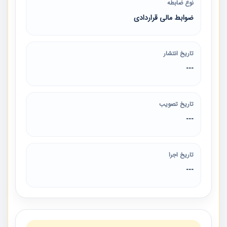
نوع ضابطه
ضوابط مالی قراردادی
تاریخ انتشار
---
تاریخ تصویب
---
تاریخ اجرا
---