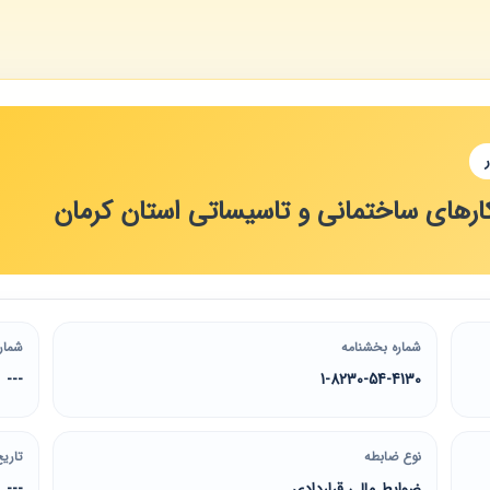
رهای ساختمانی و تاسیساتی استان کرمان
شماره بخشنامه
شمار
---
1-8230-54-4130
نوع ضابطه
تاریخ
ضوابط مالی قراردادی
---