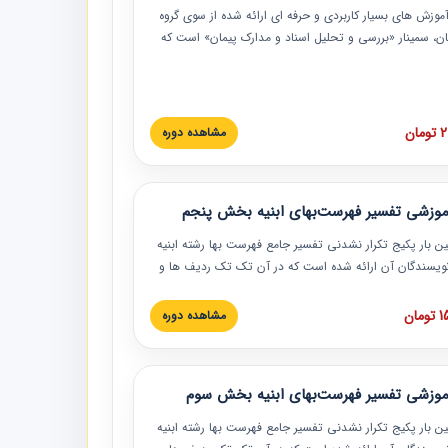
موزش‏‏‏‏‏‏ های بسیار کاربردی و حرفه‏ ای ارائه شده از سوی گروه
مان، سمینار «بررسی و تحلیل اسناد و مدارک پیمان» است که
گاه صنعتی شریف ارائه شد. در این آموزش نکات کلیدی
 اسناد و مدارک پیمان، اولویت بندی اسناد و مدارک پیمان،
 نبایدهای مربوط به اسناد و مدارک پیمان به همراه تجربیات
 این خصوص ارائه شده است.
ان
مشاهده دوره
موزشی تفسیر فهرست‌بهای ابنیه بخش پنجم
ین بار پکیج تکرار نشدنی تفسیر جامع فهرست بها رشته ابنیه
 نویسندگان آن ارائه شده است که در آن تک تک ردیف ها و
هرست بها تفسیر و ارائه شده است. این دوره به صورت کامل
بوده و به همراه تصاویر عملیات اجرایی مرتبط با ردیف های
ان
مشاهده دوره
ها ارائه شده است. این دوره با کلام مهندس
سین‌زاده مدیر پروژه مهندسی مشاور در امر بازنگری فهرست
 ابنیه ارائه شده و به تمام همکارانی که در حوزه صنعت
موزشی تفسیر فهرست‌بهای ابنیه بخش سوم
 حال فعالیت هستند حتما توصیه می کنیم از مطالب این
فاده نمایند.
ین بار پکیج تکرار نشدنی تفسیر جامع فهرست بها رشته ابنیه