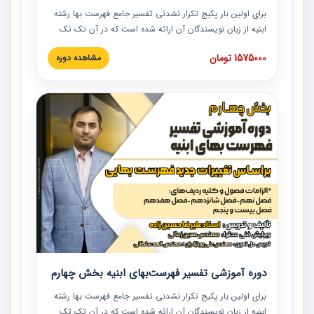
برای اولین بار پکیج تکرار نشدنی تفسیر جامع فهرست بها رشته
ابنیه از زبان نویسندگان آن ارائه شده است که در آن تک تک
ردیف ها و مطالب فهرست بها تفسیر و ارائه شده است. این
1575000 تومان
مشاهده دوره
دوره به صورت کامل تصویری بوده و به همراه تصاویر عملیات
اجرایی مرتبط با ردیف های فهرست بها ارائه شده است. این
دوره با کلام مهندس علیرضاحسین‌زاده مدیر پروژه مهندسی
مشاور در امر بازنگری فهرست بها رشته ابنیه ارائه شده و به تمام
همکارانی که در حوزه صنعت ساخت در حال فعالیت هستند حتما
توصیه می کنیم از مطالب این دوره استفاده نمایند.
دوره آموزشی تفسیر فهرست‌بهای ابنیه بخش چهارم
برای اولین بار پکیج تکرار نشدنی تفسیر جامع فهرست بها رشته
ابنیه از زبان نویسندگان آن ارائه شده است که در آن تک تک