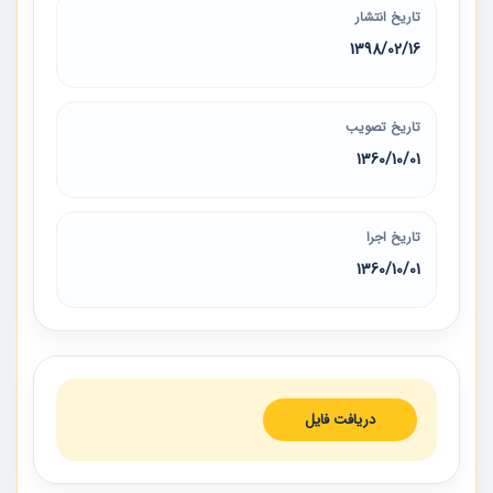
تاریخ انتشار
1398/02/16
تاریخ تصویب
1360/10/01
تاریخ اجرا
1360/10/01
دریافت فایل