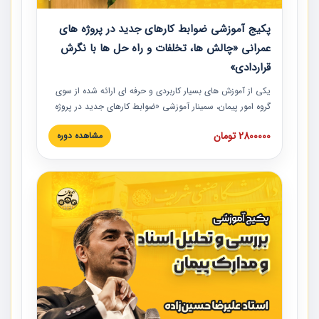
پکیج آموزشی ضوابط کارهای جدید در پروژه های
عمرانی «چالش ها، تخلفات و راه حل ها با نگرش
قراردادی»
یکی از آموزش‏‏‏‏‏‏ های بسیار کاربردی و حرفه‏ ای ارائه شده از سوی
گروه امور پیمان، سمینار آموزشی «ضوابط کارهای جدید در پروژه
های عمرانی» چالش ها، تخلفات و راه حل ها با نگرش قراردادی
2800000 تومان
مشاهده دوره
است که در محل سندیکای شرکت های ساختمانی کشور ارائه شد.
در این آموزش نکات کلیدی مربوط به کارهای جدید در اسناد و
مدارک پیمان به همراه تجربیات عملی ارائه شده است.