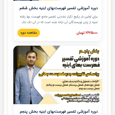
دوره آموزشی تفسیر فهرست‌بهای ابنیه بخش ششم
برای اولین بار پکیج تکرار نشدنی تفسیر جامع فهرست بها رشته
ابنیه از زبان نویسندگان آن ارائه شده است که در آن تک تک
ردیف ها و مطالب فهرست بها تفسیر و ارائه شده است. این
2625000 تومان
مشاهده دوره
دوره به صورت کامل تصویری بوده و به همراه تصاویر عملیات
اجرایی مرتبط با ردیف های فهرست بها ارائه شده است. این
دوره با کلام مهندس علیرضاحسین‌زاده مدیر پروژه مهندسی
مشاور در امر بازنگری فهرست بها رشته ابنیه ارائه شده و به تمام
همکارانی که در حوزه صنعت ساخت در حال فعالیت هستند حتما
توصیه می کنیم از مطالب این دوره استفاده نمایند.
دوره آموزشی تفسیر فهرست‌بهای ابنیه بخش پنجم