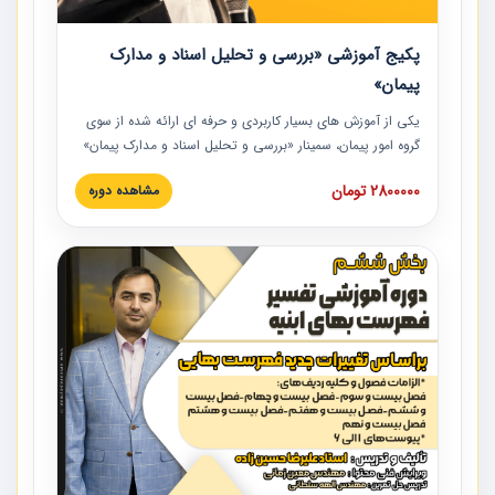
پکیج آموزشی «بررسی و تحلیل اسناد و مدارک
پیمان»
یکی از آموزش‏‏‏‏‏‏ های بسیار کاربردی و حرفه‏ ای ارائه شده از سوی
گروه امور پیمان، سمینار «بررسی و تحلیل اسناد و مدارک پیمان»
است که در دانشگاه صنعتی شریف ارائه شد. در این آموزش
2800000 تومان
مشاهده دوره
نکات کلیدی مربوط به اسناد و مدارک پیمان، اولویت بندی اسناد
و مدارک پیمان، بایدها و نبایدهای مربوط به اسناد و مدارک
پیمان به همراه تجربیات عملی در این خصوص ارائه شده است.