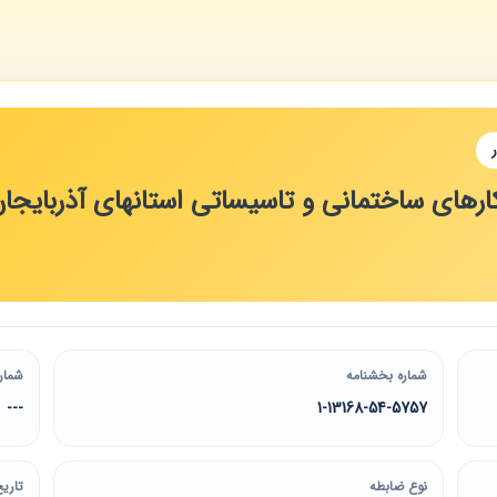
های ساختمانی و تاسیساتی استانهای آذربایجان ش
شماره بخشنامه
شمار
---
1-13168-54-5757
نوع ضابطه
تاریخ