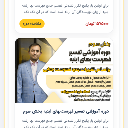
برای اولین بار پکیج تکرار نشدنی تفسیر جامع فهرست بها رشته
ابنیه از زبان نویسندگان آن ارائه شده است که در آن تک تک
ردیف ها و مطالب فهرست بها تفسیر و ارائه شده است. این
1575000 تومان
مشاهده دوره
دوره به صورت کامل تصویری بوده و به همراه تصاویر عملیات
اجرایی مرتبط با ردیف های فهرست بها ارائه شده است. این
دوره با کلام مهندس علیرضاحسین‌زاده مدیر پروژه مهندسی
مشاور در امر بازنگری فهرست بها رشته ابنیه ارائه شده و به تمام
همکارانی که در حوزه صنعت ساخت در حال فعالیت هستند حتما
توصیه می کنیم از مطالب این دوره استفاده نمایند.
دوره آموزشی تفسیر فهرست‌بهای ابنیه بخش سوم
برای اولین بار پکیج تکرار نشدنی تفسیر جامع فهرست بها رشته
ابنیه از زبان نویسندگان آن ارائه شده است که در آن تک تک