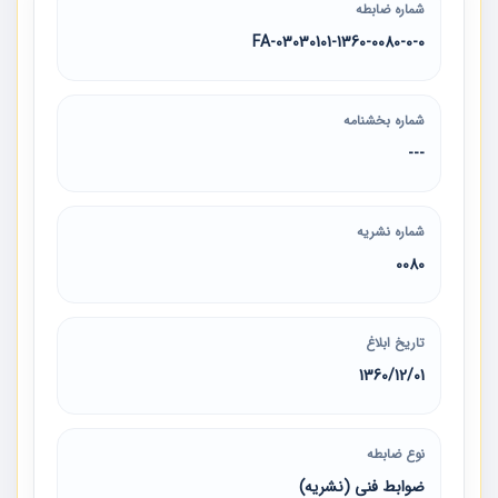
شماره ضابطه
03030101-1360-0080-0-0-FA
شماره بخشنامه
---
شماره نشریه
0080
تاریخ ابلاغ
1360/12/01
نوع ضابطه
ضوابط فنی (نشریه)