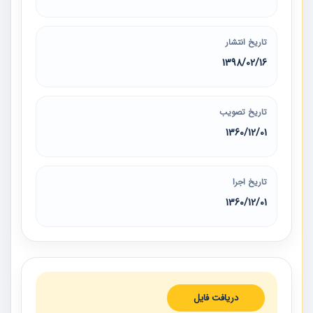
تاریخ انتشار
1398/02/16
تاریخ تصویب
1360/12/01
تاریخ اجرا
1360/12/01
دریافت فایل