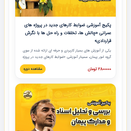
پکیج آموزشی ضوابط کارهای جدید در پروژه های
عمرانی «چالش ها، تخلفات و راه حل ها با نگرش
قراردادی»
یکی از آموزش‏‏‏‏‏‏ های بسیار کاربردی و حرفه‏ ای ارائه شده از سوی
گروه امور پیمان، سمینار آموزشی «ضوابط کارهای جدید در پروژه
های عمرانی» چالش ها، تخلفات و راه حل ها با نگرش قراردادی
2800000 تومان
مشاهده دوره
است که در محل سندیکای شرکت های ساختمانی کشور ارائه شد.
در این آموزش نکات کلیدی مربوط به کارهای جدید در اسناد و
مدارک پیمان به همراه تجربیات عملی ارائه شده است.