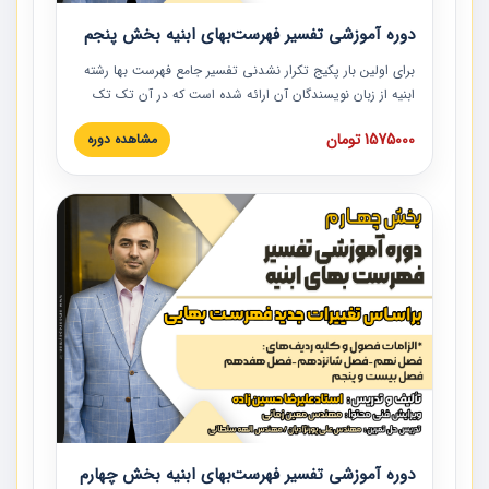
دوره آموزشی تفسیر فهرست‌بهای ابنیه بخش پنجم
برای اولین بار پکیج تکرار نشدنی تفسیر جامع فهرست بها رشته
ابنیه از زبان نویسندگان آن ارائه شده است که در آن تک تک
ردیف ها و مطالب فهرست بها تفسیر و ارائه شده است. این
1575000 تومان
مشاهده دوره
دوره به صورت کامل تصویری بوده و به همراه تصاویر عملیات
اجرایی مرتبط با ردیف های فهرست بها ارائه شده است. این
دوره با کلام مهندس علیرضاحسین‌زاده مدیر پروژه مهندسی
مشاور در امر بازنگری فهرست بها رشته ابنیه ارائه شده و به تمام
همکارانی که در حوزه صنعت ساخت در حال فعالیت هستند حتما
توصیه می کنیم از مطالب این دوره استفاده نمایند.
دوره آموزشی تفسیر فهرست‌بهای ابنیه بخش چهارم