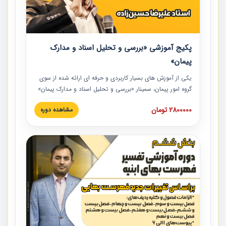
پکیج آموزشی «بررسی و تحلیل اسناد و مدارک
پیمان»
یکی از آموزش‏‏‏‏‏‏ های بسیار کاربردی و حرفه‏ ای ارائه شده از سوی
گروه امور پیمان، سمینار «بررسی و تحلیل اسناد و مدارک پیمان»
است که در دانشگاه صنعتی شریف ارائه شد. در این آموزش
2800000 تومان
مشاهده دوره
نکات کلیدی مربوط به اسناد و مدارک پیمان، اولویت بندی اسناد
و مدارک پیمان، بایدها و نبایدهای مربوط به اسناد و مدارک
پیمان به همراه تجربیات عملی در این خصوص ارائه شده است.