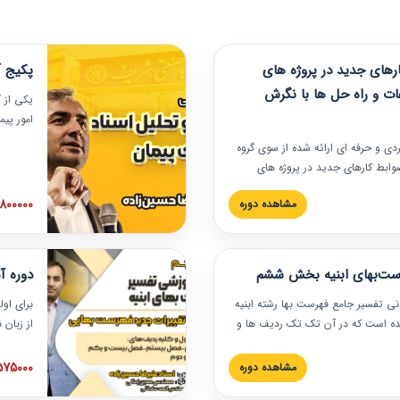
های جدید در پروژه های
پکیج آ
ات و راه حل ها با نگرش
یکی از آ
امور پی
در دانش
ربردی و حرفه‏ ای ارائه شده از سوی گروه
مربوط به
ضوابط کارهای جدید در پروژه های
بایدها و
اه حل ها با نگرش قراردادی است که
عملی در
2800000 توم
مشاهده دوره
ختمانی کشور ارائه شد. در این
ارهای جدید در اسناد و مدارک پیمان
 شده است.
رست‌بهای ابنیه بخش ششم
دوره آ
دنی تفسیر جامع فهرست بها رشته ابنیه
برای اول
 شده است که در آن تک تک ردیف ها و
از زبان
ائه شده است. این دوره به صورت کامل
مطالب ف
یر عملیات اجرایی مرتبط با ردیف های
تصویری 
1575000 توم
مشاهده دوره
ن دوره با کلام مهندس
فهرست ب