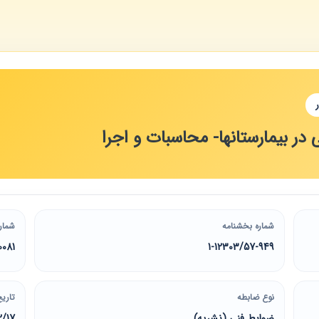
ر بیمارستانها- محاسبات و اجرا
شماره بخشنامه
شمار
0081
1-12303/57-949
نوع ضابطه
تاریخ
ضوابط فنی (نشریه)
2/17