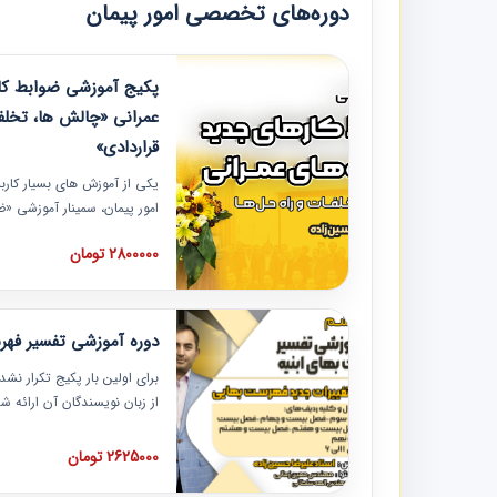
دوره‌های تخصصی امور پیمان
پکیج آموزشی ضوابط کار
عمرانی «چالش ها، تخلف
قراردادی»
یکی از آموزش‏‏‏‏‏‏ های بسیار کا
امور پیمان، سمینار آموزشی «
عمرانی» چالش ها، تخلفات و ر
2800000 تومان
در محل سندیکای شرکت های سا
آموزش نکات کلیدی مربوط به ک
به همراه تجربیات عملی ارائه
دوره آموزشی تفسیر فه
برای اولین بار پکیج تکرار نش
از زبان نویسندگان آن ارائه
مطالب فهرست بها تفسیر و ار
تصویری بوده و به همراه تصاو
2625000 تومان
فهرست بها ارائه شده است. ای