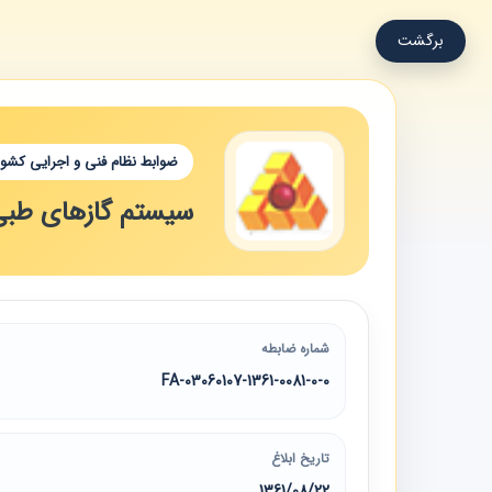
برگشت
ضوابط نظام فنی و اجرایی کشور
سیستم گازهای طبی د
شماره ضابطه
03060107-1361-0081-0-0-FA
تاریخ ابلاغ
1361/08/22