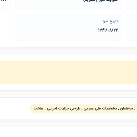
تاریخ اجرا
1361/08/22
ي , ساختمان , مشخصات فني عمومي , طراحي جزئيات اجرايي , ساخت