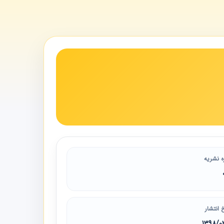
ه نشریه
 انتشار
1398/0