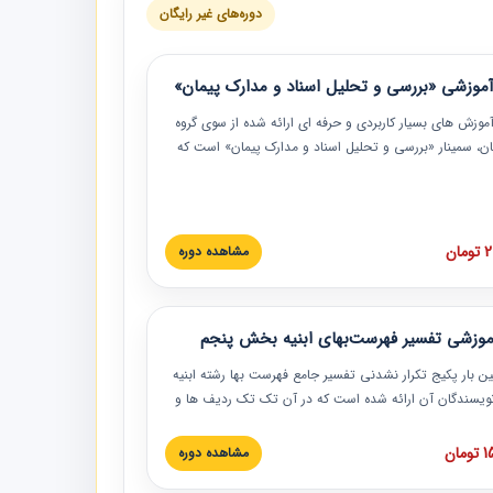
دوره‌های غیر رایگان
موزشی «بررسی و تحلیل اسناد و مدارک پیمان»
موزش‏‏‏‏‏‏ های بسیار کاربردی و حرفه‏ ای ارائه شده از سوی گروه
مان، سمینار «بررسی و تحلیل اسناد و مدارک پیمان» است که
گاه صنعتی شریف ارائه شد. در این آموزش نکات کلیدی
 اسناد و مدارک پیمان، اولویت بندی اسناد و مدارک پیمان،
 نبایدهای مربوط به اسناد و مدارک پیمان به همراه تجربیات
 این خصوص ارائه شده است.
ان
مشاهده دوره
موزشی تفسیر فهرست‌بهای ابنیه بخش پنجم
ین بار پکیج تکرار نشدنی تفسیر جامع فهرست بها رشته ابنیه
 نویسندگان آن ارائه شده است که در آن تک تک ردیف ها و
هرست بها تفسیر و ارائه شده است. این دوره به صورت کامل
بوده و به همراه تصاویر عملیات اجرایی مرتبط با ردیف های
ان
مشاهده دوره
ها ارائه شده است. این دوره با کلام مهندس