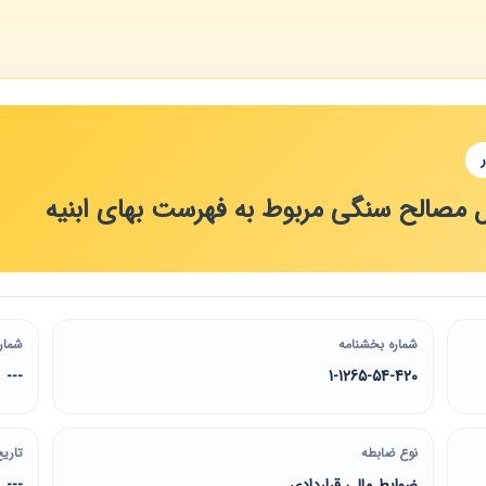
مصالح سنگی مربوط به فهرست بهای ابنیه
شماره بخشنامه
شمار
---
1-1265-54-420
نوع ضابطه
تاریخ
ضوابط مالی قراردادی
---