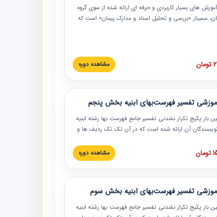
موزش‏‏‏‏‏‏ های بسیار کاربردی و حرفه‏ ای ارائه شده از سوی گروه
مان، سمینار «بررسی و تحلیل اسناد و مدارک پیمان» است که
گاه صنعتی شریف ارائه شد. در این آموزش نکات کلیدی
 اسناد و مدارک پیمان، اولویت بندی اسناد و مدارک پیمان،
 نبایدهای مربوط به اسناد و مدارک پیمان به همراه تجربیات
 این خصوص ارائه شده است.
ان
مشاهده دوره
موزشی تفسیر فهرست‌بهای ابنیه بخش پنجم
ین بار پکیج تکرار نشدنی تفسیر جامع فهرست بها رشته ابنیه
 نویسندگان آن ارائه شده است که در آن تک تک ردیف ها و
هرست بها تفسیر و ارائه شده است. این دوره به صورت کامل
بوده و به همراه تصاویر عملیات اجرایی مرتبط با ردیف های
ان
مشاهده دوره
ها ارائه شده است. این دوره با کلام مهندس
سین‌زاده مدیر پروژه مهندسی مشاور در امر بازنگری فهرست
 ابنیه ارائه شده و به تمام همکارانی که در حوزه صنعت
موزشی تفسیر فهرست‌بهای ابنیه بخش سوم
 حال فعالیت هستند حتما توصیه می کنیم از مطالب این
فاده نمایند.
ین بار پکیج تکرار نشدنی تفسیر جامع فهرست بها رشته ابنیه