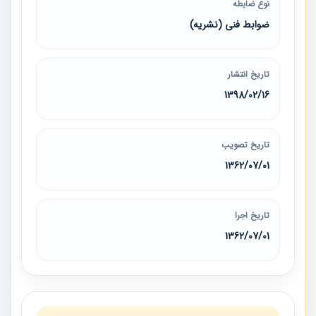
نوع ضابطه
ضوابط فنی (نشریه)
تاریخ انتشار
1398/02/16
تاریخ تصویب
1362/07/01
تاریخ اجرا
1362/07/01