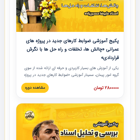
پکیج آموزشی ضوابط کارهای جدید در پروژه های
عمرانی «چالش ها، تخلفات و راه حل ها با نگرش
قراردادی»
یکی از آموزش‏‏‏‏‏‏ های بسیار کاربردی و حرفه‏ ای ارائه شده از سوی
گروه امور پیمان، سمینار آموزشی «ضوابط کارهای جدید در پروژه
های عمرانی» چالش ها، تخلفات و راه حل ها با نگرش قراردادی
2800000 تومان
مشاهده دوره
است که در محل سندیکای شرکت های ساختمانی کشور ارائه شد.
در این آموزش نکات کلیدی مربوط به کارهای جدید در اسناد و
مدارک پیمان به همراه تجربیات عملی ارائه شده است.