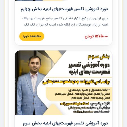
دوره آموزشی تفسیر فهرست‌بهای ابنیه بخش چهارم
برای اولین بار پکیج تکرار نشدنی تفسیر جامع فهرست بها رشته
ابنیه از زبان نویسندگان آن ارائه شده است که در آن تک تک
ردیف ها و مطالب فهرست بها تفسیر و ارائه شده است. این
1575000 تومان
مشاهده دوره
دوره به صورت کامل تصویری بوده و به همراه تصاویر عملیات
اجرایی مرتبط با ردیف های فهرست بها ارائه شده است. این
دوره با کلام مهندس علیرضاحسین‌زاده مدیر پروژه مهندسی
مشاور در امر بازنگری فهرست بها رشته ابنیه ارائه شده و به تمام
همکارانی که در حوزه صنعت ساخت در حال فعالیت هستند حتما
توصیه می کنیم از مطالب این دوره استفاده نمایند.
دوره آموزشی تفسیر فهرست‌بهای ابنیه بخش سوم