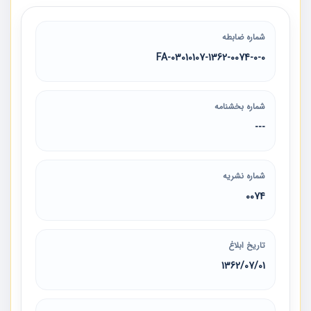
شماره ضابطه
03010107-1362-0074-0-0-FA
شماره بخشنامه
---
شماره نشریه
0074
تاریخ ابلاغ
1362/07/01