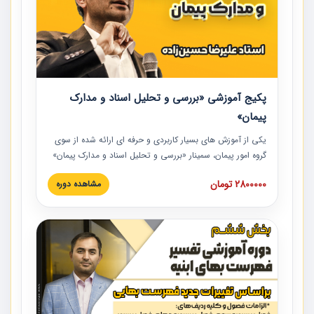
پکیج آموزشی «بررسی و تحلیل اسناد و مدارک
پیمان»
یکی از آموزش‏‏‏‏‏‏ های بسیار کاربردی و حرفه‏ ای ارائه شده از سوی
گروه امور پیمان، سمینار «بررسی و تحلیل اسناد و مدارک پیمان»
است که در دانشگاه صنعتی شریف ارائه شد. در این آموزش
2800000 تومان
مشاهده دوره
نکات کلیدی مربوط به اسناد و مدارک پیمان، اولویت بندی اسناد
و مدارک پیمان، بایدها و نبایدهای مربوط به اسناد و مدارک
پیمان به همراه تجربیات عملی در این خصوص ارائه شده است.