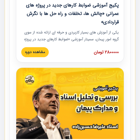
پکیج آموزشی ضوابط کارهای جدید در پروژه های
عمرانی «چالش ها، تخلفات و راه حل ها با نگرش
قراردادی»
یکی از آموزش‏‏‏‏‏‏ های بسیار کاربردی و حرفه‏ ای ارائه شده از سوی
گروه امور پیمان، سمینار آموزشی «ضوابط کارهای جدید در پروژه
های عمرانی» چالش ها، تخلفات و راه حل ها با نگرش قراردادی
2800000 تومان
مشاهده دوره
است که در محل سندیکای شرکت های ساختمانی کشور ارائه شد.
در این آموزش نکات کلیدی مربوط به کارهای جدید در اسناد و
مدارک پیمان به همراه تجربیات عملی ارائه شده است.