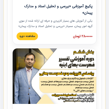
پکیج آموزشی «بررسی و تحلیل اسناد و مدارک
پیمان»
یکی از آموزش‏‏‏‏‏‏ های بسیار کاربردی و حرفه‏ ای ارائه شده از سوی
گروه امور پیمان، سمینار «بررسی و تحلیل اسناد و مدارک پیمان»
است که در دانشگاه صنعتی شریف ارائه شد. در این آموزش
2800000 تومان
مشاهده دوره
نکات کلیدی مربوط به اسناد و مدارک پیمان، اولویت بندی اسناد
و مدارک پیمان، بایدها و نبایدهای مربوط به اسناد و مدارک
پیمان به همراه تجربیات عملی در این خصوص ارائه شده است.