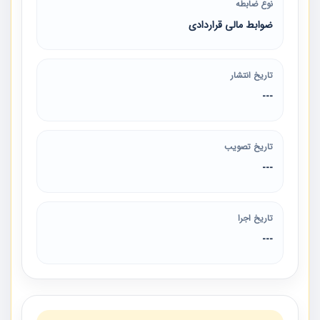
نوع ضابطه
ضوابط مالی قراردادی
تاریخ انتشار
---
تاریخ تصویب
---
تاریخ اجرا
---