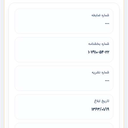
شماره ضابطه
---
شماره بخشنامه
1-7910-54-22
شماره نشریه
---
تاریخ ابلاغ
1363/01/19