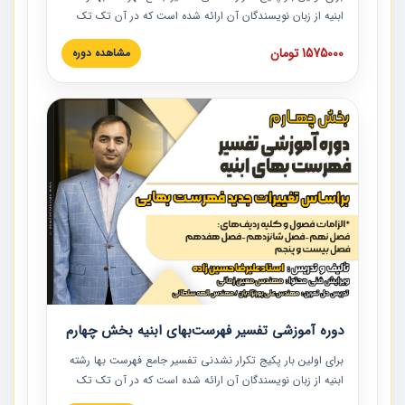
ابنیه از زبان نویسندگان آن ارائه شده است که در آن تک تک
ردیف ها و مطالب فهرست بها تفسیر و ارائه شده است. این
1575000 تومان
مشاهده دوره
دوره به صورت کامل تصویری بوده و به همراه تصاویر عملیات
اجرایی مرتبط با ردیف های فهرست بها ارائه شده است. این
دوره با کلام مهندس علیرضاحسین‌زاده مدیر پروژه مهندسی
مشاور در امر بازنگری فهرست بها رشته ابنیه ارائه شده و به تمام
همکارانی که در حوزه صنعت ساخت در حال فعالیت هستند حتما
توصیه می کنیم از مطالب این دوره استفاده نمایند.
دوره آموزشی تفسیر فهرست‌بهای ابنیه بخش چهارم
برای اولین بار پکیج تکرار نشدنی تفسیر جامع فهرست بها رشته
ابنیه از زبان نویسندگان آن ارائه شده است که در آن تک تک
ردیف ها و مطالب فهرست بها تفسیر و ارائه شده است. این