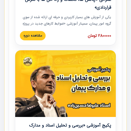
قراردادی»
یکی از آموزش‏‏‏‏‏‏ های بسیار کاربردی و حرفه‏ ای ارائه شده از سوی
گروه امور پیمان، سمینار آموزشی «ضوابط کارهای جدید در پروژه
های عمرانی» چالش ها، تخلفات و راه حل ها با نگرش قراردادی
2800000 تومان
مشاهده دوره
است که در محل سندیکای شرکت های ساختمانی کشور ارائه شد.
در این آموزش نکات کلیدی مربوط به کارهای جدید در اسناد و
مدارک پیمان به همراه تجربیات عملی ارائه شده است.
پکیج آموزشی «بررسی و تحلیل اسناد و مدارک