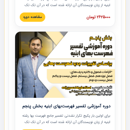
ابنیه از زبان نویسندگان آن ارائه شده است که در آن تک تک
ردیف ها و مطالب فهرست بها تفسیر و ارائه شده است. این
2625000 تومان
مشاهده دوره
دوره به صورت کامل تصویری بوده و به همراه تصاویر عملیات
اجرایی مرتبط با ردیف های فهرست بها ارائه شده است. این
دوره با کلام مهندس علیرضاحسین‌زاده مدیر پروژه مهندسی
مشاور در امر بازنگری فهرست بها رشته ابنیه ارائه شده و به تمام
همکارانی که در حوزه صنعت ساخت در حال فعالیت هستند حتما
توصیه می کنیم از مطالب این دوره استفاده نمایند.
دوره آموزشی تفسیر فهرست‌بهای ابنیه بخش پنجم
برای اولین بار پکیج تکرار نشدنی تفسیر جامع فهرست بها رشته
ابنیه از زبان نویسندگان آن ارائه شده است که در آن تک تک
ردیف ها و مطالب فهرست بها تفسیر و ارائه شده است. این