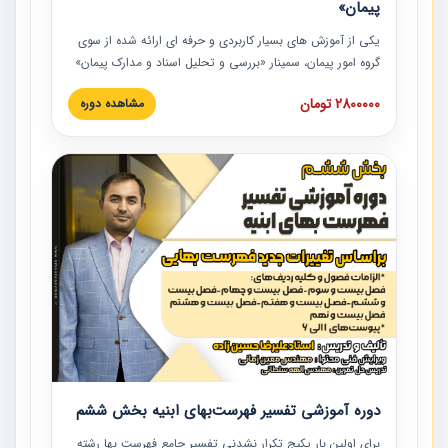
پیمان»
یکی از آموزش‏‏‏‏‏‏ های بسیار کاربردی و حرفه‏ ای ارائه شده از سوی
گروه امور پیمان، سمینار «بررسی و تحلیل اسناد و مدارک پیمان»
است که در دانشگاه صنعتی شریف ارائه شد. در این آموزش
2800000 تومان
مشاهده دوره
نکات کلیدی مربوط به اسناد و مدارک پیمان، اولویت بندی اسناد
و مدارک پیمان، بایدها و نبایدهای مربوط به اسناد و مدارک
پیمان به همراه تجربیات عملی در این خصوص ارائه شده است.
دوره آموزشی تفسیر فهرست‌بهای ابنیه بخش ششم
برای اولین بار پکیج تکرار نشدنی تفسیر جامع فهرست بها رشته