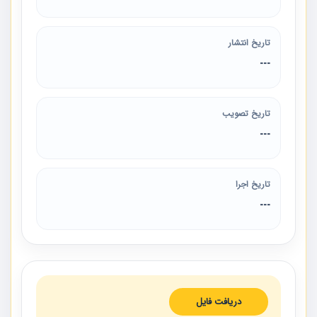
تاریخ انتشار
---
تاریخ تصویب
---
تاریخ اجرا
---
دریافت فایل