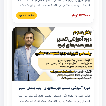
برای اولین بار پکیج تکرار نشدنی تفسیر جامع فهرست بها رشته
ابنیه از زبان نویسندگان آن ارائه شده است که در آن تک تک
ردیف ها و مطالب فهرست بها تفسیر و ارائه شده است. این
1575000 تومان
مشاهده دوره
دوره به صورت کامل تصویری بوده و به همراه تصاویر عملیات
اجرایی مرتبط با ردیف های فهرست بها ارائه شده است. این
دوره با کلام مهندس علیرضاحسین‌زاده مدیر پروژه مهندسی
مشاور در امر بازنگری فهرست بها رشته ابنیه ارائه شده و به تمام
همکارانی که در حوزه صنعت ساخت در حال فعالیت هستند حتما
توصیه می کنیم از مطالب این دوره استفاده نمایند.
دوره آموزشی تفسیر فهرست‌بهای ابنیه بخش سوم
برای اولین بار پکیج تکرار نشدنی تفسیر جامع فهرست بها رشته
ابنیه از زبان نویسندگان آن ارائه شده است که در آن تک تک