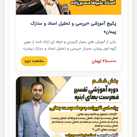
پکیج آموزشی «بررسی و تحلیل اسناد و مدارک
پیمان»
یکی از آموزش‏‏‏‏‏‏ های بسیار کاربردی و حرفه‏ ای ارائه شده از سوی
گروه امور پیمان، سمینار «بررسی و تحلیل اسناد و مدارک پیمان»
است که در دانشگاه صنعتی شریف ارائه شد. در این آموزش
2800000 تومان
مشاهده دوره
نکات کلیدی مربوط به اسناد و مدارک پیمان، اولویت بندی اسناد
و مدارک پیمان، بایدها و نبایدهای مربوط به اسناد و مدارک
پیمان به همراه تجربیات عملی در این خصوص ارائه شده است.