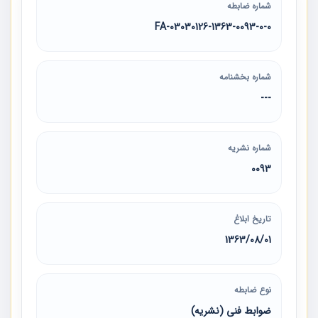
شماره ضابطه
03030126-1363-0093-0-0-FA
شماره بخشنامه
---
شماره نشریه
0093
تاریخ ابلاغ
1363/08/01
نوع ضابطه
ضوابط فنی (نشریه)