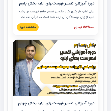
دوره آموزشی تفسیر فهرست‌بهای ابنیه بخش پنجم
برای اولین بار پکیج تکرار نشدنی تفسیر جامع فهرست بها رشته
ابنیه از زبان نویسندگان آن ارائه شده است که در آن تک تک
ردیف ها و مطالب فهرست بها تفسیر و ارائه شده است. این
1575000 تومان
مشاهده دوره
دوره به صورت کامل تصویری بوده و به همراه تصاویر عملیات
اجرایی مرتبط با ردیف های فهرست بها ارائه شده است. این
دوره با کلام مهندس علیرضاحسین‌زاده مدیر پروژه مهندسی
مشاور در امر بازنگری فهرست بها رشته ابنیه ارائه شده و به تمام
همکارانی که در حوزه صنعت ساخت در حال فعالیت هستند حتما
توصیه می کنیم از مطالب این دوره استفاده نمایند.
دوره آموزشی تفسیر فهرست‌بهای ابنیه بخش چهارم