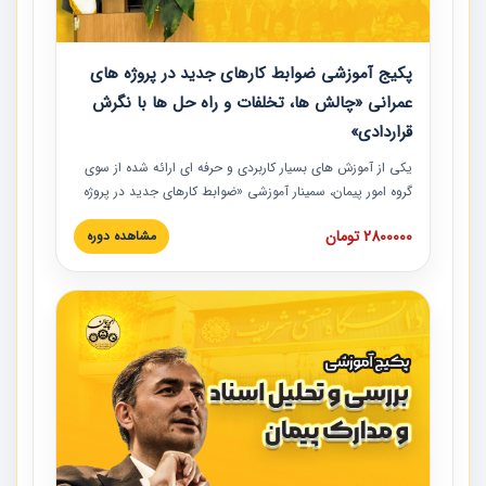
پکیج آموزشی ضوابط کارهای جدید در پروژه های
عمرانی «چالش ها، تخلفات و راه حل ها با نگرش
قراردادی»
یکی از آموزش‏‏‏‏‏‏ های بسیار کاربردی و حرفه‏ ای ارائه شده از سوی
گروه امور پیمان، سمینار آموزشی «ضوابط کارهای جدید در پروژه
های عمرانی» چالش ها، تخلفات و راه حل ها با نگرش قراردادی
2800000 تومان
مشاهده دوره
است که در محل سندیکای شرکت های ساختمانی کشور ارائه شد.
در این آموزش نکات کلیدی مربوط به کارهای جدید در اسناد و
مدارک پیمان به همراه تجربیات عملی ارائه شده است.