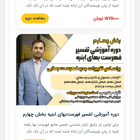
ابنیه از زبان نویسندگان آن ارائه شده است که در آن تک تک
ردیف ها و مطالب فهرست بها تفسیر و ارائه شده است. این
1575000 تومان
مشاهده دوره
دوره به صورت کامل تصویری بوده و به همراه تصاویر عملیات
اجرایی مرتبط با ردیف های فهرست بها ارائه شده است. این
دوره با کلام مهندس علیرضاحسین‌زاده مدیر پروژه مهندسی
مشاور در امر بازنگری فهرست بها رشته ابنیه ارائه شده و به تمام
همکارانی که در حوزه صنعت ساخت در حال فعالیت هستند حتما
توصیه می کنیم از مطالب این دوره استفاده نمایند.
دوره آموزشی تفسیر فهرست‌بهای ابنیه بخش چهارم
برای اولین بار پکیج تکرار نشدنی تفسیر جامع فهرست بها رشته
ابنیه از زبان نویسندگان آن ارائه شده است که در آن تک تک
ردیف ها و مطالب فهرست بها تفسیر و ارائه شده است. این