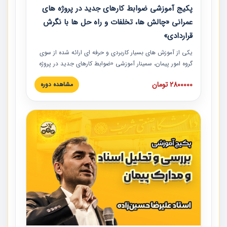
پکیج آموزشی ضوابط کارهای جدید در پروژه های
عمرانی «چالش ها، تخلفات و راه حل ها با نگرش
قراردادی»
یکی از آموزش‏‏‏‏‏‏ های بسیار کاربردی و حرفه‏ ای ارائه شده از سوی
گروه امور پیمان، سمینار آموزشی «ضوابط کارهای جدید در پروژه
های عمرانی» چالش ها، تخلفات و راه حل ها با نگرش قراردادی
2800000 تومان
مشاهده دوره
است که در محل سندیکای شرکت های ساختمانی کشور ارائه شد.
در این آموزش نکات کلیدی مربوط به کارهای جدید در اسناد و
مدارک پیمان به همراه تجربیات عملی ارائه شده است.