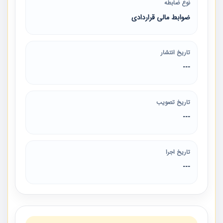
نوع ضابطه
ضوابط مالی قراردادی
تاریخ انتشار
---
تاریخ تصویب
---
تاریخ اجرا
---