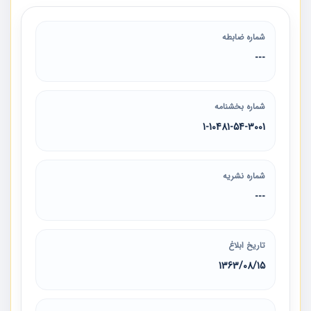
شماره ضابطه
---
شماره بخشنامه
1-10481-54-3001
شماره نشریه
---
تاریخ ابلاغ
1363/08/15