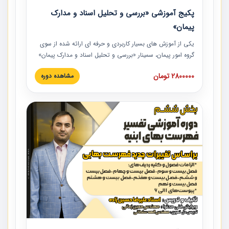
پکیج آموزشی «بررسی و تحلیل اسناد و مدارک
پیمان»
یکی از آموزش‏‏‏‏‏‏ های بسیار کاربردی و حرفه‏ ای ارائه شده از سوی
گروه امور پیمان، سمینار «بررسی و تحلیل اسناد و مدارک پیمان»
است که در دانشگاه صنعتی شریف ارائه شد. در این آموزش
2800000 تومان
مشاهده دوره
نکات کلیدی مربوط به اسناد و مدارک پیمان، اولویت بندی اسناد
و مدارک پیمان، بایدها و نبایدهای مربوط به اسناد و مدارک
پیمان به همراه تجربیات عملی در این خصوص ارائه شده است.