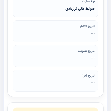
نوع ضابطه
ضوابط مالی قراردادی
تاریخ انتشار
---
تاریخ تصویب
---
تاریخ اجرا
---