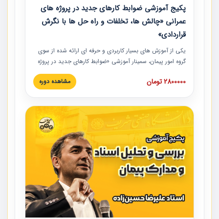
پکیج آموزشی ضوابط کارهای جدید در پروژه های
عمرانی «چالش ها، تخلفات و راه حل ها با نگرش
قراردادی»
یکی از آموزش‏‏‏‏‏‏ های بسیار کاربردی و حرفه‏ ای ارائه شده از سوی
گروه امور پیمان، سمینار آموزشی «ضوابط کارهای جدید در پروژه
های عمرانی» چالش ها، تخلفات و راه حل ها با نگرش قراردادی
2800000 تومان
مشاهده دوره
است که در محل سندیکای شرکت های ساختمانی کشور ارائه شد.
در این آموزش نکات کلیدی مربوط به کارهای جدید در اسناد و
مدارک پیمان به همراه تجربیات عملی ارائه شده است.