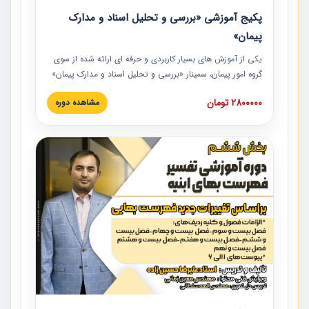
پکیج آموزشی «بررسی و تحلیل اسناد و مدارک
پیمان»
یکی از آموزش‏‏‏‏‏‏ های بسیار کاربردی و حرفه‏ ای ارائه شده از سوی
گروه امور پیمان، سمینار «بررسی و تحلیل اسناد و مدارک پیمان»
است که در دانشگاه صنعتی شریف ارائه شد. در این آموزش
2800000 تومان
مشاهده دوره
نکات کلیدی مربوط به اسناد و مدارک پیمان، اولویت بندی اسناد
و مدارک پیمان، بایدها و نبایدهای مربوط به اسناد و مدارک
پیمان به همراه تجربیات عملی در این خصوص ارائه شده است.