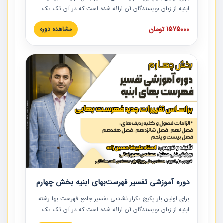
ابنیه از زبان نویسندگان آن ارائه شده است که در آن تک تک
ردیف ها و مطالب فهرست بها تفسیر و ارائه شده است. این
1575000 تومان
مشاهده دوره
دوره به صورت کامل تصویری بوده و به همراه تصاویر عملیات
اجرایی مرتبط با ردیف های فهرست بها ارائه شده است. این
دوره با کلام مهندس علیرضاحسین‌زاده مدیر پروژه مهندسی
مشاور در امر بازنگری فهرست بها رشته ابنیه ارائه شده و به تمام
همکارانی که در حوزه صنعت ساخت در حال فعالیت هستند حتما
توصیه می کنیم از مطالب این دوره استفاده نمایند.
دوره آموزشی تفسیر فهرست‌بهای ابنیه بخش چهارم
برای اولین بار پکیج تکرار نشدنی تفسیر جامع فهرست بها رشته
ابنیه از زبان نویسندگان آن ارائه شده است که در آن تک تک
ردیف ها و مطالب فهرست بها تفسیر و ارائه شده است. این