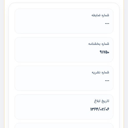
شماره ضابطه
---
شماره بخشنامه
91750
شماره نشریه
---
تاریخ ابلاغ
1364/02/06