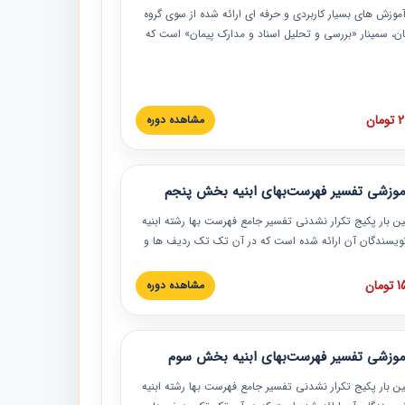
موزش‏‏‏‏‏‏ های بسیار کاربردی و حرفه‏ ای ارائه شده از سوی گروه
مان، سمینار «بررسی و تحلیل اسناد و مدارک پیمان» است که
گاه صنعتی شریف ارائه شد. در این آموزش نکات کلیدی
 اسناد و مدارک پیمان، اولویت بندی اسناد و مدارک پیمان،
 نبایدهای مربوط به اسناد و مدارک پیمان به همراه تجربیات
 این خصوص ارائه شده است.
ان
مشاهده دوره
موزشی تفسیر فهرست‌بهای ابنیه بخش پنجم
ین بار پکیج تکرار نشدنی تفسیر جامع فهرست بها رشته ابنیه
 نویسندگان آن ارائه شده است که در آن تک تک ردیف ها و
هرست بها تفسیر و ارائه شده است. این دوره به صورت کامل
بوده و به همراه تصاویر عملیات اجرایی مرتبط با ردیف های
ان
مشاهده دوره
ها ارائه شده است. این دوره با کلام مهندس
سین‌زاده مدیر پروژه مهندسی مشاور در امر بازنگری فهرست
 ابنیه ارائه شده و به تمام همکارانی که در حوزه صنعت
موزشی تفسیر فهرست‌بهای ابنیه بخش سوم
 حال فعالیت هستند حتما توصیه می کنیم از مطالب این
فاده نمایند.
ین بار پکیج تکرار نشدنی تفسیر جامع فهرست بها رشته ابنیه