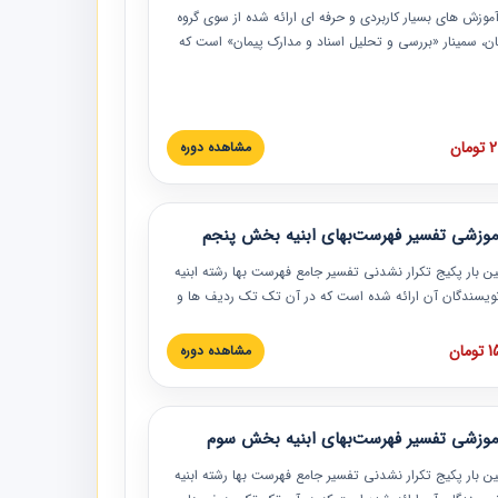
موزش‏‏‏‏‏‏ های بسیار کاربردی و حرفه‏ ای ارائه شده از سوی گروه
مان، سمینار «بررسی و تحلیل اسناد و مدارک پیمان» است که
گاه صنعتی شریف ارائه شد. در این آموزش نکات کلیدی
 اسناد و مدارک پیمان، اولویت بندی اسناد و مدارک پیمان،
 نبایدهای مربوط به اسناد و مدارک پیمان به همراه تجربیات
 این خصوص ارائه شده است.
ان
مشاهده دوره
موزشی تفسیر فهرست‌بهای ابنیه بخش پنجم
ین بار پکیج تکرار نشدنی تفسیر جامع فهرست بها رشته ابنیه
 نویسندگان آن ارائه شده است که در آن تک تک ردیف ها و
هرست بها تفسیر و ارائه شده است. این دوره به صورت کامل
بوده و به همراه تصاویر عملیات اجرایی مرتبط با ردیف های
ان
مشاهده دوره
ها ارائه شده است. این دوره با کلام مهندس
سین‌زاده مدیر پروژه مهندسی مشاور در امر بازنگری فهرست
 ابنیه ارائه شده و به تمام همکارانی که در حوزه صنعت
موزشی تفسیر فهرست‌بهای ابنیه بخش سوم
 حال فعالیت هستند حتما توصیه می کنیم از مطالب این
فاده نمایند.
ین بار پکیج تکرار نشدنی تفسیر جامع فهرست بها رشته ابنیه