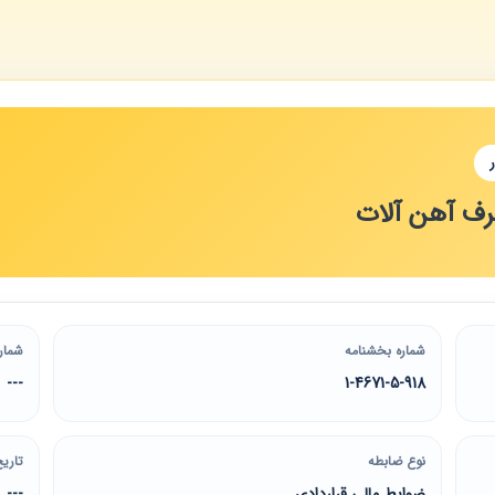
ف آهن آلات
شماره بخشنامه
شمار
---
1-4671-5-918
نوع ضابطه
تاریخ
ضوابط مالی قراردادی
---