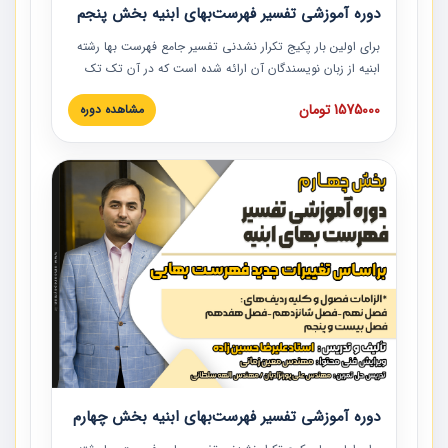
دوره آموزشی تفسیر فهرست‌بهای ابنیه بخش پنجم
برای اولین بار پکیج تکرار نشدنی تفسیر جامع فهرست بها رشته
ابنیه از زبان نویسندگان آن ارائه شده است که در آن تک تک
ردیف ها و مطالب فهرست بها تفسیر و ارائه شده است. این
1575000 تومان
مشاهده دوره
دوره به صورت کامل تصویری بوده و به همراه تصاویر عملیات
اجرایی مرتبط با ردیف های فهرست بها ارائه شده است. این
دوره با کلام مهندس علیرضاحسین‌زاده مدیر پروژه مهندسی
مشاور در امر بازنگری فهرست بها رشته ابنیه ارائه شده و به تمام
همکارانی که در حوزه صنعت ساخت در حال فعالیت هستند حتما
توصیه می کنیم از مطالب این دوره استفاده نمایند.
دوره آموزشی تفسیر فهرست‌بهای ابنیه بخش چهارم