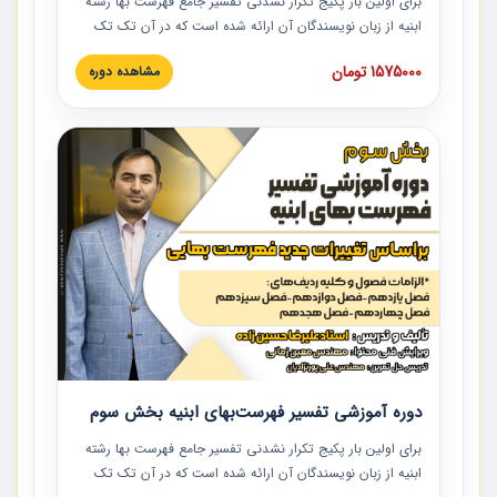
برای اولین بار پکیج تکرار نشدنی تفسیر جامع فهرست بها رشته
ابنیه از زبان نویسندگان آن ارائه شده است که در آن تک تک
ردیف ها و مطالب فهرست بها تفسیر و ارائه شده است. این
1575000 تومان
مشاهده دوره
دوره به صورت کامل تصویری بوده و به همراه تصاویر عملیات
اجرایی مرتبط با ردیف های فهرست بها ارائه شده است. این
دوره با کلام مهندس علیرضاحسین‌زاده مدیر پروژه مهندسی
مشاور در امر بازنگری فهرست بها رشته ابنیه ارائه شده و به تمام
همکارانی که در حوزه صنعت ساخت در حال فعالیت هستند حتما
توصیه می کنیم از مطالب این دوره استفاده نمایند.
دوره آموزشی تفسیر فهرست‌بهای ابنیه بخش سوم
برای اولین بار پکیج تکرار نشدنی تفسیر جامع فهرست بها رشته
ابنیه از زبان نویسندگان آن ارائه شده است که در آن تک تک