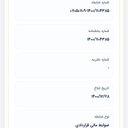
شماره ضابطه
07050709-1400/704385
شماره بخشنامه
1400/704385
شماره نشریه
-
تاریخ ابلاغ
1400/12/28
نوع ضابطه
ضوابط مالی قراردادی