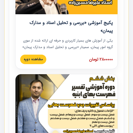
پکیج آموزشی «بررسی و تحلیل اسناد و مدارک
پیمان»
یکی از آموزش‏‏‏‏‏‏ های بسیار کاربردی و حرفه‏ ای ارائه شده از سوی
گروه امور پیمان، سمینار «بررسی و تحلیل اسناد و مدارک پیمان»
است که در دانشگاه صنعتی شریف ارائه شد. در این آموزش
2800000 تومان
مشاهده دوره
نکات کلیدی مربوط به اسناد و مدارک پیمان، اولویت بندی اسناد
و مدارک پیمان، بایدها و نبایدهای مربوط به اسناد و مدارک
پیمان به همراه تجربیات عملی در این خصوص ارائه شده است.