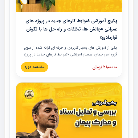
پکیج آموزشی ضوابط کارهای جدید در پروژه های
عمرانی «چالش ها، تخلفات و راه حل ها با نگرش
قراردادی»
یکی از آموزش‏‏‏‏‏‏ های بسیار کاربردی و حرفه‏ ای ارائه شده از سوی
گروه امور پیمان، سمینار آموزشی «ضوابط کارهای جدید در پروژه
های عمرانی» چالش ها، تخلفات و راه حل ها با نگرش قراردادی
2800000 تومان
مشاهده دوره
است که در محل سندیکای شرکت های ساختمانی کشور ارائه شد.
در این آموزش نکات کلیدی مربوط به کارهای جدید در اسناد و
مدارک پیمان به همراه تجربیات عملی ارائه شده است.