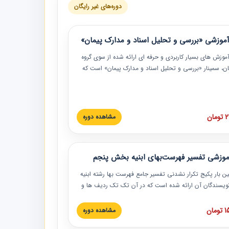
دوره‌های غیر رایگان
موزشی «بررسی و تحلیل اسناد و مدارک پیمان»
موزش‏‏‏‏‏‏ های بسیار کاربردی و حرفه‏ ای ارائه شده از سوی گروه
مان، سمینار «بررسی و تحلیل اسناد و مدارک پیمان» است که
گاه صنعتی شریف ارائه شد. در این آموزش نکات کلیدی
 اسناد و مدارک پیمان، اولویت بندی اسناد و مدارک پیمان،
 نبایدهای مربوط به اسناد و مدارک پیمان به همراه تجربیات
 این خصوص ارائه شده است.
ان
مشاهده دوره
موزشی تفسیر فهرست‌بهای ابنیه بخش پنجم
ین بار پکیج تکرار نشدنی تفسیر جامع فهرست بها رشته ابنیه
 نویسندگان آن ارائه شده است که در آن تک تک ردیف ها و
هرست بها تفسیر و ارائه شده است. این دوره به صورت کامل
بوده و به همراه تصاویر عملیات اجرایی مرتبط با ردیف های
ان
مشاهده دوره
ها ارائه شده است. این دوره با کلام مهندس