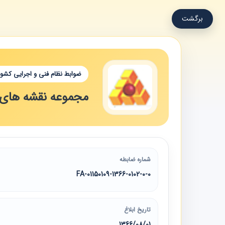
برگشت
ضوابط نظام فنی و اجرایی کشور
مجموعه نقشه های تیپ
شماره ضابطه
01150109-1366-0102-0-0-FA
تاریخ ابلاغ
1366/08/01