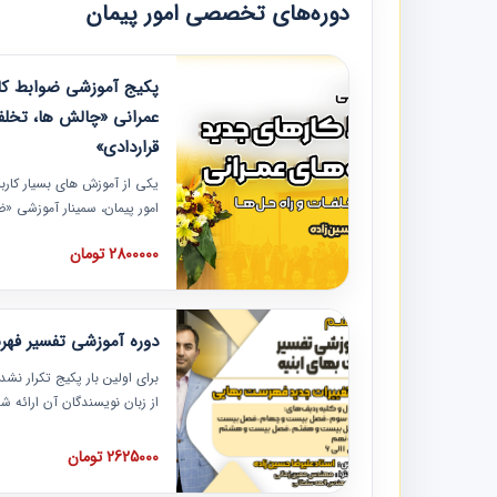
دوره‌های تخصصی امور پیمان
پکیج آموزشی ضوابط کار
عمرانی «چالش ها، تخلف
قراردادی»
یکی از آموزش‏‏‏‏‏‏ های بسیار کا
امور پیمان، سمینار آموزشی «
عمرانی» چالش ها، تخلفات و ر
2800000 تومان
در محل سندیکای شرکت های سا
آموزش نکات کلیدی مربوط به ک
به همراه تجربیات عملی ارائه
دوره آموزشی تفسیر فه
برای اولین بار پکیج تکرار نش
از زبان نویسندگان آن ارائه
مطالب فهرست بها تفسیر و ار
تصویری بوده و به همراه تصاو
2625000 تومان
فهرست بها ارائه شده است. ای