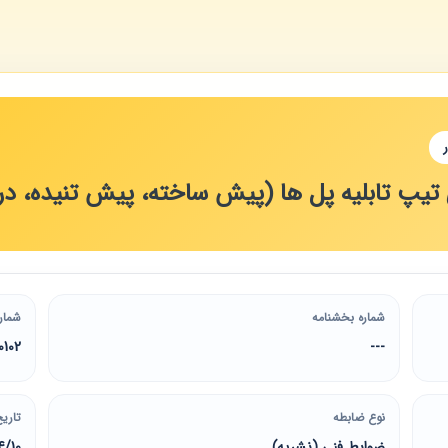
 تابلیه پل ها (پیش ساخته، پیش تنیده، درجا) تا 
شماره بخشنامه
شمار
0102
---
نوع ضابطه
تاریخ
ضوابط فنی (نشریه)
4/10