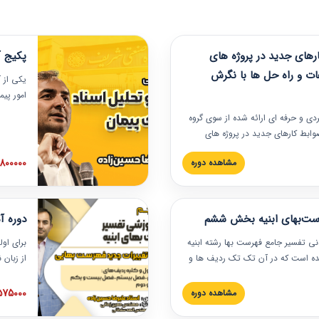
های جدید در پروژه های
پکیج آ
ات و راه حل ها با نگرش
یکی از آ
امور پی
در دانش
ربردی و حرفه‏ ای ارائه شده از سوی گروه
مربوط به
ضوابط کارهای جدید در پروژه های
بایدها و
اه حل ها با نگرش قراردادی است که
عملی در
2800000 توم
مشاهده دوره
ختمانی کشور ارائه شد. در این
ارهای جدید در اسناد و مدارک پیمان
 شده است.
رست‌بهای ابنیه بخش ششم
دوره آ
دنی تفسیر جامع فهرست بها رشته ابنیه
برای اول
 شده است که در آن تک تک ردیف ها و
از زبان
ائه شده است. این دوره به صورت کامل
مطالب ف
یر عملیات اجرایی مرتبط با ردیف های
تصویری 
1575000 توم
مشاهده دوره
ن دوره با کلام مهندس
فهرست ب