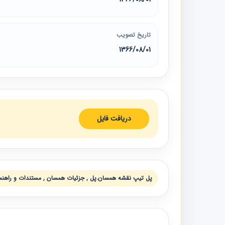
تاریخ تصویب
1366/08/01
دریافت فایل
پل تيپ نقشه همسان.پل , جزئيات همسان , مستندات و راهنما