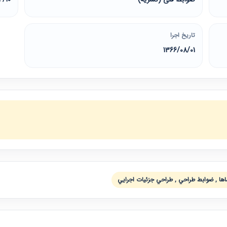
تاریخ اجرا
1366/08/01
ها , ضوابط طراحي , طراحي جزئيات اجرايي