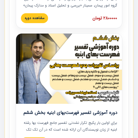
گروه امور پیمان، سمینار «بررسی و تحلیل اسناد و مدارک پیمان»
است که در دانشگاه صنعتی شریف ارائه شد. در این آموزش
2800000 تومان
مشاهده دوره
نکات کلیدی مربوط به اسناد و مدارک پیمان، اولویت بندی اسناد
و مدارک پیمان، بایدها و نبایدهای مربوط به اسناد و مدارک
پیمان به همراه تجربیات عملی در این خصوص ارائه شده است.
دوره آموزشی تفسیر فهرست‌بهای ابنیه بخش ششم
برای اولین بار پکیج تکرار نشدنی تفسیر جامع فهرست بها رشته
ابنیه از زبان نویسندگان آن ارائه شده است که در آن تک تک
ردیف ها و مطالب فهرست بها تفسیر و ارائه شده است. این