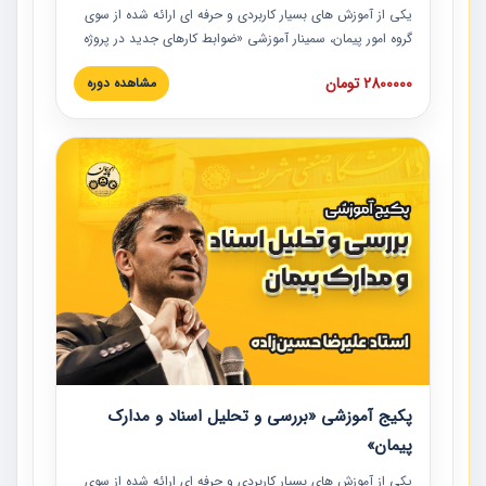
یکی از آموزش‏‏‏‏‏‏ های بسیار کاربردی و حرفه‏ ای ارائه شده از سوی
گروه امور پیمان، سمینار آموزشی «ضوابط کارهای جدید در پروژه
های عمرانی» چالش ها، تخلفات و راه حل ها با نگرش قراردادی
2800000 تومان
مشاهده دوره
است که در محل سندیکای شرکت های ساختمانی کشور ارائه شد.
در این آموزش نکات کلیدی مربوط به کارهای جدید در اسناد و
مدارک پیمان به همراه تجربیات عملی ارائه شده است.
پکیج آموزشی «بررسی و تحلیل اسناد و مدارک
پیمان»
یکی از آموزش‏‏‏‏‏‏ های بسیار کاربردی و حرفه‏ ای ارائه شده از سوی