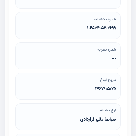
شماره بخشنامه
1-6534-54-2699
شماره نشریه
---
تاریخ ابلاغ
1367/05/25
نوع ضابطه
ضوابط مالی قراردادی