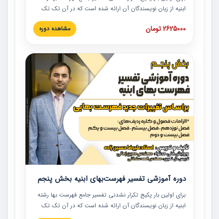
ابنیه از زبان نویسندگان آن ارائه شده است که در آن تک تک
ردیف ها و مطالب فهرست بها تفسیر و ارائه شده است. این
2625000 تومان
مشاهده دوره
دوره به صورت کامل تصویری بوده و به همراه تصاویر عملیات
اجرایی مرتبط با ردیف های فهرست بها ارائه شده است. این
دوره با کلام مهندس علیرضاحسین‌زاده مدیر پروژه مهندسی
مشاور در امر بازنگری فهرست بها رشته ابنیه ارائه شده و به تمام
همکارانی که در حوزه صنعت ساخت در حال فعالیت هستند حتما
توصیه می کنیم از مطالب این دوره استفاده نمایند.
دوره آموزشی تفسیر فهرست‌بهای ابنیه بخش پنجم
برای اولین بار پکیج تکرار نشدنی تفسیر جامع فهرست بها رشته
ابنیه از زبان نویسندگان آن ارائه شده است که در آن تک تک
ردیف ها و مطالب فهرست بها تفسیر و ارائه شده است. این