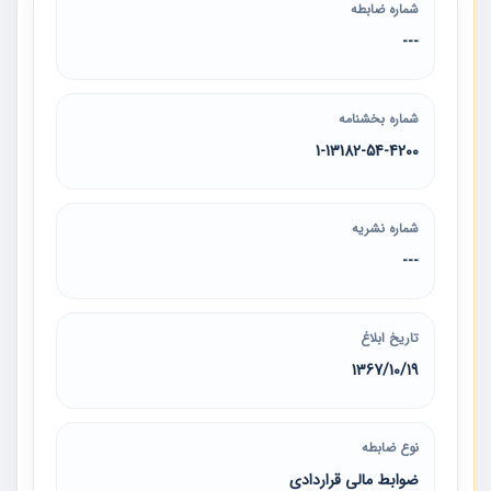
شماره ضابطه
---
شماره بخشنامه
1-13182-54-4200
شماره نشریه
---
تاریخ ابلاغ
1367/10/19
نوع ضابطه
ضوابط مالی قراردادی