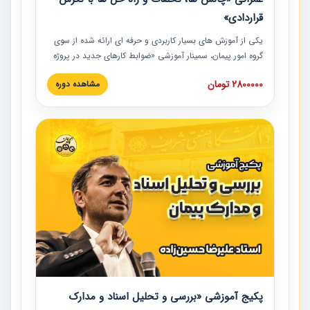
قراردادی»
یکی از آموزش‏‏‏‏‏‏ های بسیار کاربردی و حرفه‏ ای ارائه شده از سوی
گروه امور پیمان، سمینار آموزشی «ضوابط کارهای جدید در پروژه
های عمرانی» چالش ها، تخلفات و راه حل ها با نگرش قراردادی
2800000 تومان
مشاهده دوره
است که در محل سندیکای شرکت های ساختمانی کشور ارائه شد.
در این آموزش نکات کلیدی مربوط به کارهای جدید در اسناد و
مدارک پیمان به همراه تجربیات عملی ارائه شده است.
پکیج آموزشی «بررسی و تحلیل اسناد و مدارک