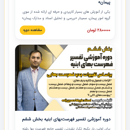
پیمان»
یکی از آموزش‏‏‏‏‏‏ های بسیار کاربردی و حرفه‏ ای ارائه شده از سوی
گروه امور پیمان، سمینار «بررسی و تحلیل اسناد و مدارک پیمان»
است که در دانشگاه صنعتی شریف ارائه شد. در این آموزش
2800000 تومان
مشاهده دوره
نکات کلیدی مربوط به اسناد و مدارک پیمان، اولویت بندی اسناد
و مدارک پیمان، بایدها و نبایدهای مربوط به اسناد و مدارک
پیمان به همراه تجربیات عملی در این خصوص ارائه شده است.
دوره آموزشی تفسیر فهرست‌بهای ابنیه بخش ششم
برای اولین بار پکیج تکرار نشدنی تفسیر جامع فهرست بها رشته