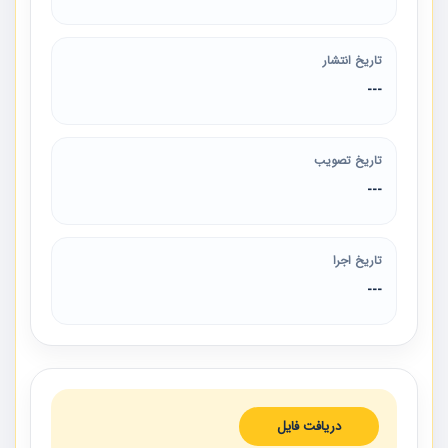
تاریخ انتشار
---
تاریخ تصویب
---
تاریخ اجرا
---
دریافت فایل