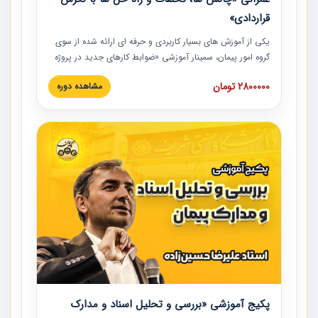
قراردادی»
یکی از آموزش‏‏‏‏‏‏ های بسیار کاربردی و حرفه‏ ای ارائه شده از سوی
گروه امور پیمان، سمینار آموزشی «ضوابط کارهای جدید در پروژه
های عمرانی» چالش ها، تخلفات و راه حل ها با نگرش قراردادی
2800000 تومان
مشاهده دوره
است که در محل سندیکای شرکت های ساختمانی کشور ارائه شد.
در این آموزش نکات کلیدی مربوط به کارهای جدید در اسناد و
مدارک پیمان به همراه تجربیات عملی ارائه شده است.
پکیج آموزشی «بررسی و تحلیل اسناد و مدارک