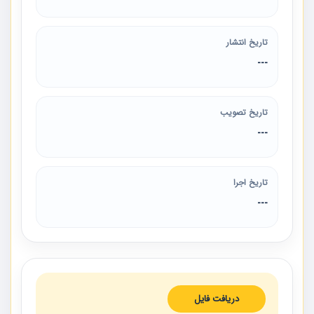
تاریخ انتشار
---
تاریخ تصویب
---
تاریخ اجرا
---
دریافت فایل