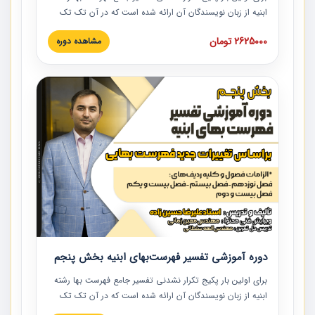
ابنیه از زبان نویسندگان آن ارائه شده است که در آن تک تک
ردیف ها و مطالب فهرست بها تفسیر و ارائه شده است. این
2625000 تومان
مشاهده دوره
دوره به صورت کامل تصویری بوده و به همراه تصاویر عملیات
اجرایی مرتبط با ردیف های فهرست بها ارائه شده است. این
دوره با کلام مهندس علیرضاحسین‌زاده مدیر پروژه مهندسی
مشاور در امر بازنگری فهرست بها رشته ابنیه ارائه شده و به تمام
همکارانی که در حوزه صنعت ساخت در حال فعالیت هستند حتما
توصیه می کنیم از مطالب این دوره استفاده نمایند.
دوره آموزشی تفسیر فهرست‌بهای ابنیه بخش پنجم
برای اولین بار پکیج تکرار نشدنی تفسیر جامع فهرست بها رشته
ابنیه از زبان نویسندگان آن ارائه شده است که در آن تک تک
ردیف ها و مطالب فهرست بها تفسیر و ارائه شده است. این