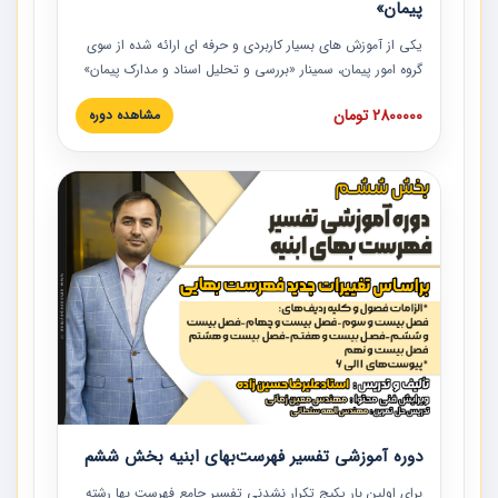
پیمان»
یکی از آموزش‏‏‏‏‏‏ های بسیار کاربردی و حرفه‏ ای ارائه شده از سوی
گروه امور پیمان، سمینار «بررسی و تحلیل اسناد و مدارک پیمان»
است که در دانشگاه صنعتی شریف ارائه شد. در این آموزش
2800000 تومان
مشاهده دوره
نکات کلیدی مربوط به اسناد و مدارک پیمان، اولویت بندی اسناد
و مدارک پیمان، بایدها و نبایدهای مربوط به اسناد و مدارک
پیمان به همراه تجربیات عملی در این خصوص ارائه شده است.
دوره آموزشی تفسیر فهرست‌بهای ابنیه بخش ششم
برای اولین بار پکیج تکرار نشدنی تفسیر جامع فهرست بها رشته