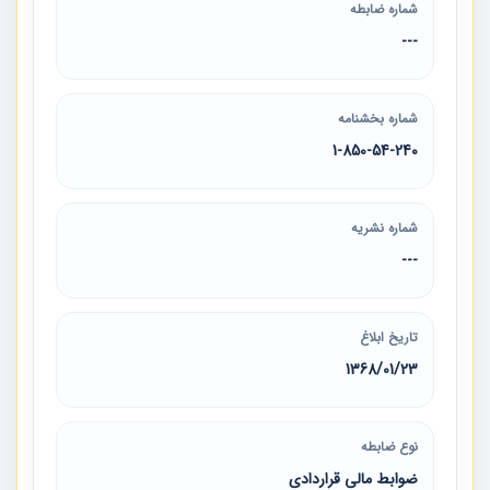
شماره ضابطه
---
شماره بخشنامه
1-850-54-240
شماره نشریه
---
تاریخ ابلاغ
1368/01/23
نوع ضابطه
ضوابط مالی قراردادی