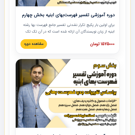
دوره آموزشی تفسیر فهرست‌بهای ابنیه بخش چهارم
برای اولین بار پکیج تکرار نشدنی تفسیر جامع فهرست بها رشته
ابنیه از زبان نویسندگان آن ارائه شده است که در آن تک تک
ردیف ها و مطالب فهرست بها تفسیر و ارائه شده است. این
1575000 تومان
مشاهده دوره
دوره به صورت کامل تصویری بوده و به همراه تصاویر عملیات
اجرایی مرتبط با ردیف های فهرست بها ارائه شده است. این
دوره با کلام مهندس علیرضاحسین‌زاده مدیر پروژه مهندسی
مشاور در امر بازنگری فهرست بها رشته ابنیه ارائه شده و به تمام
همکارانی که در حوزه صنعت ساخت در حال فعالیت هستند حتما
توصیه می کنیم از مطالب این دوره استفاده نمایند.