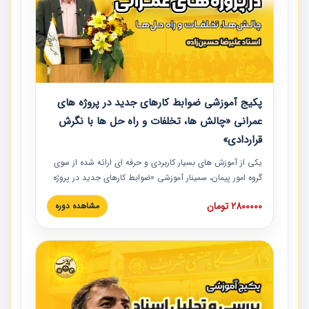
پکیج آموزشی ضوابط کارهای جدید در پروژه های
عمرانی «چالش ها، تخلفات و راه حل ها با نگرش
قراردادی»
یکی از آموزش‏‏‏‏‏‏ های بسیار کاربردی و حرفه‏ ای ارائه شده از سوی
گروه امور پیمان، سمینار آموزشی «ضوابط کارهای جدید در پروژه
های عمرانی» چالش ها، تخلفات و راه حل ها با نگرش قراردادی
2800000 تومان
مشاهده دوره
است که در محل سندیکای شرکت های ساختمانی کشور ارائه شد.
در این آموزش نکات کلیدی مربوط به کارهای جدید در اسناد و
مدارک پیمان به همراه تجربیات عملی ارائه شده است.