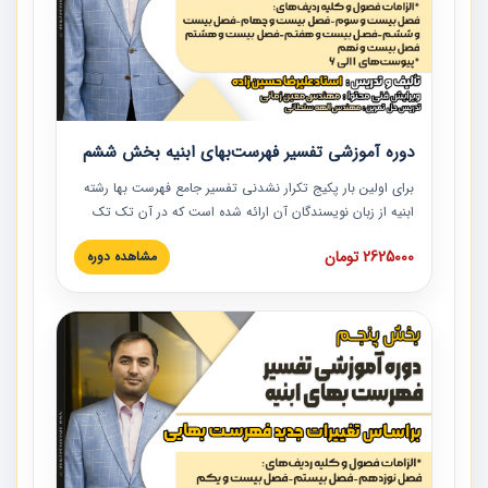
دوره آموزشی تفسیر فهرست‌بهای ابنیه بخش ششم
برای اولین بار پکیج تکرار نشدنی تفسیر جامع فهرست بها رشته
ابنیه از زبان نویسندگان آن ارائه شده است که در آن تک تک
ردیف ها و مطالب فهرست بها تفسیر و ارائه شده است. این
2625000 تومان
مشاهده دوره
دوره به صورت کامل تصویری بوده و به همراه تصاویر عملیات
اجرایی مرتبط با ردیف های فهرست بها ارائه شده است. این
دوره با کلام مهندس علیرضاحسین‌زاده مدیر پروژه مهندسی
مشاور در امر بازنگری فهرست بها رشته ابنیه ارائه شده و به تمام
همکارانی که در حوزه صنعت ساخت در حال فعالیت هستند حتما
توصیه می کنیم از مطالب این دوره استفاده نمایند.