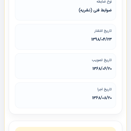
نوع ضابطه
ضوابط فنی (نشریه)
تاریخ انتشار
1398/04/23
تاریخ تصویب
1368/06/20
تاریخ اجرا
1368/08/20