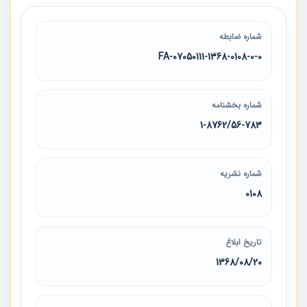
شماره ضابطه
07050111-1368-0108-0-0-FA
شماره بخشنامه
1-8762/56-783
شماره نشریه
0108
تاریخ ابلاغ
1368/08/20