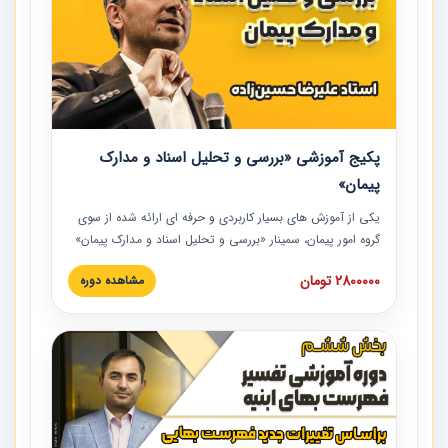
پکیج آموزشی «بررسی و تحلیل اسناد و مدارک
پیمان»
یکی از آموزش‏‏‏‏‏‏ های بسیار کاربردی و حرفه‏ ای ارائه شده از سوی
گروه امور پیمان، سمینار «بررسی و تحلیل اسناد و مدارک پیمان»
است که در دانشگاه صنعتی شریف ارائه شد. در این آموزش
2800000 تومان
مشاهده دوره
نکات کلیدی مربوط به اسناد و مدارک پیمان، اولویت بندی اسناد
و مدارک پیمان، بایدها و نبایدهای مربوط به اسناد و مدارک
پیمان به همراه تجربیات عملی در این خصوص ارائه شده است.