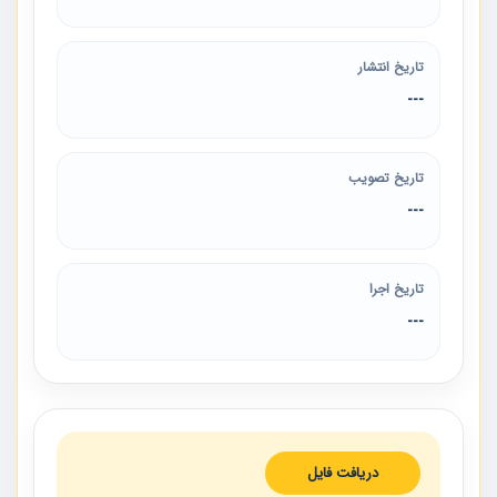
تاریخ انتشار
---
تاریخ تصویب
---
تاریخ اجرا
---
دریافت فایل