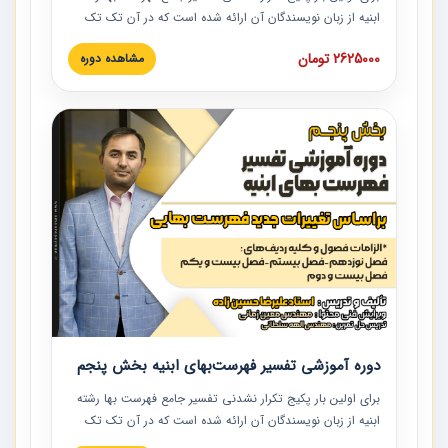
ابنیه از زبان نویسندگان آن ارائه شده است که در آن تک تک
ردیف ها و مطالب فهرست بها تفسیر و ارائه شده است. این
2625000 تومان
مشاهده دوره
دوره به صورت کامل تصویری بوده و به همراه تصاویر عملیات
اجرایی مرتبط با ردیف های فهرست بها ارائه شده است. این
دوره با کلام مهندس علیرضاحسین‌زاده مدیر پروژه مهندسی
مشاور در امر بازنگری فهرست بها رشته ابنیه ارائه شده و به تمام
همکارانی که در حوزه صنعت ساخت در حال فعالیت هستند حتما
توصیه می کنیم از مطالب این دوره استفاده نمایند.
دوره آموزشی تفسیر فهرست‌بهای ابنیه بخش پنجم
برای اولین بار پکیج تکرار نشدنی تفسیر جامع فهرست بها رشته
ابنیه از زبان نویسندگان آن ارائه شده است که در آن تک تک
ردیف ها و مطالب فهرست بها تفسیر و ارائه شده است. این