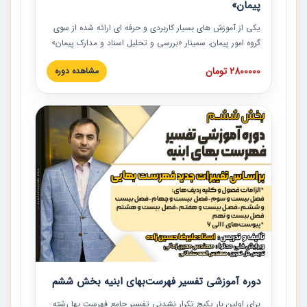
پیمان»
یکی از آموزش‏‏‏‏‏‏ های بسیار کاربردی و حرفه‏ ای ارائه شده از سوی
گروه امور پیمان، سمینار «بررسی و تحلیل اسناد و مدارک پیمان»
است که در دانشگاه صنعتی شریف ارائه شد. در این آموزش
2800000 تومان
مشاهده دوره
نکات کلیدی مربوط به اسناد و مدارک پیمان، اولویت بندی اسناد
و مدارک پیمان، بایدها و نبایدهای مربوط به اسناد و مدارک
پیمان به همراه تجربیات عملی در این خصوص ارائه شده است.
دوره آموزشی تفسیر فهرست‌بهای ابنیه بخش ششم
برای اولین بار پکیج تکرار نشدنی تفسیر جامع فهرست بها رشته