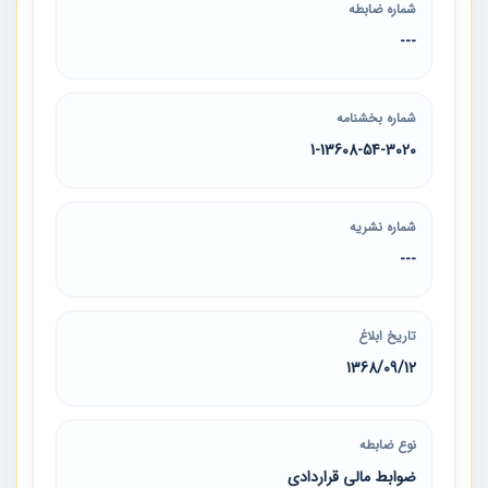
شماره ضابطه
---
شماره بخشنامه
1-13608-54-3020
شماره نشریه
---
تاریخ ابلاغ
1368/09/12
نوع ضابطه
ضوابط مالی قراردادی