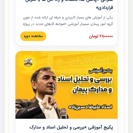
قراردادی»
یکی از آموزش‏‏‏‏‏‏ های بسیار کاربردی و حرفه‏ ای ارائه شده از سوی
گروه امور پیمان، سمینار آموزشی «ضوابط کارهای جدید در پروژه
های عمرانی» چالش ها، تخلفات و راه حل ها با نگرش قراردادی
2800000 تومان
مشاهده دوره
است که در محل سندیکای شرکت های ساختمانی کشور ارائه شد.
در این آموزش نکات کلیدی مربوط به کارهای جدید در اسناد و
مدارک پیمان به همراه تجربیات عملی ارائه شده است.
پکیج آموزشی «بررسی و تحلیل اسناد و مدارک