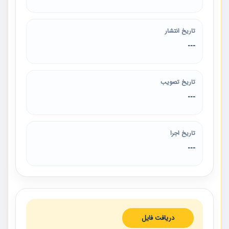
تاریخ انتشار
---
تاریخ تصویب
---
تاریخ اجرا
---
دریافت فایل