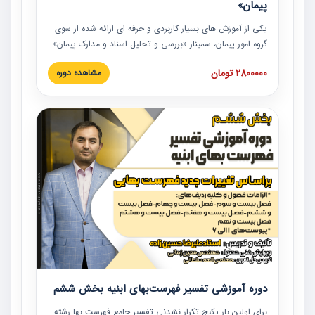
پیمان»
یکی از آموزش‏‏‏‏‏‏ های بسیار کاربردی و حرفه‏ ای ارائه شده از سوی
گروه امور پیمان، سمینار «بررسی و تحلیل اسناد و مدارک پیمان»
است که در دانشگاه صنعتی شریف ارائه شد. در این آموزش
2800000 تومان
مشاهده دوره
نکات کلیدی مربوط به اسناد و مدارک پیمان، اولویت بندی اسناد
و مدارک پیمان، بایدها و نبایدهای مربوط به اسناد و مدارک
پیمان به همراه تجربیات عملی در این خصوص ارائه شده است.
دوره آموزشی تفسیر فهرست‌بهای ابنیه بخش ششم
برای اولین بار پکیج تکرار نشدنی تفسیر جامع فهرست بها رشته