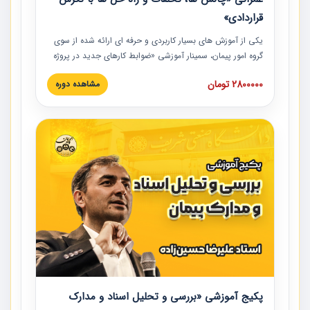
قراردادی»
یکی از آموزش‏‏‏‏‏‏ های بسیار کاربردی و حرفه‏ ای ارائه شده از سوی
گروه امور پیمان، سمینار آموزشی «ضوابط کارهای جدید در پروژه
های عمرانی» چالش ها، تخلفات و راه حل ها با نگرش قراردادی
2800000 تومان
مشاهده دوره
است که در محل سندیکای شرکت های ساختمانی کشور ارائه شد.
در این آموزش نکات کلیدی مربوط به کارهای جدید در اسناد و
مدارک پیمان به همراه تجربیات عملی ارائه شده است.
پکیج آموزشی «بررسی و تحلیل اسناد و مدارک