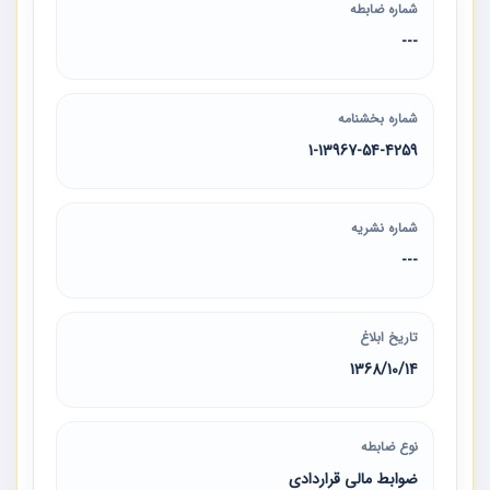
شماره ضابطه
---
شماره بخشنامه
1-13967-54-4259
شماره نشریه
---
تاریخ ابلاغ
1368/10/14
نوع ضابطه
ضوابط مالی قراردادی