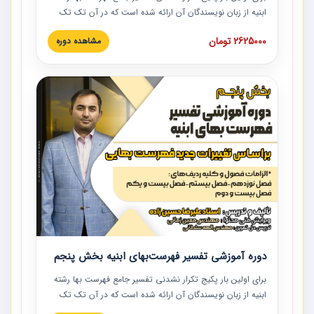
ابنیه از زبان نویسندگان آن ارائه شده است که در آن تک تک
ردیف ها و مطالب فهرست بها تفسیر و ارائه شده است. این
2625000 تومان
مشاهده دوره
دوره به صورت کامل تصویری بوده و به همراه تصاویر عملیات
اجرایی مرتبط با ردیف های فهرست بها ارائه شده است. این
دوره با کلام مهندس علیرضاحسین‌زاده مدیر پروژه مهندسی
مشاور در امر بازنگری فهرست بها رشته ابنیه ارائه شده و به تمام
همکارانی که در حوزه صنعت ساخت در حال فعالیت هستند حتما
توصیه می کنیم از مطالب این دوره استفاده نمایند.
دوره آموزشی تفسیر فهرست‌بهای ابنیه بخش پنجم
برای اولین بار پکیج تکرار نشدنی تفسیر جامع فهرست بها رشته
ابنیه از زبان نویسندگان آن ارائه شده است که در آن تک تک
ردیف ها و مطالب فهرست بها تفسیر و ارائه شده است. این