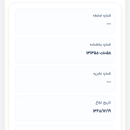
شماره ضابطه
---
شماره بخشنامه
1058ت-131358
شماره نشریه
---
تاریخ ابلاغ
1368/12/19