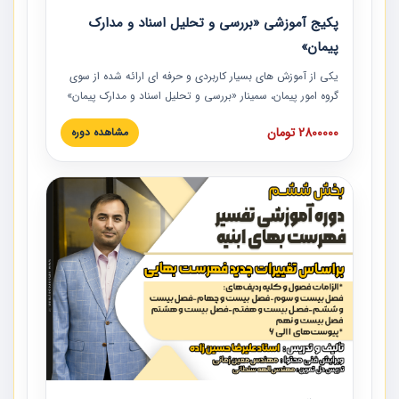
پکیج آموزشی «بررسی و تحلیل اسناد و مدارک
پیمان»
یکی از آموزش‏‏‏‏‏‏ های بسیار کاربردی و حرفه‏ ای ارائه شده از سوی
گروه امور پیمان، سمینار «بررسی و تحلیل اسناد و مدارک پیمان»
است که در دانشگاه صنعتی شریف ارائه شد. در این آموزش
2800000 تومان
مشاهده دوره
نکات کلیدی مربوط به اسناد و مدارک پیمان، اولویت بندی اسناد
و مدارک پیمان، بایدها و نبایدهای مربوط به اسناد و مدارک
پیمان به همراه تجربیات عملی در این خصوص ارائه شده است.