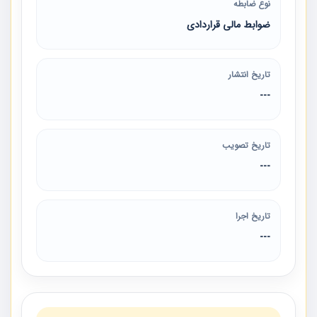
نوع ضابطه
ضوابط مالی قراردادی
تاریخ انتشار
---
تاریخ تصویب
---
تاریخ اجرا
---