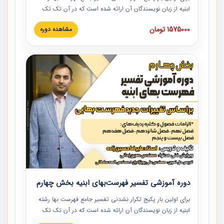
ابنیه از زبان نویسندگان آن ارائه شده است که در آن تک تک
ردیف ها و مطالب فهرست بها تفسیر و ارائه شده است. این
1575000 تومان
مشاهده دوره
دوره به صورت کامل تصویری بوده و به همراه تصاویر عملیات
اجرایی مرتبط با ردیف های فهرست بها ارائه شده است. این
دوره با کلام مهندس علیرضاحسین‌زاده مدیر پروژه مهندسی
مشاور در امر بازنگری فهرست بها رشته ابنیه ارائه شده و به تمام
همکارانی که در حوزه صنعت ساخت در حال فعالیت هستند حتما
توصیه می کنیم از مطالب این دوره استفاده نمایند.
دوره آموزشی تفسیر فهرست‌بهای ابنیه بخش چهارم
برای اولین بار پکیج تکرار نشدنی تفسیر جامع فهرست بها رشته
ابنیه از زبان نویسندگان آن ارائه شده است که در آن تک تک
ردیف ها و مطالب فهرست بها تفسیر و ارائه شده است. این