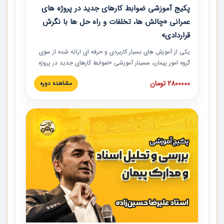
پکیج آموزشی ضوابط کارهای جدید در پروژه های
عمرانی «چالش ها، تخلفات و راه حل ها با نگرش
قراردادی»
یکی از آموزش‏‏‏‏‏‏ های بسیار کاربردی و حرفه‏ ای ارائه شده از سوی
گروه امور پیمان، سمینار آموزشی «ضوابط کارهای جدید در پروژه
های عمرانی» چالش ها، تخلفات و راه حل ها با نگرش قراردادی
2800000 تومان
مشاهده دوره
است که در محل سندیکای شرکت های ساختمانی کشور ارائه شد.
در این آموزش نکات کلیدی مربوط به کارهای جدید در اسناد و
مدارک پیمان به همراه تجربیات عملی ارائه شده است.