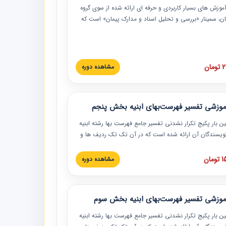
موزش‏‏‏‏‏‏ های بسیار کاربردی و حرفه‏ ای ارائه شده از سوی گروه
مان، سمینار «بررسی و تحلیل اسناد و مدارک پیمان» است که
گاه صنعتی شریف ارائه شد. در این آموزش نکات کلیدی
 اسناد و مدارک پیمان، اولویت بندی اسناد و مدارک پیمان،
 نبایدهای مربوط به اسناد و مدارک پیمان به همراه تجربیات
 این خصوص ارائه شده است.
ان
مشاهده دوره
موزشی تفسیر فهرست‌بهای ابنیه بخش پنجم
ین بار پکیج تکرار نشدنی تفسیر جامع فهرست بها رشته ابنیه
 نویسندگان آن ارائه شده است که در آن تک تک ردیف ها و
هرست بها تفسیر و ارائه شده است. این دوره به صورت کامل
بوده و به همراه تصاویر عملیات اجرایی مرتبط با ردیف های
ان
مشاهده دوره
ها ارائه شده است. این دوره با کلام مهندس
سین‌زاده مدیر پروژه مهندسی مشاور در امر بازنگری فهرست
 ابنیه ارائه شده و به تمام همکارانی که در حوزه صنعت
موزشی تفسیر فهرست‌بهای ابنیه بخش سوم
 حال فعالیت هستند حتما توصیه می کنیم از مطالب این
فاده نمایند.
ین بار پکیج تکرار نشدنی تفسیر جامع فهرست بها رشته ابنیه