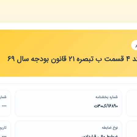
سال 69
شماره بخشنامه
شمار
16890/ک30ت
---
نوع ضابطه
تاریخ
ضوابط مالی قراردادی
---