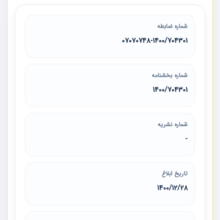
شماره ضابطه
07070748-1400/704301
شماره بخشنامه
1400/704301
شماره نشریه
-
تاریخ ابلاغ
1400/12/28