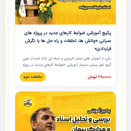
پکیج آموزشی ضوابط کارهای جدید در پروژه های
عمرانی «چالش ها، تخلفات و راه حل ها با نگرش
قراردادی»
یکی از آموزش‏‏‏‏‏‏ های بسیار کاربردی و حرفه‏ ای ارائه شده از سوی
گروه امور پیمان، سمینار آموزشی «ضوابط کارهای جدید در پروژه
های عمرانی» چالش ها، تخلفات و راه حل ها با نگرش قراردادی
2800000 تومان
مشاهده دوره
است که در محل سندیکای شرکت های ساختمانی کشور ارائه شد.
در این آموزش نکات کلیدی مربوط به کارهای جدید در اسناد و
مدارک پیمان به همراه تجربیات عملی ارائه شده است.