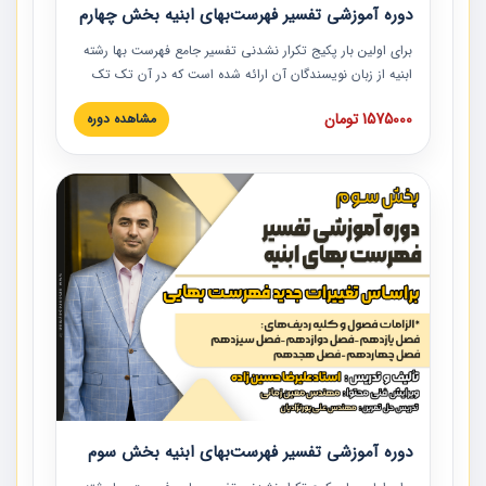
دوره آموزشی تفسیر فهرست‌بهای ابنیه بخش چهارم
برای اولین بار پکیج تکرار نشدنی تفسیر جامع فهرست بها رشته
ابنیه از زبان نویسندگان آن ارائه شده است که در آن تک تک
ردیف ها و مطالب فهرست بها تفسیر و ارائه شده است. این
1575000 تومان
مشاهده دوره
دوره به صورت کامل تصویری بوده و به همراه تصاویر عملیات
اجرایی مرتبط با ردیف های فهرست بها ارائه شده است. این
دوره با کلام مهندس علیرضاحسین‌زاده مدیر پروژه مهندسی
مشاور در امر بازنگری فهرست بها رشته ابنیه ارائه شده و به تمام
همکارانی که در حوزه صنعت ساخت در حال فعالیت هستند حتما
توصیه می کنیم از مطالب این دوره استفاده نمایند.
دوره آموزشی تفسیر فهرست‌بهای ابنیه بخش سوم