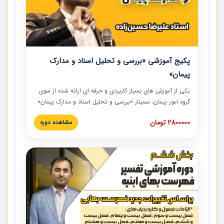
پکیج آموزشی «بررسی و تحلیل اسناد و مدارک
پیمان»
یکی از آموزش‏‏‏‏‏‏ های بسیار کاربردی و حرفه‏ ای ارائه شده از سوی
گروه امور پیمان، سمینار «بررسی و تحلیل اسناد و مدارک پیمان»
است که در دانشگاه صنعتی شریف ارائه شد. در این آموزش
2800000 تومان
مشاهده دوره
نکات کلیدی مربوط به اسناد و مدارک پیمان، اولویت بندی اسناد
و مدارک پیمان، بایدها و نبایدهای مربوط به اسناد و مدارک
پیمان به همراه تجربیات عملی در این خصوص ارائه شده است.