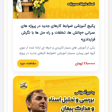
پکیج آموزشی ضوابط کارهای جدید در پروژه های
عمرانی «چالش ها، تخلفات و راه حل ها با نگرش
قراردادی»
یکی از آموزش‏‏‏‏‏‏ های بسیار کاربردی و حرفه‏ ای ارائه شده از سوی
گروه امور پیمان، سمینار آموزشی «ضوابط کارهای جدید در پروژه
های عمرانی» چالش ها، تخلفات و راه حل ها با نگرش قراردادی
2800000 تومان
مشاهده دوره
است که در محل سندیکای شرکت های ساختمانی کشور ارائه شد.
در این آموزش نکات کلیدی مربوط به کارهای جدید در اسناد و
مدارک پیمان به همراه تجربیات عملی ارائه شده است.