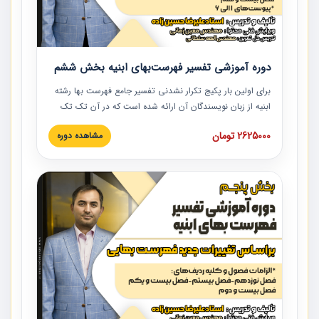
دوره آموزشی تفسیر فهرست‌بهای ابنیه بخش ششم
برای اولین بار پکیج تکرار نشدنی تفسیر جامع فهرست بها رشته
ابنیه از زبان نویسندگان آن ارائه شده است که در آن تک تک
ردیف ها و مطالب فهرست بها تفسیر و ارائه شده است. این
2625000 تومان
مشاهده دوره
دوره به صورت کامل تصویری بوده و به همراه تصاویر عملیات
اجرایی مرتبط با ردیف های فهرست بها ارائه شده است. این
دوره با کلام مهندس علیرضاحسین‌زاده مدیر پروژه مهندسی
مشاور در امر بازنگری فهرست بها رشته ابنیه ارائه شده و به تمام
همکارانی که در حوزه صنعت ساخت در حال فعالیت هستند حتما
توصیه می کنیم از مطالب این دوره استفاده نمایند.