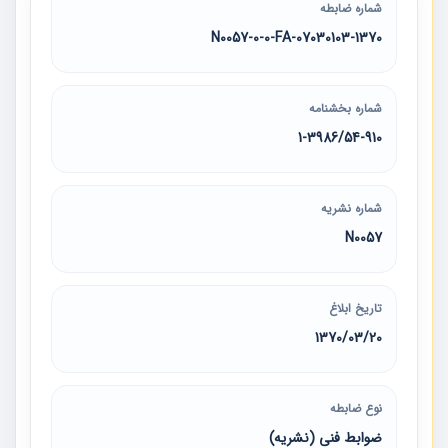
شماره ضابطه
07030103-1370-N0057-0-0-FA
شماره بخشنامه
1-3986/54-910
شماره نشریه
N0057
تاریخ ابلاغ
1370/03/20
نوع ضابطه
ضوابط فنی (نشریه)