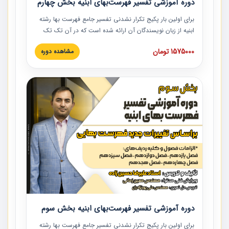
دوره آموزشی تفسیر فهرست‌بهای ابنیه بخش چهارم
برای اولین بار پکیج تکرار نشدنی تفسیر جامع فهرست بها رشته
ابنیه از زبان نویسندگان آن ارائه شده است که در آن تک تک
ردیف ها و مطالب فهرست بها تفسیر و ارائه شده است. این
1575000 تومان
مشاهده دوره
دوره به صورت کامل تصویری بوده و به همراه تصاویر عملیات
اجرایی مرتبط با ردیف های فهرست بها ارائه شده است. این
دوره با کلام مهندس علیرضاحسین‌زاده مدیر پروژه مهندسی
مشاور در امر بازنگری فهرست بها رشته ابنیه ارائه شده و به تمام
همکارانی که در حوزه صنعت ساخت در حال فعالیت هستند حتما
توصیه می کنیم از مطالب این دوره استفاده نمایند.
دوره آموزشی تفسیر فهرست‌بهای ابنیه بخش سوم
برای اولین بار پکیج تکرار نشدنی تفسیر جامع فهرست بها رشته