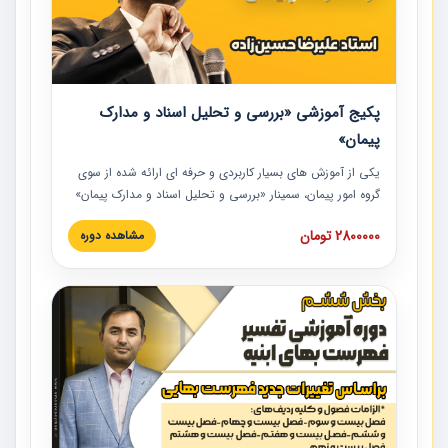
پکیج آموزشی «بررسی و تحلیل اسناد و مدارک
پیمان»
یکی از آموزش‏‏‏‏‏‏ های بسیار کاربردی و حرفه‏ ای ارائه شده از سوی
گروه امور پیمان، سمینار «بررسی و تحلیل اسناد و مدارک پیمان»
است که در دانشگاه صنعتی شریف ارائه شد. در این آموزش
2800000 تومان
مشاهده دوره
نکات کلیدی مربوط به اسناد و مدارک پیمان، اولویت بندی اسناد
و مدارک پیمان، بایدها و نبایدهای مربوط به اسناد و مدارک
پیمان به همراه تجربیات عملی در این خصوص ارائه شده است.