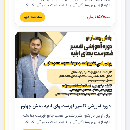
ابنیه از زبان نویسندگان آن ارائه شده است که در آن تک تک
ردیف ها و مطالب فهرست بها تفسیر و ارائه شده است. این
1575000 تومان
مشاهده دوره
دوره به صورت کامل تصویری بوده و به همراه تصاویر عملیات
اجرایی مرتبط با ردیف های فهرست بها ارائه شده است. این
دوره با کلام مهندس علیرضاحسین‌زاده مدیر پروژه مهندسی
مشاور در امر بازنگری فهرست بها رشته ابنیه ارائه شده و به تمام
همکارانی که در حوزه صنعت ساخت در حال فعالیت هستند حتما
توصیه می کنیم از مطالب این دوره استفاده نمایند.
دوره آموزشی تفسیر فهرست‌بهای ابنیه بخش چهارم
برای اولین بار پکیج تکرار نشدنی تفسیر جامع فهرست بها رشته
ابنیه از زبان نویسندگان آن ارائه شده است که در آن تک تک
ردیف ها و مطالب فهرست بها تفسیر و ارائه شده است. این