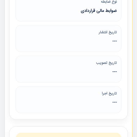
نوع ضابطه
ضوابط مالی قراردادی
تاریخ انتشار
---
تاریخ تصویب
---
تاریخ اجرا
---