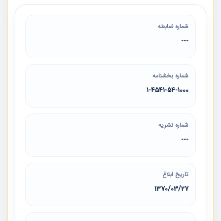
شماره ضابطه
---
شماره بخشنامه
1-4541-54-1000
شماره نشریه
---
تاریخ ابلاغ
1370/03/27