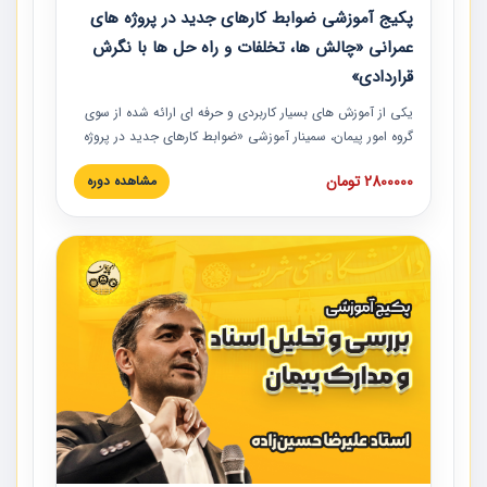
پکیج آموزشی ضوابط کارهای جدید در پروژه های
عمرانی «چالش ها، تخلفات و راه حل ها با نگرش
قراردادی»
یکی از آموزش‏‏‏‏‏‏ های بسیار کاربردی و حرفه‏ ای ارائه شده از سوی
گروه امور پیمان، سمینار آموزشی «ضوابط کارهای جدید در پروژه
های عمرانی» چالش ها، تخلفات و راه حل ها با نگرش قراردادی
2800000 تومان
مشاهده دوره
است که در محل سندیکای شرکت های ساختمانی کشور ارائه شد.
در این آموزش نکات کلیدی مربوط به کارهای جدید در اسناد و
مدارک پیمان به همراه تجربیات عملی ارائه شده است.