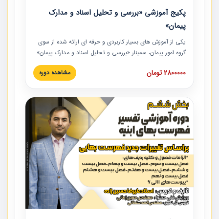
پکیج آموزشی «بررسی و تحلیل اسناد و مدارک
پیمان»
یکی از آموزش‏‏‏‏‏‏ های بسیار کاربردی و حرفه‏ ای ارائه شده از سوی
گروه امور پیمان، سمینار «بررسی و تحلیل اسناد و مدارک پیمان»
است که در دانشگاه صنعتی شریف ارائه شد. در این آموزش
2800000 تومان
مشاهده دوره
نکات کلیدی مربوط به اسناد و مدارک پیمان، اولویت بندی اسناد
و مدارک پیمان، بایدها و نبایدهای مربوط به اسناد و مدارک
پیمان به همراه تجربیات عملی در این خصوص ارائه شده است.