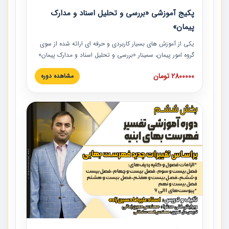
پکیج آموزشی «بررسی و تحلیل اسناد و مدارک
پیمان»
یکی از آموزش‏‏‏‏‏‏ های بسیار کاربردی و حرفه‏ ای ارائه شده از سوی
گروه امور پیمان، سمینار «بررسی و تحلیل اسناد و مدارک پیمان»
است که در دانشگاه صنعتی شریف ارائه شد. در این آموزش
2800000 تومان
مشاهده دوره
نکات کلیدی مربوط به اسناد و مدارک پیمان، اولویت بندی اسناد
و مدارک پیمان، بایدها و نبایدهای مربوط به اسناد و مدارک
پیمان به همراه تجربیات عملی در این خصوص ارائه شده است.