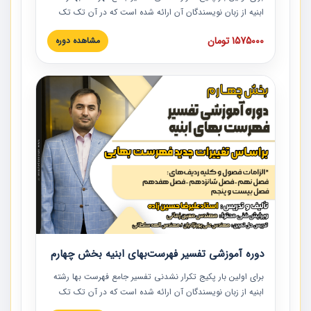
ابنیه از زبان نویسندگان آن ارائه شده است که در آن تک تک
ردیف ها و مطالب فهرست بها تفسیر و ارائه شده است. این
1575000 تومان
مشاهده دوره
دوره به صورت کامل تصویری بوده و به همراه تصاویر عملیات
اجرایی مرتبط با ردیف های فهرست بها ارائه شده است. این
دوره با کلام مهندس علیرضاحسین‌زاده مدیر پروژه مهندسی
مشاور در امر بازنگری فهرست بها رشته ابنیه ارائه شده و به تمام
همکارانی که در حوزه صنعت ساخت در حال فعالیت هستند حتما
توصیه می کنیم از مطالب این دوره استفاده نمایند.
دوره آموزشی تفسیر فهرست‌بهای ابنیه بخش چهارم
برای اولین بار پکیج تکرار نشدنی تفسیر جامع فهرست بها رشته
ابنیه از زبان نویسندگان آن ارائه شده است که در آن تک تک
ردیف ها و مطالب فهرست بها تفسیر و ارائه شده است. این