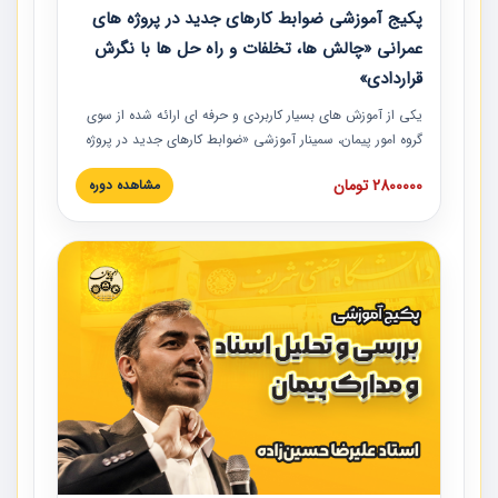
پکیج آموزشی ضوابط کارهای جدید در پروژه های
عمرانی «چالش ها، تخلفات و راه حل ها با نگرش
قراردادی»
یکی از آموزش‏‏‏‏‏‏ های بسیار کاربردی و حرفه‏ ای ارائه شده از سوی
گروه امور پیمان، سمینار آموزشی «ضوابط کارهای جدید در پروژه
های عمرانی» چالش ها، تخلفات و راه حل ها با نگرش قراردادی
2800000 تومان
مشاهده دوره
است که در محل سندیکای شرکت های ساختمانی کشور ارائه شد.
در این آموزش نکات کلیدی مربوط به کارهای جدید در اسناد و
مدارک پیمان به همراه تجربیات عملی ارائه شده است.