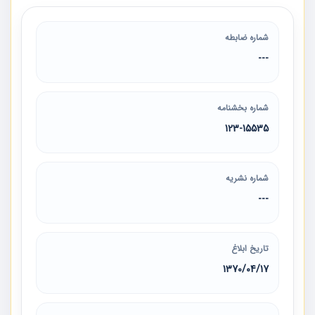
شماره ضابطه
---
شماره بخشنامه
123-15535
شماره نشریه
---
تاریخ ابلاغ
1370/04/17