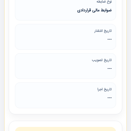
نوع ضابطه
ضوابط مالی قراردادی
تاریخ انتشار
---
تاریخ تصویب
---
تاریخ اجرا
---