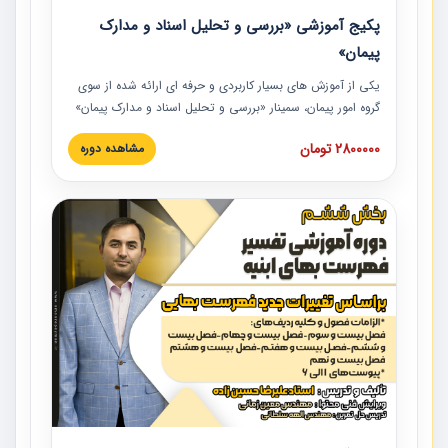
پکیج آموزشی «بررسی و تحلیل اسناد و مدارک
پیمان»
یکی از آموزش‏‏‏‏‏‏ های بسیار کاربردی و حرفه‏ ای ارائه شده از سوی
گروه امور پیمان، سمینار «بررسی و تحلیل اسناد و مدارک پیمان»
است که در دانشگاه صنعتی شریف ارائه شد. در این آموزش
2800000 تومان
مشاهده دوره
نکات کلیدی مربوط به اسناد و مدارک پیمان، اولویت بندی اسناد
و مدارک پیمان، بایدها و نبایدهای مربوط به اسناد و مدارک
پیمان به همراه تجربیات عملی در این خصوص ارائه شده است.