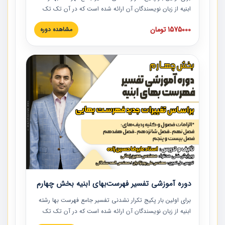
ابنیه از زبان نویسندگان آن ارائه شده است که در آن تک تک
ردیف ها و مطالب فهرست بها تفسیر و ارائه شده است. این
1575000 تومان
مشاهده دوره
دوره به صورت کامل تصویری بوده و به همراه تصاویر عملیات
اجرایی مرتبط با ردیف های فهرست بها ارائه شده است. این
دوره با کلام مهندس علیرضاحسین‌زاده مدیر پروژه مهندسی
مشاور در امر بازنگری فهرست بها رشته ابنیه ارائه شده و به تمام
همکارانی که در حوزه صنعت ساخت در حال فعالیت هستند حتما
توصیه می کنیم از مطالب این دوره استفاده نمایند.
دوره آموزشی تفسیر فهرست‌بهای ابنیه بخش چهارم
برای اولین بار پکیج تکرار نشدنی تفسیر جامع فهرست بها رشته
ابنیه از زبان نویسندگان آن ارائه شده است که در آن تک تک
ردیف ها و مطالب فهرست بها تفسیر و ارائه شده است. این