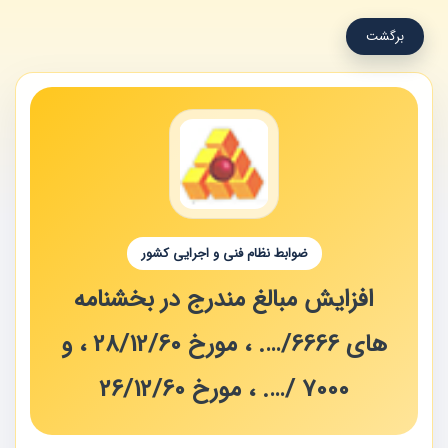
برگشت
ضوابط نظام فنی و اجرایی کشور
افزایش مبالغ مندرج در بخشنامه
های 6666/…. ، مورخ 28/12/60 ، و
7000 /…. ، مورخ 26/12/60