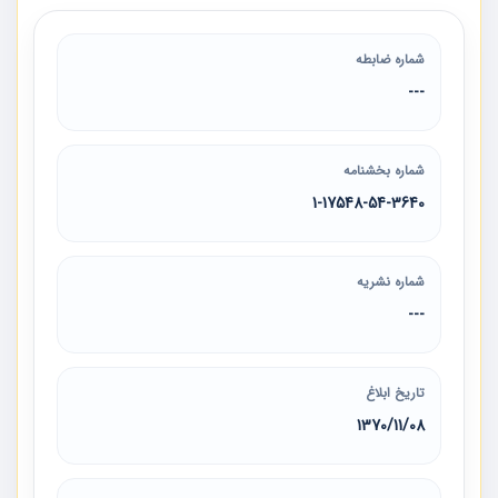
شماره ضابطه
---
شماره بخشنامه
1-17548-54-3640
شماره نشریه
---
تاریخ ابلاغ
1370/11/08