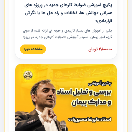
پکیج آموزشی ضوابط کارهای جدید در پروژه های
عمرانی «چالش ها، تخلفات و راه حل ها با نگرش
قراردادی»
یکی از آموزش‏‏‏‏‏‏ های بسیار کاربردی و حرفه‏ ای ارائه شده از سوی
گروه امور پیمان، سمینار آموزشی «ضوابط کارهای جدید در پروژه
های عمرانی» چالش ها، تخلفات و راه حل ها با نگرش قراردادی
2800000 تومان
مشاهده دوره
است که در محل سندیکای شرکت های ساختمانی کشور ارائه شد.
در این آموزش نکات کلیدی مربوط به کارهای جدید در اسناد و
مدارک پیمان به همراه تجربیات عملی ارائه شده است.