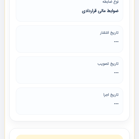
نوع ضابطه
ضوابط مالی قراردادی
تاریخ انتشار
---
تاریخ تصویب
---
تاریخ اجرا
---