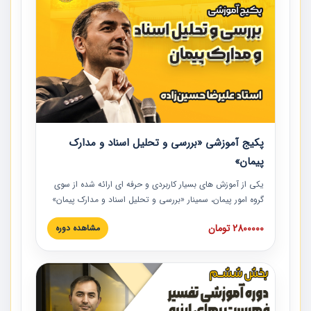
پکیج آموزشی «بررسی و تحلیل اسناد و مدارک
پیمان»
یکی از آموزش‏‏‏‏‏‏ های بسیار کاربردی و حرفه‏ ای ارائه شده از سوی
گروه امور پیمان، سمینار «بررسی و تحلیل اسناد و مدارک پیمان»
است که در دانشگاه صنعتی شریف ارائه شد. در این آموزش
2800000 تومان
مشاهده دوره
نکات کلیدی مربوط به اسناد و مدارک پیمان، اولویت بندی اسناد
و مدارک پیمان، بایدها و نبایدهای مربوط به اسناد و مدارک
پیمان به همراه تجربیات عملی در این خصوص ارائه شده است.