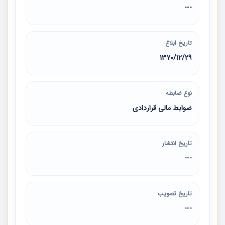
---
تاریخ ابلاغ
1370/12/29
نوع ضابطه
ضوابط مالی قراردادی
تاریخ انتشار
---
تاریخ تصویب
---