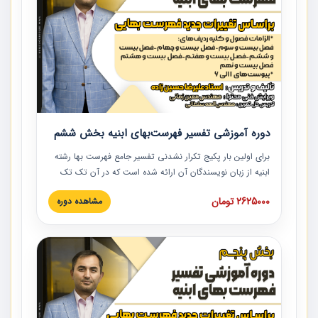
دوره آموزشی تفسیر فهرست‌بهای ابنیه بخش ششم
برای اولین بار پکیج تکرار نشدنی تفسیر جامع فهرست بها رشته
ابنیه از زبان نویسندگان آن ارائه شده است که در آن تک تک
ردیف ها و مطالب فهرست بها تفسیر و ارائه شده است. این
2625000 تومان
مشاهده دوره
دوره به صورت کامل تصویری بوده و به همراه تصاویر عملیات
اجرایی مرتبط با ردیف های فهرست بها ارائه شده است. این
دوره با کلام مهندس علیرضاحسین‌زاده مدیر پروژه مهندسی
مشاور در امر بازنگری فهرست بها رشته ابنیه ارائه شده و به تمام
همکارانی که در حوزه صنعت ساخت در حال فعالیت هستند حتما
توصیه می کنیم از مطالب این دوره استفاده نمایند.