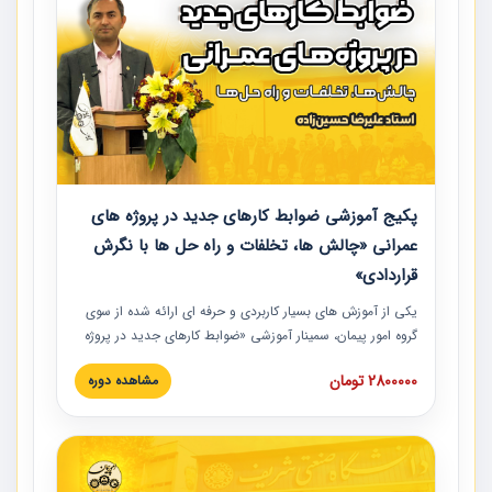
پکیج آموزشی ضوابط کارهای جدید در پروژه های
عمرانی «چالش ها، تخلفات و راه حل ها با نگرش
قراردادی»
یکی از آموزش‏‏‏‏‏‏ های بسیار کاربردی و حرفه‏ ای ارائه شده از سوی
گروه امور پیمان، سمینار آموزشی «ضوابط کارهای جدید در پروژه
های عمرانی» چالش ها، تخلفات و راه حل ها با نگرش قراردادی
2800000 تومان
مشاهده دوره
است که در محل سندیکای شرکت های ساختمانی کشور ارائه شد.
در این آموزش نکات کلیدی مربوط به کارهای جدید در اسناد و
مدارک پیمان به همراه تجربیات عملی ارائه شده است.