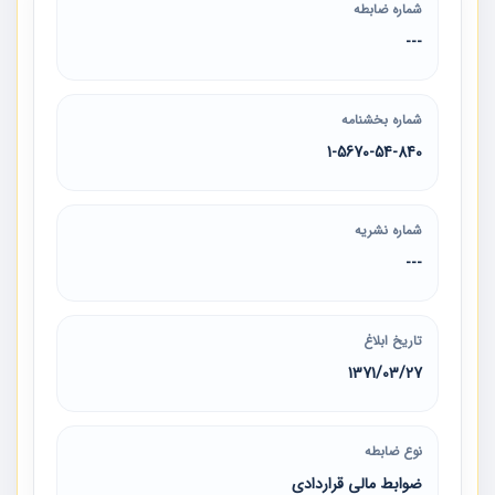
شماره ضابطه
---
شماره بخشنامه
1-5670-54-840
شماره نشریه
---
تاریخ ابلاغ
1371/03/27
نوع ضابطه
ضوابط مالی قراردادی