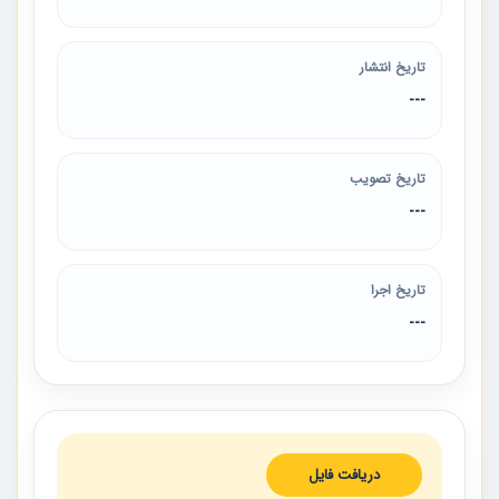
تاریخ انتشار
---
تاریخ تصویب
---
تاریخ اجرا
---
دریافت فایل