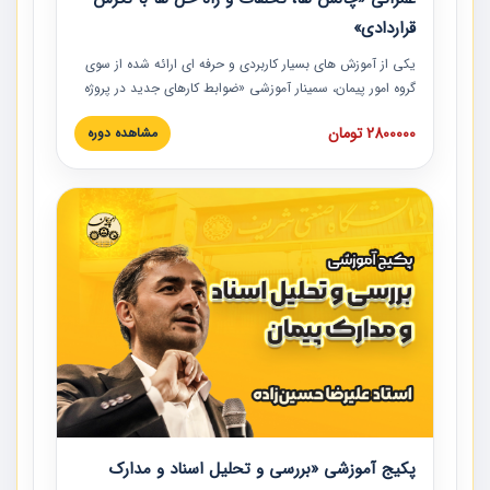
قراردادی»
یکی از آموزش‏‏‏‏‏‏ های بسیار کاربردی و حرفه‏ ای ارائه شده از سوی
گروه امور پیمان، سمینار آموزشی «ضوابط کارهای جدید در پروژه
های عمرانی» چالش ها، تخلفات و راه حل ها با نگرش قراردادی
2800000 تومان
مشاهده دوره
است که در محل سندیکای شرکت های ساختمانی کشور ارائه شد.
در این آموزش نکات کلیدی مربوط به کارهای جدید در اسناد و
مدارک پیمان به همراه تجربیات عملی ارائه شده است.
پکیج آموزشی «بررسی و تحلیل اسناد و مدارک