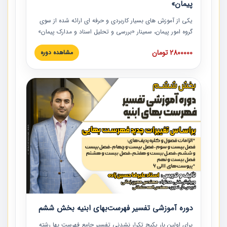
پیمان»
یکی از آموزش‏‏‏‏‏‏ های بسیار کاربردی و حرفه‏ ای ارائه شده از سوی
گروه امور پیمان، سمینار «بررسی و تحلیل اسناد و مدارک پیمان»
است که در دانشگاه صنعتی شریف ارائه شد. در این آموزش
2800000 تومان
مشاهده دوره
نکات کلیدی مربوط به اسناد و مدارک پیمان، اولویت بندی اسناد
و مدارک پیمان، بایدها و نبایدهای مربوط به اسناد و مدارک
پیمان به همراه تجربیات عملی در این خصوص ارائه شده است.
دوره آموزشی تفسیر فهرست‌بهای ابنیه بخش ششم
برای اولین بار پکیج تکرار نشدنی تفسیر جامع فهرست بها رشته