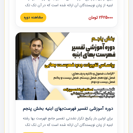
ابنیه از زبان نویسندگان آن ارائه شده است که در آن تک تک
ردیف ها و مطالب فهرست بها تفسیر و ارائه شده است. این
2625000 تومان
مشاهده دوره
دوره به صورت کامل تصویری بوده و به همراه تصاویر عملیات
اجرایی مرتبط با ردیف های فهرست بها ارائه شده است. این
دوره با کلام مهندس علیرضاحسین‌زاده مدیر پروژه مهندسی
مشاور در امر بازنگری فهرست بها رشته ابنیه ارائه شده و به تمام
همکارانی که در حوزه صنعت ساخت در حال فعالیت هستند حتما
توصیه می کنیم از مطالب این دوره استفاده نمایند.
دوره آموزشی تفسیر فهرست‌بهای ابنیه بخش پنجم
برای اولین بار پکیج تکرار نشدنی تفسیر جامع فهرست بها رشته
ابنیه از زبان نویسندگان آن ارائه شده است که در آن تک تک
ردیف ها و مطالب فهرست بها تفسیر و ارائه شده است. این