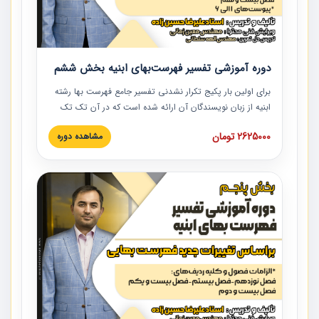
دوره آموزشی تفسیر فهرست‌بهای ابنیه بخش ششم
برای اولین بار پکیج تکرار نشدنی تفسیر جامع فهرست بها رشته
ابنیه از زبان نویسندگان آن ارائه شده است که در آن تک تک
ردیف ها و مطالب فهرست بها تفسیر و ارائه شده است. این
2625000 تومان
مشاهده دوره
دوره به صورت کامل تصویری بوده و به همراه تصاویر عملیات
اجرایی مرتبط با ردیف های فهرست بها ارائه شده است. این
دوره با کلام مهندس علیرضاحسین‌زاده مدیر پروژه مهندسی
مشاور در امر بازنگری فهرست بها رشته ابنیه ارائه شده و به تمام
همکارانی که در حوزه صنعت ساخت در حال فعالیت هستند حتما
توصیه می کنیم از مطالب این دوره استفاده نمایند.