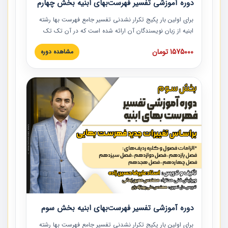
دوره آموزشی تفسیر فهرست‌بهای ابنیه بخش چهارم
برای اولین بار پکیج تکرار نشدنی تفسیر جامع فهرست بها رشته
ابنیه از زبان نویسندگان آن ارائه شده است که در آن تک تک
ردیف ها و مطالب فهرست بها تفسیر و ارائه شده است. این
1575000 تومان
مشاهده دوره
دوره به صورت کامل تصویری بوده و به همراه تصاویر عملیات
اجرایی مرتبط با ردیف های فهرست بها ارائه شده است. این
دوره با کلام مهندس علیرضاحسین‌زاده مدیر پروژه مهندسی
مشاور در امر بازنگری فهرست بها رشته ابنیه ارائه شده و به تمام
همکارانی که در حوزه صنعت ساخت در حال فعالیت هستند حتما
توصیه می کنیم از مطالب این دوره استفاده نمایند.
دوره آموزشی تفسیر فهرست‌بهای ابنیه بخش سوم
برای اولین بار پکیج تکرار نشدنی تفسیر جامع فهرست بها رشته