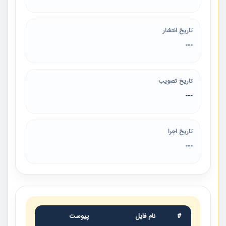
تاریخ انتشار
---
تاریخ تصویب
---
تاریخ اجرا
---
#
نام فایل
پیوست