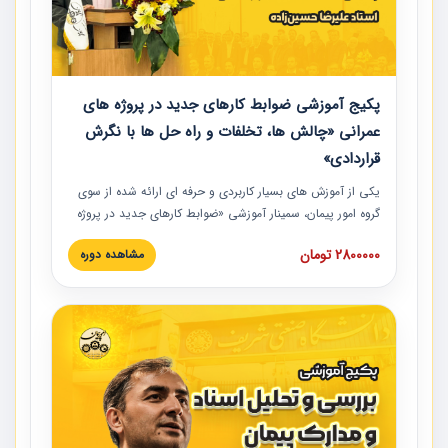
پکیج آموزشی ضوابط کارهای جدید در پروژه های
عمرانی «چالش ها، تخلفات و راه حل ها با نگرش
قراردادی»
یکی از آموزش‏‏‏‏‏‏ های بسیار کاربردی و حرفه‏ ای ارائه شده از سوی
گروه امور پیمان، سمینار آموزشی «ضوابط کارهای جدید در پروژه
های عمرانی» چالش ها، تخلفات و راه حل ها با نگرش قراردادی
2800000 تومان
مشاهده دوره
است که در محل سندیکای شرکت های ساختمانی کشور ارائه شد.
در این آموزش نکات کلیدی مربوط به کارهای جدید در اسناد و
مدارک پیمان به همراه تجربیات عملی ارائه شده است.