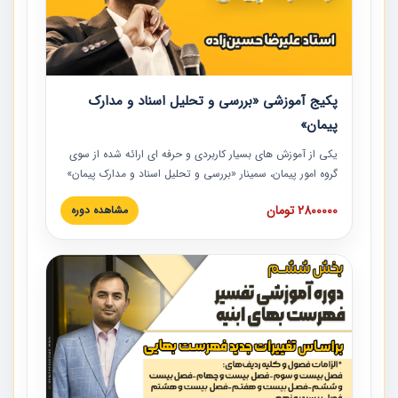
پکیج آموزشی «بررسی و تحلیل اسناد و مدارک
پیمان»
یکی از آموزش‏‏‏‏‏‏ های بسیار کاربردی و حرفه‏ ای ارائه شده از سوی
گروه امور پیمان، سمینار «بررسی و تحلیل اسناد و مدارک پیمان»
است که در دانشگاه صنعتی شریف ارائه شد. در این آموزش
2800000 تومان
مشاهده دوره
نکات کلیدی مربوط به اسناد و مدارک پیمان، اولویت بندی اسناد
و مدارک پیمان، بایدها و نبایدهای مربوط به اسناد و مدارک
پیمان به همراه تجربیات عملی در این خصوص ارائه شده است.