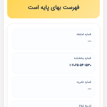
فهرست بهای پایه است
شماره ضابطه
---
شماره بخشنامه
1-7065-54-1530
شماره نشریه
---
تاریخ ابلاغ