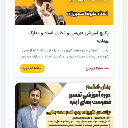
پکیج آموزشی «بررسی و تحلیل اسناد و مدارک
پیمان»
یکی از آموزش‏‏‏‏‏‏ های بسیار کاربردی و حرفه‏ ای ارائه شده از سوی
گروه امور پیمان، سمینار «بررسی و تحلیل اسناد و مدارک پیمان»
است که در دانشگاه صنعتی شریف ارائه شد. در این آموزش
2800000 تومان
مشاهده دوره
نکات کلیدی مربوط به اسناد و مدارک پیمان، اولویت بندی اسناد
و مدارک پیمان، بایدها و نبایدهای مربوط به اسناد و مدارک
پیمان به همراه تجربیات عملی در این خصوص ارائه شده است.