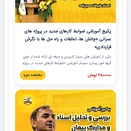
پکیج آموزشی ضوابط کارهای جدید در پروژه های
عمرانی «چالش ها، تخلفات و راه حل ها با نگرش
قراردادی»
یکی از آموزش‏‏‏‏‏‏ های بسیار کاربردی و حرفه‏ ای ارائه شده از سوی
گروه امور پیمان، سمینار آموزشی «ضوابط کارهای جدید در پروژه
های عمرانی» چالش ها، تخلفات و راه حل ها با نگرش قراردادی
2800000 تومان
مشاهده دوره
است که در محل سندیکای شرکت های ساختمانی کشور ارائه شد.
در این آموزش نکات کلیدی مربوط به کارهای جدید در اسناد و
مدارک پیمان به همراه تجربیات عملی ارائه شده است.