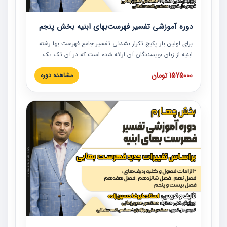
دوره آموزشی تفسیر فهرست‌بهای ابنیه بخش پنجم
برای اولین بار پکیج تکرار نشدنی تفسیر جامع فهرست بها رشته
ابنیه از زبان نویسندگان آن ارائه شده است که در آن تک تک
ردیف ها و مطالب فهرست بها تفسیر و ارائه شده است. این
1575000 تومان
مشاهده دوره
دوره به صورت کامل تصویری بوده و به همراه تصاویر عملیات
اجرایی مرتبط با ردیف های فهرست بها ارائه شده است. این
دوره با کلام مهندس علیرضاحسین‌زاده مدیر پروژه مهندسی
مشاور در امر بازنگری فهرست بها رشته ابنیه ارائه شده و به تمام
همکارانی که در حوزه صنعت ساخت در حال فعالیت هستند حتما
توصیه می کنیم از مطالب این دوره استفاده نمایند.