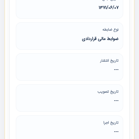
1371/06/07
نوع ضابطه
ضوابط مالی قراردادی
تاریخ انتشار
---
تاریخ تصویب
---
تاریخ اجرا
---