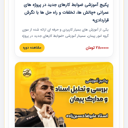
پکیج آموزشی ضوابط کارهای جدید در پروژه های
عمرانی «چالش ها، تخلفات و راه حل ها با نگرش
قراردادی»
یکی از آموزش‏‏‏‏‏‏ های بسیار کاربردی و حرفه‏ ای ارائه شده از سوی
گروه امور پیمان، سمینار آموزشی «ضوابط کارهای جدید در پروژه
های عمرانی» چالش ها، تخلفات و راه حل ها با نگرش قراردادی
2800000 تومان
مشاهده دوره
است که در محل سندیکای شرکت های ساختمانی کشور ارائه شد.
در این آموزش نکات کلیدی مربوط به کارهای جدید در اسناد و
مدارک پیمان به همراه تجربیات عملی ارائه شده است.