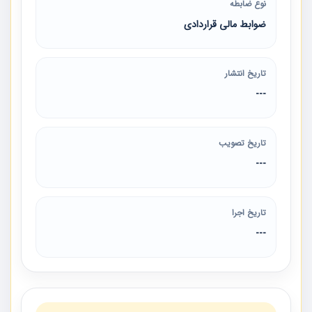
نوع ضابطه
ضوابط مالی قراردادی
تاریخ انتشار
---
تاریخ تصویب
---
تاریخ اجرا
---