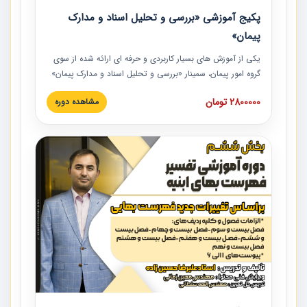
پکیج آموزشی «بررسی و تحلیل اسناد و مدارک
پیمان»
یکی از آموزش‏‏‏‏‏‏ های بسیار کاربردی و حرفه‏ ای ارائه شده از سوی
گروه امور پیمان، سمینار «بررسی و تحلیل اسناد و مدارک پیمان»
است که در دانشگاه صنعتی شریف ارائه شد. در این آموزش
2800000 تومان
مشاهده دوره
نکات کلیدی مربوط به اسناد و مدارک پیمان، اولویت بندی اسناد
و مدارک پیمان، بایدها و نبایدهای مربوط به اسناد و مدارک
پیمان به همراه تجربیات عملی در این خصوص ارائه شده است.