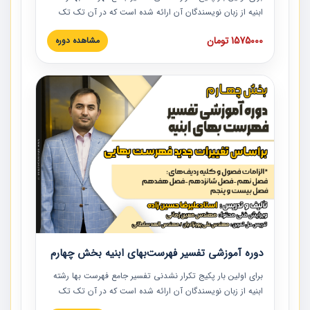
ابنیه از زبان نویسندگان آن ارائه شده است که در آن تک تک
ردیف ها و مطالب فهرست بها تفسیر و ارائه شده است. این
1575000 تومان
مشاهده دوره
دوره به صورت کامل تصویری بوده و به همراه تصاویر عملیات
اجرایی مرتبط با ردیف های فهرست بها ارائه شده است. این
دوره با کلام مهندس علیرضاحسین‌زاده مدیر پروژه مهندسی
مشاور در امر بازنگری فهرست بها رشته ابنیه ارائه شده و به تمام
همکارانی که در حوزه صنعت ساخت در حال فعالیت هستند حتما
توصیه می کنیم از مطالب این دوره استفاده نمایند.
دوره آموزشی تفسیر فهرست‌بهای ابنیه بخش چهارم
برای اولین بار پکیج تکرار نشدنی تفسیر جامع فهرست بها رشته
ابنیه از زبان نویسندگان آن ارائه شده است که در آن تک تک
ردیف ها و مطالب فهرست بها تفسیر و ارائه شده است. این