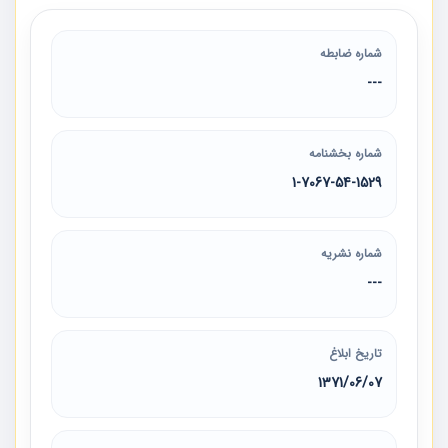
شماره ضابطه
---
شماره بخشنامه
1-7067-54-1529
شماره نشریه
---
تاریخ ابلاغ
1371/06/07