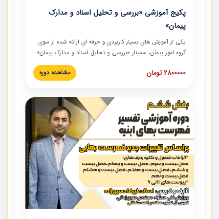
پکیج آموزشی «بررسی و تحلیل اسناد و مدارک
پیمان»
یکی از آموزش‏‏‏‏‏‏ های بسیار کاربردی و حرفه‏ ای ارائه شده از سوی
گروه امور پیمان، سمینار «بررسی و تحلیل اسناد و مدارک پیمان»
است که در دانشگاه صنعتی شریف ارائه شد. در این آموزش
2800000 تومان
مشاهده دوره
نکات کلیدی مربوط به اسناد و مدارک پیمان، اولویت بندی اسناد
و مدارک پیمان، بایدها و نبایدهای مربوط به اسناد و مدارک
پیمان به همراه تجربیات عملی در این خصوص ارائه شده است.