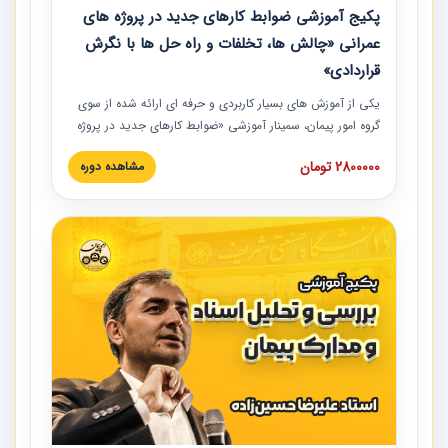
پکیج آموزشی ضوابط کارهای جدید در پروژه های
عمرانی «چالش ها، تخلفات و راه حل ها با نگرش
قراردادی»
یکی از آموزش‏‏‏‏‏‏ های بسیار کاربردی و حرفه‏ ای ارائه شده از سوی
گروه امور پیمان، سمینار آموزشی «ضوابط کارهای جدید در پروژه
های عمرانی» چالش ها، تخلفات و راه حل ها با نگرش قراردادی
2800000 تومان
مشاهده دوره
است که در محل سندیکای شرکت های ساختمانی کشور ارائه شد.
در این آموزش نکات کلیدی مربوط به کارهای جدید در اسناد و
مدارک پیمان به همراه تجربیات عملی ارائه شده است.