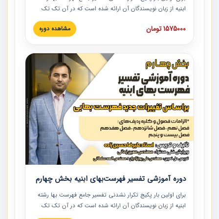
ابنیه از زبان نویسندگان آن ارائه شده است که در آن تک تک
ردیف ها و مطالب فهرست بها تفسیر و ارائه شده است. این
1575000 تومان
مشاهده دوره
دوره به صورت کامل تصویری بوده و به همراه تصاویر عملیات
اجرایی مرتبط با ردیف های فهرست بها ارائه شده است. این
دوره با کلام مهندس علیرضاحسین‌زاده مدیر پروژه مهندسی
مشاور در امر بازنگری فهرست بها رشته ابنیه ارائه شده و به تمام
همکارانی که در حوزه صنعت ساخت در حال فعالیت هستند حتما
توصیه می کنیم از مطالب این دوره استفاده نمایند.
دوره آموزشی تفسیر فهرست‌بهای ابنیه بخش چهارم
برای اولین بار پکیج تکرار نشدنی تفسیر جامع فهرست بها رشته
ابنیه از زبان نویسندگان آن ارائه شده است که در آن تک تک
ردیف ها و مطالب فهرست بها تفسیر و ارائه شده است. این