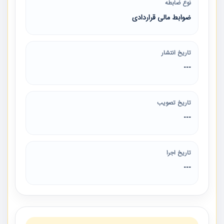
نوع ضابطه
ضوابط مالی قراردادی
تاریخ انتشار
---
تاریخ تصویب
---
تاریخ اجرا
---