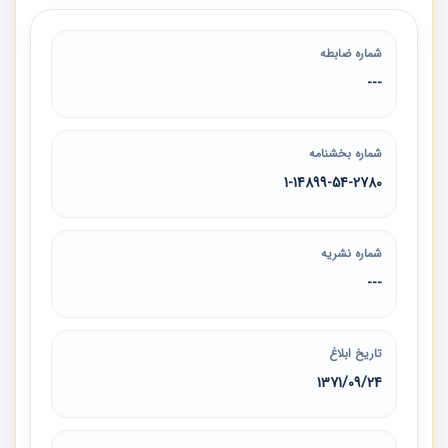
شماره ضابطه
---
شماره بخشنامه
1-14899-54-2780
شماره نشریه
---
تاریخ ابلاغ
1371/09/24