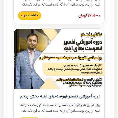
ابنیه از زبان نویسندگان آن ارائه شده است که در آن تک تک
ردیف ها و مطالب فهرست بها تفسیر و ارائه شده است. این
2625000 تومان
مشاهده دوره
دوره به صورت کامل تصویری بوده و به همراه تصاویر عملیات
اجرایی مرتبط با ردیف های فهرست بها ارائه شده است. این
دوره با کلام مهندس علیرضاحسین‌زاده مدیر پروژه مهندسی
مشاور در امر بازنگری فهرست بها رشته ابنیه ارائه شده و به تمام
همکارانی که در حوزه صنعت ساخت در حال فعالیت هستند حتما
توصیه می کنیم از مطالب این دوره استفاده نمایند.
دوره آموزشی تفسیر فهرست‌بهای ابنیه بخش پنجم
برای اولین بار پکیج تکرار نشدنی تفسیر جامع فهرست بها رشته
ابنیه از زبان نویسندگان آن ارائه شده است که در آن تک تک
ردیف ها و مطالب فهرست بها تفسیر و ارائه شده است. این