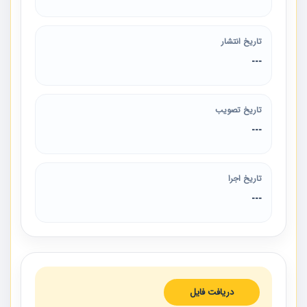
تاریخ انتشار
---
تاریخ تصویب
---
تاریخ اجرا
---
دریافت فایل