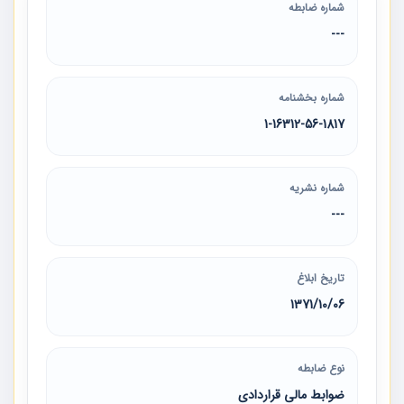
شماره ضابطه
---
شماره بخشنامه
1-16312-56-1817
شماره نشریه
---
تاریخ ابلاغ
1371/10/06
نوع ضابطه
ضوابط مالی قراردادی