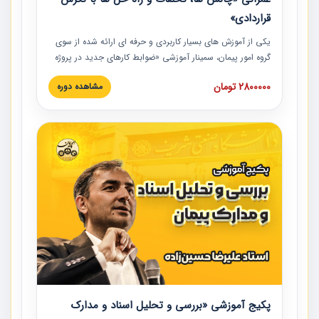
قراردادی»
یکی از آموزش‏‏‏‏‏‏ های بسیار کاربردی و حرفه‏ ای ارائه شده از سوی
گروه امور پیمان، سمینار آموزشی «ضوابط کارهای جدید در پروژه
های عمرانی» چالش ها، تخلفات و راه حل ها با نگرش قراردادی
2800000 تومان
مشاهده دوره
است که در محل سندیکای شرکت های ساختمانی کشور ارائه شد.
در این آموزش نکات کلیدی مربوط به کارهای جدید در اسناد و
مدارک پیمان به همراه تجربیات عملی ارائه شده است.
پکیج آموزشی «بررسی و تحلیل اسناد و مدارک