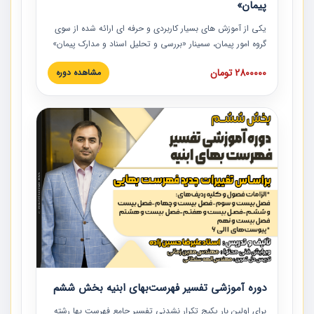
پیمان»
یکی از آموزش‏‏‏‏‏‏ های بسیار کاربردی و حرفه‏ ای ارائه شده از سوی
گروه امور پیمان، سمینار «بررسی و تحلیل اسناد و مدارک پیمان»
است که در دانشگاه صنعتی شریف ارائه شد. در این آموزش
2800000 تومان
مشاهده دوره
نکات کلیدی مربوط به اسناد و مدارک پیمان، اولویت بندی اسناد
و مدارک پیمان، بایدها و نبایدهای مربوط به اسناد و مدارک
پیمان به همراه تجربیات عملی در این خصوص ارائه شده است.
دوره آموزشی تفسیر فهرست‌بهای ابنیه بخش ششم
برای اولین بار پکیج تکرار نشدنی تفسیر جامع فهرست بها رشته