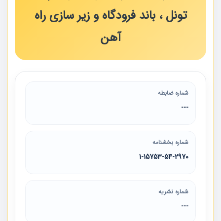
تونل ، باند فرودگاه و زیر سازی راه
آهن
شماره ضابطه
---
شماره بخشنامه
1-15753-54-2970
شماره نشریه
---