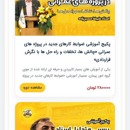
پکیج آموزشی ضوابط کارهای جدید در پروژه های
عمرانی «چالش ها، تخلفات و راه حل ها با نگرش
قراردادی»
یکی از آموزش‏‏‏‏‏‏ های بسیار کاربردی و حرفه‏ ای ارائه شده از سوی
گروه امور پیمان، سمینار آموزشی «ضوابط کارهای جدید در پروژه
های عمرانی» چالش ها، تخلفات و راه حل ها با نگرش قراردادی
2800000 تومان
مشاهده دوره
است که در محل سندیکای شرکت های ساختمانی کشور ارائه شد.
در این آموزش نکات کلیدی مربوط به کارهای جدید در اسناد و
مدارک پیمان به همراه تجربیات عملی ارائه شده است.