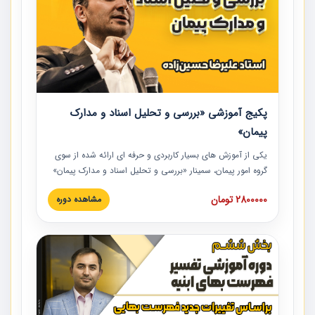
پکیج آموزشی «بررسی و تحلیل اسناد و مدارک
پیمان»
یکی از آموزش‏‏‏‏‏‏ های بسیار کاربردی و حرفه‏ ای ارائه شده از سوی
گروه امور پیمان، سمینار «بررسی و تحلیل اسناد و مدارک پیمان»
است که در دانشگاه صنعتی شریف ارائه شد. در این آموزش
2800000 تومان
مشاهده دوره
نکات کلیدی مربوط به اسناد و مدارک پیمان، اولویت بندی اسناد
و مدارک پیمان، بایدها و نبایدهای مربوط به اسناد و مدارک
پیمان به همراه تجربیات عملی در این خصوص ارائه شده است.