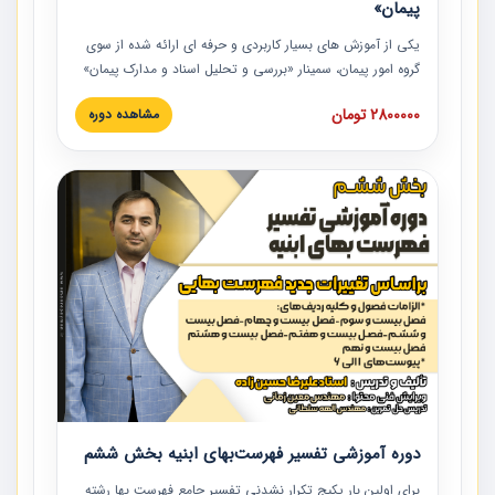
پیمان»
یکی از آموزش‏‏‏‏‏‏ های بسیار کاربردی و حرفه‏ ای ارائه شده از سوی
گروه امور پیمان، سمینار «بررسی و تحلیل اسناد و مدارک پیمان»
است که در دانشگاه صنعتی شریف ارائه شد. در این آموزش
2800000 تومان
مشاهده دوره
نکات کلیدی مربوط به اسناد و مدارک پیمان، اولویت بندی اسناد
و مدارک پیمان، بایدها و نبایدهای مربوط به اسناد و مدارک
پیمان به همراه تجربیات عملی در این خصوص ارائه شده است.
دوره آموزشی تفسیر فهرست‌بهای ابنیه بخش ششم
برای اولین بار پکیج تکرار نشدنی تفسیر جامع فهرست بها رشته