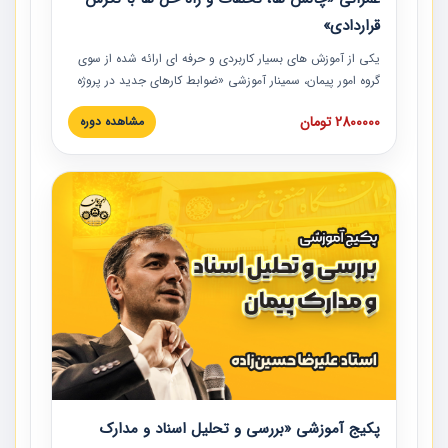
قراردادی»
یکی از آموزش‏‏‏‏‏‏ های بسیار کاربردی و حرفه‏ ای ارائه شده از سوی
گروه امور پیمان، سمینار آموزشی «ضوابط کارهای جدید در پروژه
های عمرانی» چالش ها، تخلفات و راه حل ها با نگرش قراردادی
2800000 تومان
مشاهده دوره
است که در محل سندیکای شرکت های ساختمانی کشور ارائه شد.
در این آموزش نکات کلیدی مربوط به کارهای جدید در اسناد و
مدارک پیمان به همراه تجربیات عملی ارائه شده است.
پکیج آموزشی «بررسی و تحلیل اسناد و مدارک