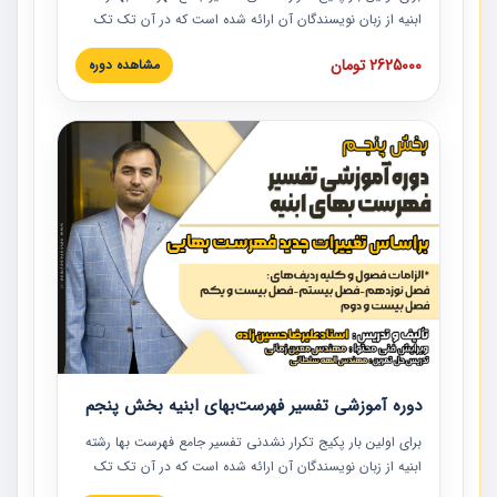
ابنیه از زبان نویسندگان آن ارائه شده است که در آن تک تک
ردیف ها و مطالب فهرست بها تفسیر و ارائه شده است. این
2625000 تومان
مشاهده دوره
دوره به صورت کامل تصویری بوده و به همراه تصاویر عملیات
اجرایی مرتبط با ردیف های فهرست بها ارائه شده است. این
دوره با کلام مهندس علیرضاحسین‌زاده مدیر پروژه مهندسی
مشاور در امر بازنگری فهرست بها رشته ابنیه ارائه شده و به تمام
همکارانی که در حوزه صنعت ساخت در حال فعالیت هستند حتما
توصیه می کنیم از مطالب این دوره استفاده نمایند.
دوره آموزشی تفسیر فهرست‌بهای ابنیه بخش پنجم
برای اولین بار پکیج تکرار نشدنی تفسیر جامع فهرست بها رشته
ابنیه از زبان نویسندگان آن ارائه شده است که در آن تک تک
ردیف ها و مطالب فهرست بها تفسیر و ارائه شده است. این