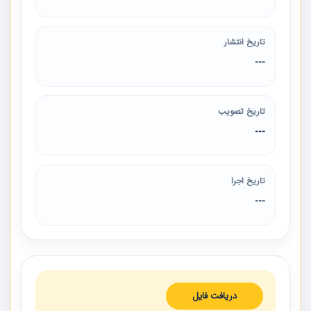
تاریخ انتشار
---
تاریخ تصویب
---
تاریخ اجرا
---
دریافت فایل