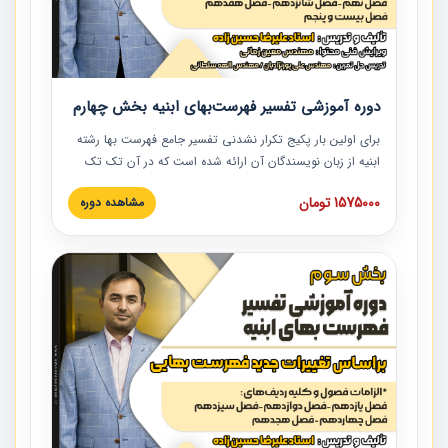
دوره آموزشی تفسیر فهرست‌بهای ابنیه بخش چهارم
برای اولین بار پکیج تکرار نشدنی تفسیر جامع فهرست بها رشته
ابنیه از زبان نویسندگان آن ارائه شده است که در آن تک تک
ردیف ها و مطالب فهرست بها تفسیر و ارائه شده است. این
1575000 تومان
مشاهده دوره
دوره به صورت کامل تصویری بوده و به همراه تصاویر عملیات
اجرایی مرتبط با ردیف های فهرست بها ارائه شده است. این
دوره با کلام مهندس علیرضاحسین‌زاده مدیر پروژه مهندسی
مشاور در امر بازنگری فهرست بها رشته ابنیه ارائه شده و به تمام
همکارانی که در حوزه صنعت ساخت در حال فعالیت هستند حتما
توصیه می کنیم از مطالب این دوره استفاده نمایند.