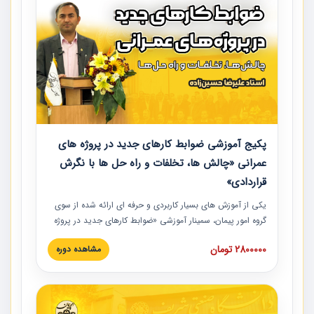
پکیج آموزشی ضوابط کارهای جدید در پروژه های
عمرانی «چالش ها، تخلفات و راه حل ها با نگرش
قراردادی»
یکی از آموزش‏‏‏‏‏‏ های بسیار کاربردی و حرفه‏ ای ارائه شده از سوی
گروه امور پیمان، سمینار آموزشی «ضوابط کارهای جدید در پروژه
های عمرانی» چالش ها، تخلفات و راه حل ها با نگرش قراردادی
2800000 تومان
مشاهده دوره
است که در محل سندیکای شرکت های ساختمانی کشور ارائه شد.
در این آموزش نکات کلیدی مربوط به کارهای جدید در اسناد و
مدارک پیمان به همراه تجربیات عملی ارائه شده است.