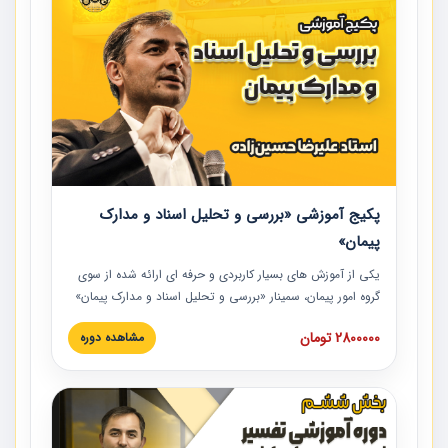
پکیج آموزشی «بررسی و تحلیل اسناد و مدارک
پیمان»
یکی از آموزش‏‏‏‏‏‏ های بسیار کاربردی و حرفه‏ ای ارائه شده از سوی
گروه امور پیمان، سمینار «بررسی و تحلیل اسناد و مدارک پیمان»
است که در دانشگاه صنعتی شریف ارائه شد. در این آموزش
2800000 تومان
مشاهده دوره
نکات کلیدی مربوط به اسناد و مدارک پیمان، اولویت بندی اسناد
و مدارک پیمان، بایدها و نبایدهای مربوط به اسناد و مدارک
پیمان به همراه تجربیات عملی در این خصوص ارائه شده است.