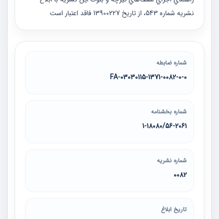
نشريه شماره 543، از تاريخ 13900227 فاقد اعتبار است
شماره ضابطه
03030115-1371-0082-0-0-FA
شماره بخشنامه
1-18080/56-2061
شماره نشریه
0082
تاریخ ابلاغ