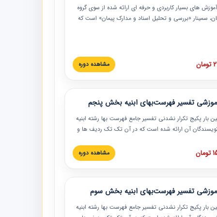
موزش‏‏‏‏‏‏ های بسیار کاربردی و حرفه‏ ای ارائه شده از سوی گروه
مان، سمینار «بررسی و تحلیل اسناد و مدارک پیمان» است که
گاه صنعتی شریف ارائه شد. در این آموزش نکات کلیدی
 اسناد و مدارک پیمان، اولویت بندی اسناد و مدارک پیمان،
 نبایدهای مربوط به اسناد و مدارک پیمان به همراه تجربیات
 این خصوص ارائه شده است.
ان
مشاهده دوره
موزشی تفسیر فهرست‌بهای ابنیه بخش پنجم
ین بار پکیج تکرار نشدنی تفسیر جامع فهرست بها رشته ابنیه
 نویسندگان آن ارائه شده است که در آن تک تک ردیف ها و
هرست بها تفسیر و ارائه شده است. این دوره به صورت کامل
بوده و به همراه تصاویر عملیات اجرایی مرتبط با ردیف های
ان
مشاهده دوره
ها ارائه شده است. این دوره با کلام مهندس
سین‌زاده مدیر پروژه مهندسی مشاور در امر بازنگری فهرست
 ابنیه ارائه شده و به تمام همکارانی که در حوزه صنعت
موزشی تفسیر فهرست‌بهای ابنیه بخش سوم
 حال فعالیت هستند حتما توصیه می کنیم از مطالب این
فاده نمایند.
ین بار پکیج تکرار نشدنی تفسیر جامع فهرست بها رشته ابنیه