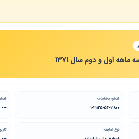
اهه اول و دوم سال 1371
شماره بخشنامه
شمار
---
1-21125-54-3800
نوع ضابطه
تاریخ
ضوابط مالی قراردادی
---