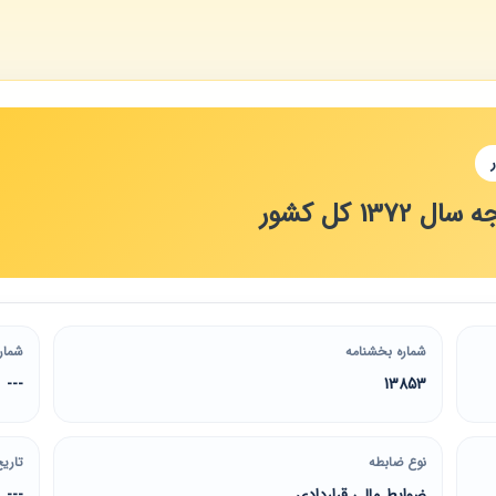
13 کل کشور
شماره بخشنامه
شمار
---
13853
نوع ضابطه
تاریخ
ضوابط مالی قراردادی
---