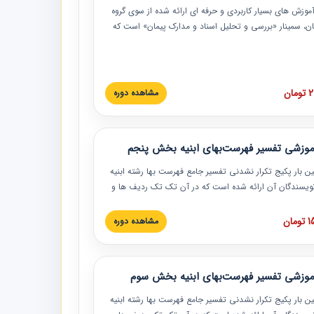
موزش‏‏‏‏‏‏ های بسیار کاربردی و حرفه‏ ای ارائه شده از سوی گروه
مان، سمینار «بررسی و تحلیل اسناد و مدارک پیمان» است که
گاه صنعتی شریف ارائه شد. در این آموزش نکات کلیدی
 اسناد و مدارک پیمان، اولویت بندی اسناد و مدارک پیمان،
 نبایدهای مربوط به اسناد و مدارک پیمان به همراه تجربیات
 این خصوص ارائه شده است.
ان
مشاهده دوره
موزشی تفسیر فهرست‌بهای ابنیه بخش پنجم
ین بار پکیج تکرار نشدنی تفسیر جامع فهرست بها رشته ابنیه
 نویسندگان آن ارائه شده است که در آن تک تک ردیف ها و
هرست بها تفسیر و ارائه شده است. این دوره به صورت کامل
بوده و به همراه تصاویر عملیات اجرایی مرتبط با ردیف های
ان
مشاهده دوره
ها ارائه شده است. این دوره با کلام مهندس
سین‌زاده مدیر پروژه مهندسی مشاور در امر بازنگری فهرست
 ابنیه ارائه شده و به تمام همکارانی که در حوزه صنعت
موزشی تفسیر فهرست‌بهای ابنیه بخش سوم
 حال فعالیت هستند حتما توصیه می کنیم از مطالب این
فاده نمایند.
ین بار پکیج تکرار نشدنی تفسیر جامع فهرست بها رشته ابنیه